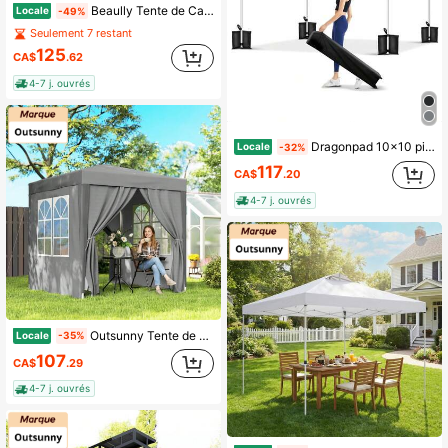
Beaully Tente de Canopée Pop Up avec 4 parois latérales amovibles, sac de transport et haubans, Canopée portable imperméable 10x10ft, pour le camping, les fêtes et événements en plein air
Locale
-49%
Seulement 7 restant
125
CA$
.62
4-7 j. ouvrés
Dragonpad 10x10 pi/10x20 pi Tente de Pavillon, Tente de Pavillon Pop Up Commerciale, Tente de Montage Instantané avec Tissu 210D, Tente Commerciale Robuste de Montage Instantané pour Foire Artisanale, Marché de Fermiers, Vendeur, Fête, Événement
Locale
-32%
117
CA$
.20
4-7 j. ouvrés
Outsunny Tente de camping à montage rapide 2 x 2 m avec parois latérales, abri solaire instantané, pavillon de jardin avec sac de transport, pour l'extérieur, le jardin, le patio, gris
Locale
-35%
107
CA$
.29
4-7 j. ouvrés