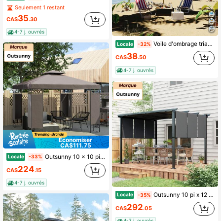
Seulement 1 restant
35
CA$
.30
4-7 j. ouvrés
Voile d'ombrage triangulaire 12' X 12' X 12', auvent d'ombrage extérieur anti-UV, toile d'ombrage respirante avec quincaillerie durable pour patio, arrière-cour, terrasse, jardin et cour
Locale
-32%
38
CA$
.50
4-7 j. ouvrés
Économiser
CA$111.75
Outsunny 10 x 10 pieds Tonnelle de Pavillon, Pavillon de Jardin Extérieur à Double Toit avec Panneaux Moustiquaire et Cadre Métallique, Pavillon de Patio pour Bord de Piscine, Jardin, Terrasse, Arrière-Cour, Kaki
Locale
-33%
224
CA$
.15
4-7 j. ouvrés
Outsunny 10 pi x 12 pi Pergola rétractable, Pergola en métal Ombre solaire extérieure Abri pour jardin, patio, cour arrière, terrasse, gris foncé
Locale
-35%
292
CA$
.05
4-7 j. ouvrés