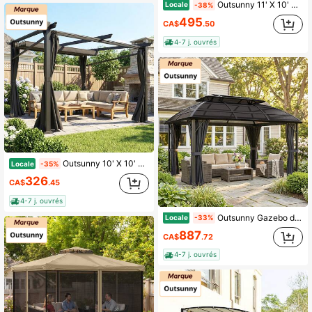
Outsunny 11' X 10' Pergola d'extérieur, Gazebo à appentis mural à toit dur avec toit en polycarbonate et cadre en métal-aluminium, Pergola en métal robuste pour patio, terrasse, jardin
Locale
-38%
495
CA$
.50
4-7 j. ouvrés
Outsunny 10' X 10' Pergola en métal avec toit coulissant, Pergola rétractable pour l'extérieur, la terrasse, Noir
Locale
-35%
326
CA$
.45
4-7 j. ouvrés
Outsunny Gazebo de patio de 13' x 10', abri de jardin extérieur à double toit avec rideaux, moustiquaires et cadre en aluminium pour jardin, pelouse, cour arrière et terrasse, noir
Locale
-33%
887
CA$
.72
4-7 j. ouvrés