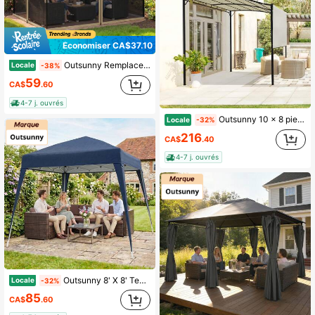
Économiser CA$37.10
Outsunny Remplacement de moustiquaire pour gazebo 10' X 13' Parois d'écran noires pour tonnelle avec fermetures éclair pour fêtes et activités extérieures, kaki
Locale
-38%
59
CA$
.60
4-7 j. ouvrés
Outsunny 10 x 8 pieds Gazebo en métal pour patio avec auvent latéral extensible, abri de jardin, store de soleil, auvent pour porte et fenêtre, blanc crème
Locale
-32%
216
CA$
.40
4-7 j. ouvrés
Outsunny 8' X 8' Tente pliante avec pieds inclinés, tente de jardin pliable et portable avec sac de transport pour le camping, les fêtes, les pique-niques, bleu
Locale
-32%
85
CA$
.60