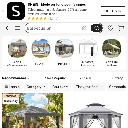
Gazebo Extérieur
SHEIN - Mode en ligne pour femmes
×
Abri Exterieur
Téléchargez l’app & obtenez -30% sur votre
OBTENIR
première commande !
Barbecue Grill
(1,345)
Pergola
Tente
Gazebo Extérieur
Abris
Auvents,
Abris de
Gazebo
Pergolas
d'événements
Gazebos,
voiture
Pergolas &
Accessoires
Recommended
Most Popular
Price
Filtre
Locale
Category
Couleur
Tissu/matériel
Caractérist