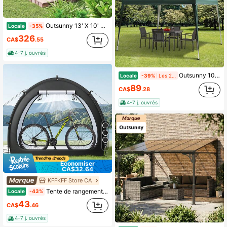
Outsunny 13' X 10' Pergola de patio avec auvent rétractable, abri solaire extérieur, ombre de cour, gris foncé
Locale
-35%
326
CA$
.55
4-7 j. ouvrés
Outsunny 10 x 10 pi Tente pliante à ouverture rapide Gazebo d'extérieur avec sac de transport, vert foncé
Locale
-39%
Les 2 derniers jours
89
CA$
.28
4-7 j. ouvrés
7
Économiser
CA$32.64
KFFKFF Store CA
Tente de rangement pour vélo, 1 à 2 vélos, tente de rangement pour vélo spacieuse et aérée avec fenêtre, tente de vélo imperméable en forme d'éventail avec fibre de verre haute résistance et fermetures éclair doubles, convient pour les vélos
Locale
-43%
43
CA$
.46
4-7 j. ouvrés