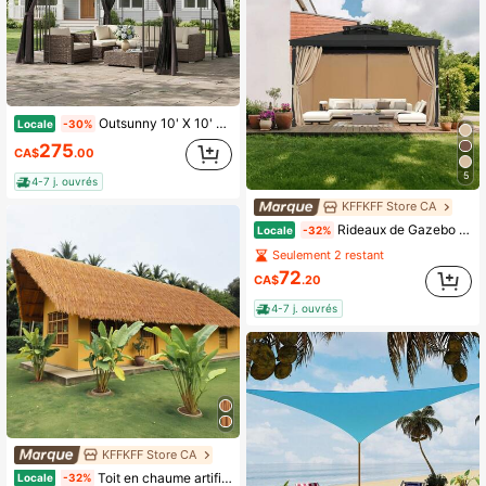
Outsunny 10' X 10' Outdoor Patio Gazebo Canopy With Double Tier Roof, Removable Mesh Curtains, Display Shelves, Top Hooks, Coffee
Locale
-30%
275
CA$
.00
5
4-7 j. ouvrés
KFFKFF Store CA
Rideaux de Gazebo d'extérieur, Gazebos de 12' X 10' X 7', Rideaux de confidentialité de Gazebo à 4 panneaux avec fermetures à glissière, Remplacement de rideau d'extérieur pour auvent de patio, Rideau seulement, Kaki
Locale
-32%
Seulement 2 restant
72
CA$
.20
4-7 j. ouvrés
KFFKFF Store CA
Toit en chaume artificiel, rouleau de chaume de style mexicain pour baraque de bar tiki de 1,6 x 16,4 pi, imperméable et résistant au feu, herbe de palapa pour abri de chasse, patio, piscine, décoration de fête hawaïenne
Locale
-32%