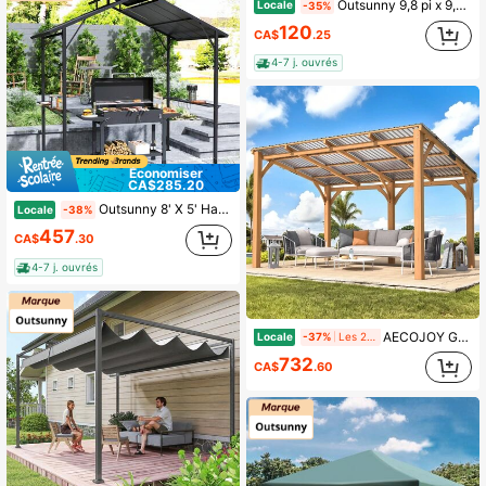
Outsunny 9,8 pi x 9,8 pi Tente pliante, tente de canopée imperméable pour fêtes, jardin, barbecues, abri instantané et facile à monter, et kiosque de jardin avec sac de transport, piquets et cordes, blanc
Locale
-35%
120
CA$
.25
4-7 j. ouvrés
Économiser
CA$285.20
Outsunny 8' X 5' Hardtop Grill Gazebo, Tonnelle de barbecue d'extérieur avec double toit en métal, 2 étagères latérales et 10 crochets, Auvent de barbecue pour patio, cour arrière, pelouse et terrasse
Locale
-38%
457
CA$
.30
4-7 j. ouvrés
AECOJOY Gazebo en bois pour l'extérieur, Pergolas et Gazebos en cèdre à appentis avec toit dur montés au mur, Auvents robustes pour patio, terrasses, arrière-cour
Locale
-37%
Les 2 derniers jours
732
CA$
.60