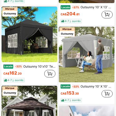
4-7 j. ouvrés
Outsunny 10' X 13' Pavillon de jardin de patio extérieur Gazebo Abri de jardin Tente de fête Abri Ombre solaire d'été avec cadre en acier et rideaux, gris foncé
Locale
-37%
204
CA$
.61
4-7 j. ouvrés
Outsunny 10'x10' Tente de fête extérieure pliable Gazebo Auvent avec sac de transport (Noir)
Locale
-32%
162
CA$
.20
4-7 j. ouvrés
Outsunny 10' X 10' Tente Pliante avec Parois Latérales, Abri Solaire Instantané, Hauteur Réglable, Sac de Transport Inclus, Pour Extérieur, Jardin, Patio, Gris Clair
Locale
-32%
153
CA$
.30
4-7 j. ouvrés