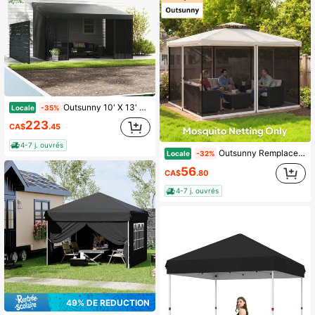
Outsunny 10' X 13' Pergola de plein air avec auvent, 2 rideaux et 2 moustiquaires, abri solaire pour terrasse monté au mur, résistant aux UV, pour porche, patio, gris foncé
Locale
-35%
223
CA$
.45
4-7 j. ouvrés
Outsunny Remplacement de moustiquaire pour gazebo 10' X 12' Parois d'écran noir pour tonnelle avec fermetures éclair pour fêtes et activités de plein air, blanc crème
Locale
-32%
56
CA$
.80
4-7 j. ouvrés
49% DE RÉDUCTION