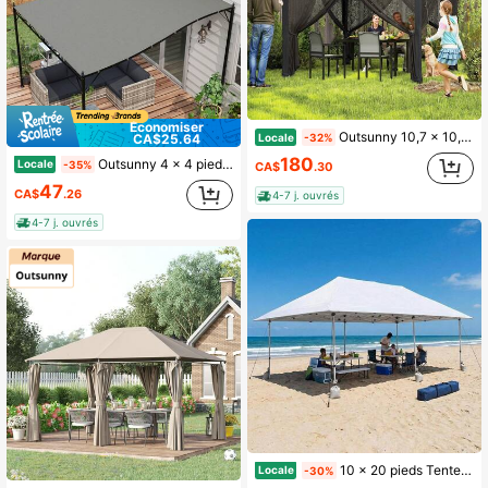
Économiser
Outsunny 10,7 x 10,7 pi Tonnelle de camping pop-up, abri solaire instantané à hauteur réglable avec toit anti-UV30+, rideaux moustiquaire amovibles et sac de transport pour patio, arrière-cour, gris foncé
Locale
-32%
CA$25.64
180
Outsunny 4 x 4 pieds Remplacement de la canopée de pergola, canopée d'ombrage de pergola avec trous de drainage, facile à installer, pour pergola 10' x 10' (série 84C-038), gris foncé
Locale
-35%
CA$
.30
47
CA$
.26
4-7 j. ouvrés
4-7 j. ouvrés
10 x 20 pieds Tente de Pavillon Pliante Robuste, Tente de Plein Air Commerciale Facile à Monter avec Cadre en Acier et Tissu Oxford Imperméable et Anti-UV, Hauteur Réglable, Tentes pour Fêtes, Mariages, Plage et Événements
Locale
-30%