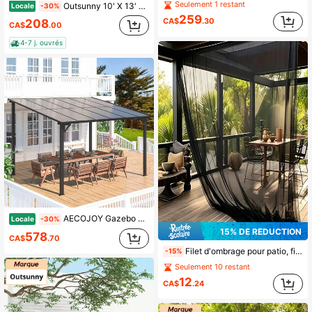
Seulement 1 restant
Outsunny 10' X 13' Pavillon de jardin de patio extérieur, abri de jardin, tente de fête avec cadre en acier et rideaux, kaki
Locale
-30%
259
CA$
.30
208
CA$
.00
4-7 j. ouvrés
AECOJOY Gazebo à toit dur monté au mur Tonnelles de patio Pergola extérieure Auvents de gazebo adossés pour terrasse, véranda, arrière-cour et plus
Locale
-30%
15% DE RÉDUCTION
578
CA$
.70
Filet d'ombrage pour patio, filet de jardin, filet anti-moustiques pour cour/patio, filet de tonnelle, filet de lutte contre les nuisibles pour plantes DIY, filet de séparation pour balcon - Ce filet d'ombrage extérieur peut protéger les plantes de cour, les plantes d'extérieur, les légumes, les patios, les balcons et les plateformes. Il peut également servir de clôture d'intimité, offrant une ombre uniforme pour les jardins et les espaces extérieurs. Filet d'Halloween
-15%
Seulement 10 restant
12
CA$
.24