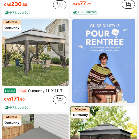
77
230
CA$
.72
CA$
.60
4-7 j. ouvrés
4-7 j. ouvrés
Outsunny 11' X 11' Tente pliante, abri de plein air Tente d'événement avec dessus souple à 2 niveaux, moustiquaire amovible à fermeture éclair et sac de rangement, pour patio, arrière-cour, camping de jardin, gris mélangé
Locale
-35%
171
CA$
.80
4-7 j. ouvrés