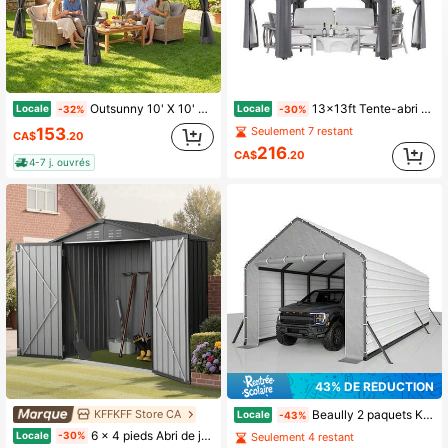
Outsunny 10' X 10' Tente Canopée Pliante Gazebo, Tente Canopée Pliable Avec Parois Latérales à Maille à Fermeture Éclair et Sac de Transport, Abri à Montage Facile pour Cour Arrière, Patio Extérieur, Gris Clair
13x13ft Tente-abri de Pavillon Tout Temps avec Moustiquaire - Abri Solaire en Acier Robuste à 6 Côtés avec Sac de Transport - Tentes de Pavillon pour Patio
Locale
Locale
-32%
-30%
153
Seulement 7 restant
CA$
.20
216
CA$
.20
4-7 j. ouvrés
43% DE RÉDUCTION
KFFKFF Store CA
Beaully 2 paquets Kit d'enceinte de carport robuste pour carports métalliques 20x26 20x21 20x16, kit d'enceinte en PE pour carport métallique - panneaux de porte enroulables à fermeture éclair 220 g/m² avec tendeurs à boules
Locale
-43%
6 x 4 pieds Abri de jardin en métal, Abri de stockage extérieur avec portes verrouillables et 4 évents à persiennes, Abris en métal à toit en pointe pour le stockage extérieur, Offre spéciale pour arrière-cour, jardin, patio, vélo, gris
Locale
-30%
Seulement 4 restant