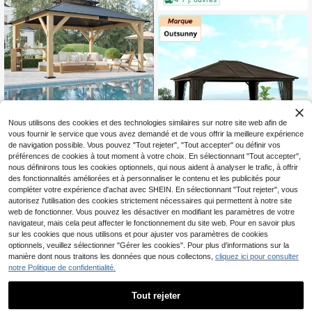
13x15 Pavillon de jardin extérieur avec double toit en fer et cadre en bois robuste, pavillon résistant aux intempéries pour patio, cour arrière, garage et rassemblements sur la pelouse
Locale
-33%
Nous utilisons des cookies et des technologies similaires sur notre site web afin de
vous fournir le service que vous avez demandé et de vous offrir la meilleure expérience
1,723
CA$
.79
de navigation possible. Vous pouvez "Tout rejeter", "Tout accepter" ou définir vos
préférences de cookies à tout moment à votre choix. En sélectionnant "Tout accepter",
4-7 j. ouvrés
nous définirons tous les cookies optionnels, qui nous aident à analyser le trafic, à offrir
Outsunny 10' X 12' Déluxe Pavillon Dur Avec Toit Métallique, Cadre en Aluminium Pavillon de Jardin Abri Solaire Extérieur Avec Rideaux et Moustiquaire, Gris
Locale
-30%
des fonctionnalités améliorées et à personnaliser le contenu et les publicités pour
compléter votre expérience d'achat avec SHEIN. En sélectionnant "Tout rejeter", vous
Seulement 7 restant
autorisez l'utilisation des cookies strictement nécessaires qui permettent à notre site
1,012
CA$
.90
web de fonctionner. Vous pouvez les désactiver en modifiant les paramètres de votre
navigateur, mais cela peut affecter le fonctionnement du site web. Pour en savoir plus
4-7 j. ouvrés
sur les cookies que nous utilisons et pour ajuster vos paramètres de cookies
optionnels, veuillez sélectionner "Gérer les cookies". Pour plus d'informations sur la
manière dont nous traitons les données que nous collectons,
cliquez ici pour consulter
notre Politique de confidentialité.
Tout rejeter