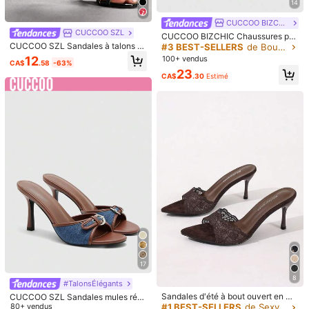
14
CUCCOO BIZCHIC
B***a
Couleur: Doré / Taille: EUR37
CUCCOO SZL
CUCCOO BIZCHIC Chaussures po
It
was
amazing
and
beautiful
we
love
it
thanks
shein
❤️❤️❤️
ur femmes à bout carré et talon cha
CUCCOO SZL Sandales à talons h
#3 BEST-SELLERS
de Bourgogne Sandales pour femmes
ton, tongs bordeaux, sandales pour
auts à boucle pour femmes, pour un
12
100+ vendus
CA$
.58
-63%
Utile
(0)
femmes, mode et confort, polyvale
port quotidien à la mode
23
ntes pour le quotidien et les trajets,
CA$
.30
Estimé
sandales et pantoufles pour femme
s
a***a
Couleur: Rouge / Taille: EUR37
Thank
you
.
Liked
this
sandals
Utile
(0)
c***g
Couleur: Rouge / Taille: EUR40
สวยสีสรรค์สดใส
Utile
(1)
w***2
Couleur: Doré / Taille: EUR37
Achei
que
ficou
grande
montei
p
é.
17
8
Utile
(0)
#TalonsÉlégants
Sandales d'été à bout ouvert en ma
CUCCOO SZL Sandales mules rétr
ille noir, or et blanc, nouvelle mode,
o à bout rond avec talon haut de 3,
80+ vendus
#1 BEST-SELLERS
de Sexy Sandales pour femmes