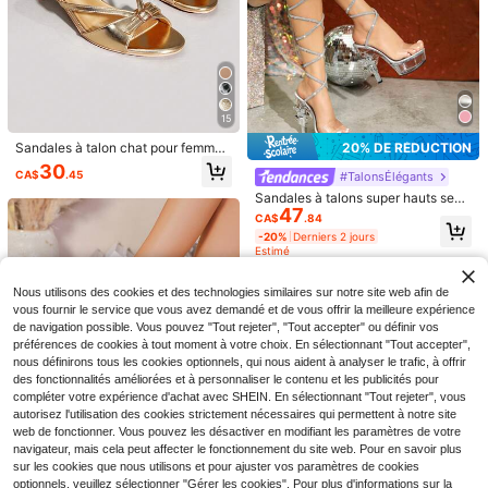
15
20% DE RÉDUCTION
Sandales à talon chat pour femme
s, sandales à bride croisée style cél
30
CA$
.45
#TalonsÉlégants
ébrité, sandales à nœud papillon po
ur l'été, sandales à talon haut bout
Sandales à talons super hauts sex
7
ouvert, sandales à talon haut pour
47
y, convenant aux modèles, boîtes d
CA$
.84
banquet pour femmes, sandales à t
e nuit, défilés, robes de soirée, mari
5% DE RÉDUCTION
-20%
Derniers 2 jours
Snyth
alon fin antidérapantes, sandales à
ages, fêtes. Sandales à plateforme
Estimé
bout ouvert imprimé léopard/pois p
avec bride papillon
Sandales ouvertes élégantes pour f
#TalonsÉlégants
our femmes, sandales à glisser conf
32
emmes avec cristaux scintillants ar
CUCCOO SZL Sandales à bride pou
CA$
.80
ortables mode polyvalentes, style e
gent, décoration pour mariage et soi
Nous utilisons des cookies et des technologies similaires sur notre site web afin de
r cheville avec strass et bout carré,
#5 BEST-SELLERS
de Or rose Sandales pour femmes
-20%
Derniers 2 jours
uropéen et américain style luxe, sa
rée, respirantes. Sandales d'été con
vous fournir le service que vous avez demandé et de vous offrir la meilleure expérience
style mode femmes Cuccoo
ndales à talon haut, chaussures à t
60+ vendus
fortables avec talon en cristal, conv
de navigation possible. Vous pouvez "Tout rejeter", "Tout accepter" ou définir vos
alon haut élégantes en cuir PU ave
enant pour les fêtes et le port quotid
30
préférences de cookies à tout moment à votre choix. En sélectionnant "Tout accepter",
CA$
.02
-5%
c nœud papillon et bride croisée st
ien
yle occidental, style luxe, style déc
nous définirons tous les cookies optionnels, qui nous aident à analyser le trafic, à offrir
ontracté, style vacances fête été
des fonctionnalités améliorées et à personnaliser le contenu et les publicités pour
compléter votre expérience d'achat avec SHEIN. En sélectionnant "Tout rejeter", vous
autorisez l'utilisation des cookies strictement nécessaires qui permettent à notre site
web de fonctionner. Vous pouvez les désactiver en modifiant les paramètres de votre
navigateur, mais cela peut affecter le fonctionnement du site web. Pour en savoir plus
26
sur les cookies que nous utilisons et pour ajuster vos paramètres de cookies
optionnels, veuillez sélectionner "Gérer les cookies". Pour plus d'informations sur la