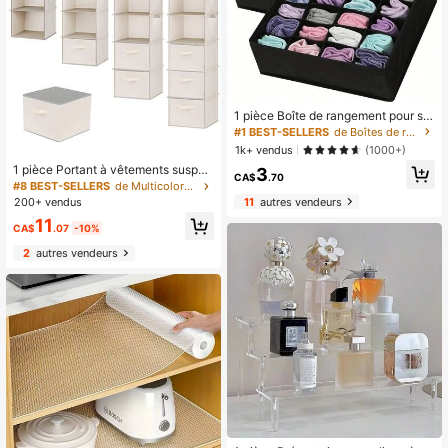
1 pièce Boîte de rangement pour so
us-vêtements & chaussettes, blanc
#1 BEST-SELLERS
de Boîtes de rangement pour sous-vêtements
he, 20 compartiments, boîte de rang
1k+ vendus
(1000+)
ement en tissu convenant pour les s
1 pièce Portant à vêtements suspen
3
ous-vêtements, les chaussettes et l
CA$
.70
du de 3/4/5/6 niveaux, beige, avec
es vêtements, gain de place
#8 BEST-SELLERS
de Multicolore Organisateurs suspendus
poche de rangement de vêtements,
11
autres vendeurs
200+ vendus
options de couleurs gris/noir
11
CA$
.07
-10%
2
autres vendeurs