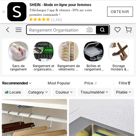
Rangement
SHEIN - Mode en ligne pour femmes
×
Téléchargez l’app & obtenez -30% sur votre
Decoration Chambre
OBTENIR
première commande !
(1,345)
Panier à Linge
Rangement Organisation
Panier De Rangement
Rangement
Sacs de
Rangement et
Rangement de
Boîtes et
Storage
rangement
organisation
vêtements et
rangements
Holders &
de cuisine
garde-robe
pour bijoux
Racks
b
Recommended
Most Popular
Price
Filtre
Locale
Category
Couleur
Tissu/matériel
Pliable