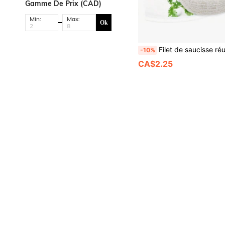
Gamme De Prix (CAD)
Min:
Max:
Ok
Filet de saucisse réutilisable, permet aux saucisses et à la viande de respirer complètement - Conception respirante empêche les fissures, ustensiles de cuisine faciles à nettoyer, convient aux jambons et à
-10%
CA$2.25