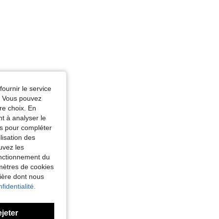
fournir le service
e. Vous pouvez
re choix. En
nt à analyser le
tés pour compléter
lisation des
uvez les
fonctionnement du
amètres de cookies
nière dont nous
fidentialité.
ejeter