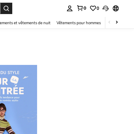
0
0
ouver. Press Enter to select.
ements et vêtements de nuit
Vêtements pour hommes
Enfants
Mai