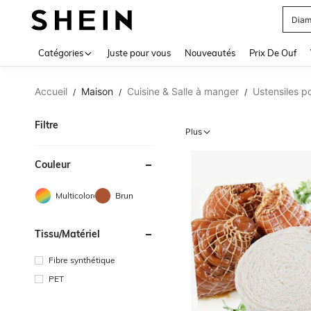
Diam
Use up 
Catégories
Juste pour vous
Nouveautés
Prix De Ouf
Accueil
Maison
Cuisine & Salle à manger
Ustensiles po
/
/
/
Filtre
Plus
Couleur
Multicolore
Brun
Tissu/matériel
Fibre synthétique
PET