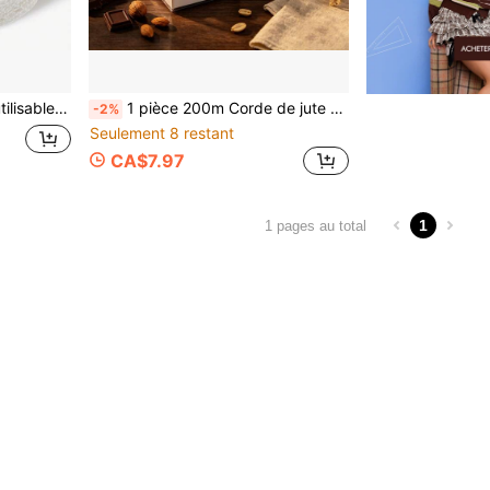
 la viande, accessoire de cuisson du jambon, circulation de la vapeur efficace.
1 pièce 200m Corde de jute robuste, ficelle de chanvre tressée épaisse naturelle et vintage, corde de liaison pour gâteaux, desserts et aliments, corde d'emballage de cadeaux de fête, convient pour la liaison des aliments, le jardinage, l'emballage de cadeaux, le DIY fait main et la décoration artistique
-2%
Seulement 8 restant
CA$7.97
1
1 pages au total