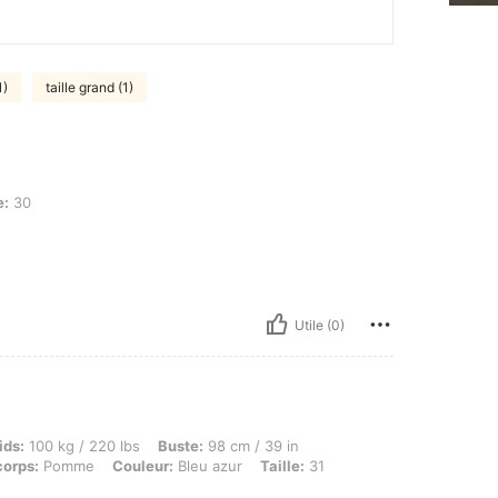
1)
taille grand (1)
e:
30
Utile (0)
 kg / 220 lbs, Buste: 98 cm / 39 in, Taille: 75 cm / 30 in, Hanches: 107 cm / 42 in, 
ids:
100 kg / 220 lbs
Buste:
98 cm / 39 in
corps:
Pomme
Couleur:
Bleu azur
Taille:
31