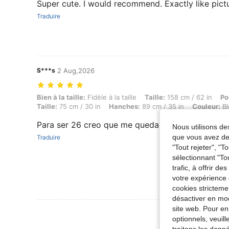
Super cute. I would recommend. Exactly like pictur
Traduire
S***s
2 Aug,2026
Bien à la taille: Fidèle à la taille, Taille: 158 cm / 62 in, Poids: 53 k
Bien à la taille:
Fidèle à la taille
Taille:
158 cm / 62 in
Po
Taille:
75 cm / 30 in
Hanches:
89 cm / 35 in
Couleur:
Bl
Para ser 26 creo que me queda algo ancho aun
Nous utilisons des
que vous avez dem
Traduire
"Tout rejeter", "
sélectionnant "To
trafic, à offrir d
votre expérience 
cookies stricteme
désactiver en mod
site web. Pour en
Voir Plus D
optionnels, veuil