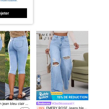
fidentialité.
ejeter
10
15% DE RÉDUCTION
té coupe slim extensible pour femmes, style décontracté
#ChicDécontracté
EMERY ROSE Jeans bleu délavé à taille haute déchirés avec jambe large
-15%