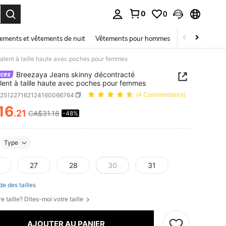
0
0
ouver. Press Enter to select.
ements et vêtements de nuit
Vêtements pour hommes
Enfants
Mai
lent à taille haute avec poches pour femmes
Breezaya Jeans skinny décontracté
lent à taille haute avec poches pour femmes
z251227162124160066764
(4 Commentaires)
16
.21
CA$31.18
-48%
ICE AND AVAILABILITY
Type
27
28
30
31
de des tailles
e taille? Dites-moi votre taille
AJOUTER AU PANIER