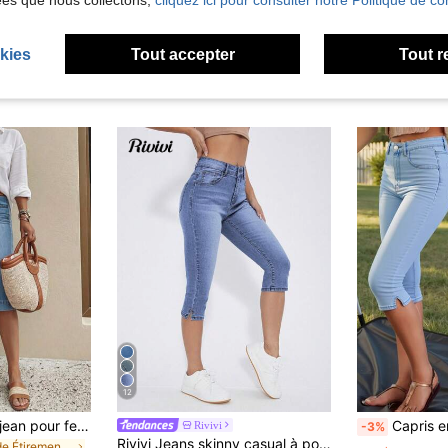
ées que nous collectons,
cliquez ici pour consulter notre Politique de con
kies
Tout accepter
Tout r
12
Short bermuda en jean pour femmes, lavage moyen, design avec boutons devant, avec poches, parfait pour les tenues de printemps (sans ceinture), style décontracté d'été sans effort
Capris en jean bleu clair d'é
Rivivi
-3%
Rivivi Jeans skinny casual à poches obliques et fente, de couleur unie
de Étirement Denim femme