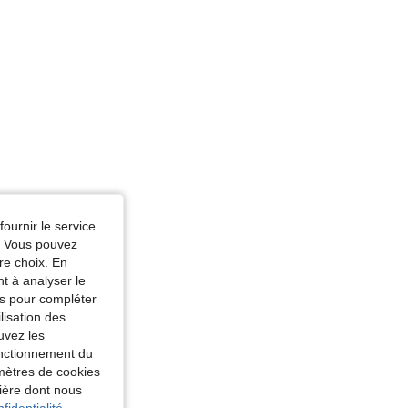
r: Bleu azur, Taille: 26
fournir le service
e. Vous pouvez
re choix. En
nt à analyser le
tés pour compléter
lisation des
uvez les
fonctionnement du
amètres de cookies
nière dont nous