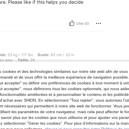
e. Please like if this helps you decide
Utile (0)
g / 117 lbs, Buste: 83 cm / 33 in, Taille: 75 cm / 30 in, Hanches: 89 cm / 35 in, Couleu
ids:
53 kg / 117 lbs
Buste:
83 cm / 33 in
eu azur
Taille:
26
 cookies et des technologies similaires sur notre site web afin de vous 
andé et de vous offrir la meilleure expérience de navigation possibl
Tout accepter" ou définir vos préférences de cookies à tout moment à vot
ut accepter", nous définirons tous les cookies optionnels, qui nous aide
es fonctionnalités améliorées et à personnaliser le contenu et les publici
d'achat avec SHEIN. En sélectionnant "Tout rejeter", vous autorisez l'uti
Utile (0)
nt nécessaires qui permettent à notre site web de fonctionner. Vous po
ifiant les paramètres de votre navigateur, mais cela peut affecter le 
 savoir plus sur les cookies que nous utilisons et pour ajuster vos par
'avis
lez sélectionner "Gérer les cookies". Pour plus d'informations sur la ma