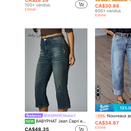
100+ vendus
CA$30.88
Estimé
600+ vendus
Estimé
6
13% 
Nouveaux jeans en denim délavé pour fem
SUMWON Women
-13%
BABYPHAT Jean Capri en denim à taille haute, lavage vintage, coupe bootcut courte, avec détails de broderie dorée et poches latérales, style été
NEW
CA$34.87
Estimé
CA$48.35