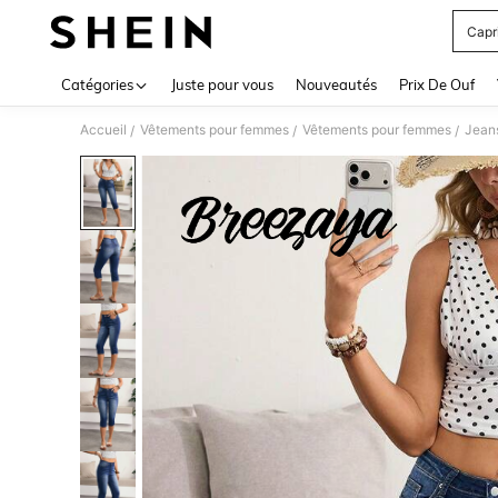
Capr
Use up 
Catégories
Juste pour vous
Nouveautés
Prix De Ouf
Accueil
Vêtements pour femmes
Vêtements pour femmes
Jean
/
/
/