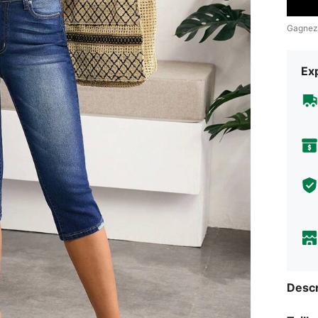
Gagnez
Exp
Descr