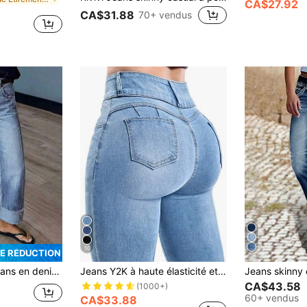
CA$27.92
CA$31.88
70+ vendus
10
DE RÉDUCTION
mes, mode décontractée pour l'automne
Jeans Y2K à haute élasticité et effet liftant pour femmes, design élégant, convient pour les trajets, les rendez-vous, le quotidien décontracté, les sorties de vacances et les vacances d'automne
CA$43.58
(1000+)
60+ vendus
CA$33.88