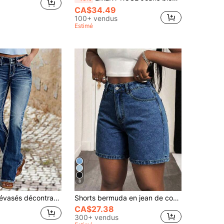
CA$34.49
100+ vendus
Estimé
8
Jeans skinny évasés décontractés pour femmes avec boutons et poches à l'avant, printemps automne
Shorts bermuda en jean de couleur unie pour femmes, décontractés, pour l'été, à porter au quotidien
CA$27.38
300+ vendus