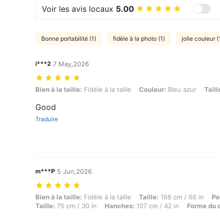
Voir les avis locaux
5.00
Bonne portabilité (1)
fidèle à la photo (1)
jolie couleur (
i***2
7 May,2026
Bien à la taille: Fidèle à la taille, Couleur: Bleu azur, Taille: 30
Bien à la taille:
Fidèle à la taille
Couleur:
Bleu azur
Taill
Good
Traduire
m***P
5 Jun,2026
Bien à la taille: Fidèle à la taille, Taille: 168 cm / 66 in, Poids: 100
Bien à la taille:
Fidèle à la taille
Taille:
168 cm / 66 in
Po
Taille:
75 cm / 30 in
Hanches:
107 cm / 42 in
Forme du 