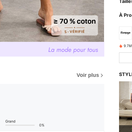
Taill
À Pr
9.7M
STYL
Voir plus
Grand
0%