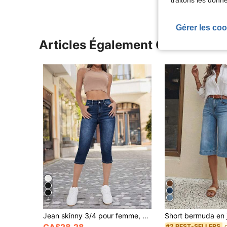
traitons les donn
Gérer les coo
Articles Également Consultés
4
Jean skinny 3/4 pour femme, coupe régulière, taille haute élastique, bleu foncé délavé moyen, avec fente latérale, effet gainant à la taille, pantalon décontracté pour l'été
CA$28.28
#2 BEST-SELLERS