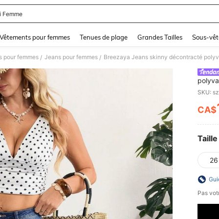
i Femme
and down arrow keys to navigate search Dernière recherche and Rechercher et Tr
Vêtements pour femmes
Tenues de plage
Grandes Tailles
Sous-vêt
s pour femmes
Jeans pour femmes
Breezaya Jeans skinny décontracté polyva
/
/
polyva
SKU: s
CA$
PR
Taille
26
Gui
Pas votr