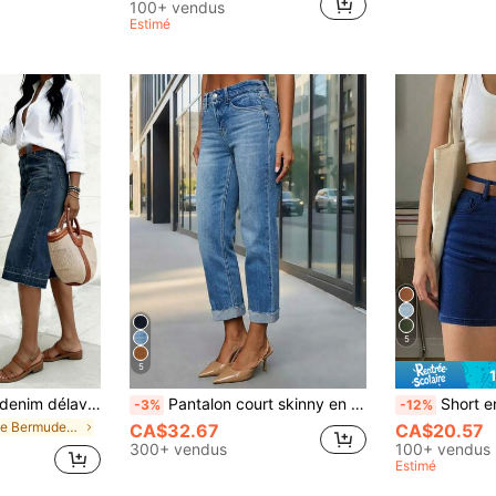
100+ vendus
Estimé
5
5
Short bermuda en denim délavé pour femmes, jambe droite à extensibilité moyenne, design capri, décontracté & polyvalent pour l'été, port quotidien
Pantalon court skinny en denim extensible pour femmes, décontracté, pour le printemps et le port quotidien en automne
Short en jean pour femmes, pantalon d'été pour t
-3%
-12%
de Bermudes Short en jean pour femme
CA$32.67
CA$20.57
300+ vendus
100+ vendus
Estimé