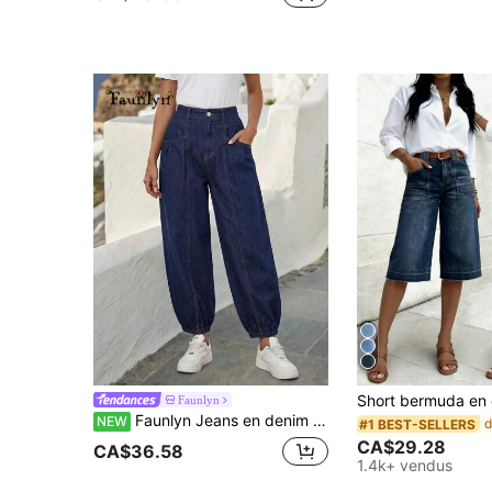
Faunlyn
Faunlyn Jeans en denim décontractés pour femmes avec poche et bouton
NEW
#1 BEST-SELLERS
CA$29.28
CA$36.58
1.4k+ vendus