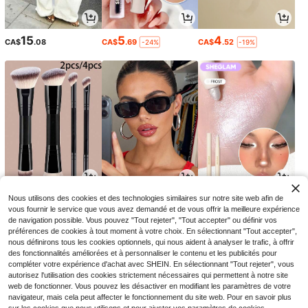
15
5
4
CA$
.08
CA$
.69
CA$
.52
-24%
-19%
1
3
2
Nous utilisons des cookies et des technologies similaires sur notre site web afin de
CA$
.88
CA$
.22
CA$
.70
-25%
-8%
-32%
vous fournir le service que vous avez demandé et de vous offrir la meilleure expérience
de navigation possible. Vous pouvez "Tout rejeter", "Tout accepter" ou définir vos
préférences de cookies à tout moment à votre choix. En sélectionnant "Tout accepter",
nous définirons tous les cookies optionnels, qui nous aident à analyser le trafic, à offrir
des fonctionnalités améliorées et à personnaliser le contenu et les publicités pour
compléter votre expérience d'achat avec SHEIN. En sélectionnant "Tout rejeter", vous
autorisez l'utilisation des cookies strictement nécessaires qui permettent à notre site
web de fonctionner. Vous pouvez les désactiver en modifiant les paramètres de votre
navigateur, mais cela peut affecter le fonctionnement du site web. Pour en savoir plus