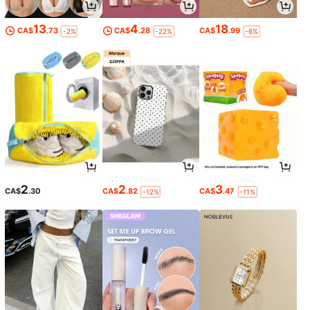
13
4
18
CA$
.73
CA$
.28
CA$
.99
-2%
-22%
-6%
2
2
3
CA$
.30
CA$
.82
CA$
.47
-12%
-11%