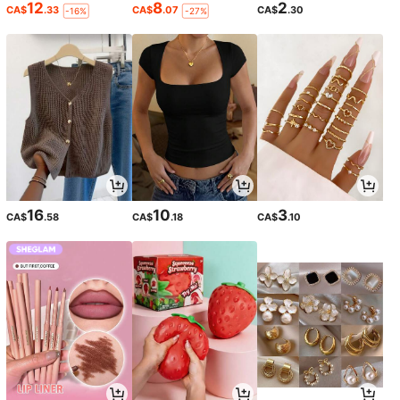
12
8
2
CA$
.33
CA$
.07
CA$
.30
-16%
-27%
16
10
3
CA$
.58
CA$
.18
CA$
.10