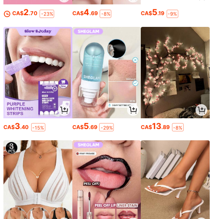
2
4
5
CA$
.70
CA$
.69
CA$
.19
-23%
-8%
-9%
3
5
13
CA$
.40
CA$
.69
CA$
.89
-15%
-29%
-8%