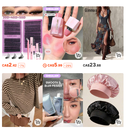
2
5
23
CA$
.42
CA$
.99
CA$
.88
-7%
-29%