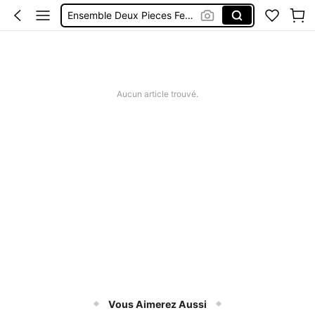
Ensemble Deux Pieces Femme Chic
Maillot De Bain Femme
Robe Femme été
Short Jeans Femme
Aucun article trouvé.
Squishy
Vous Aimerez Aussi