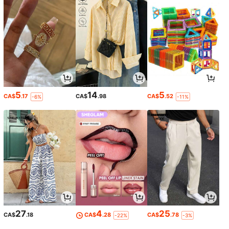
5
14
5
CA$
.17
CA$
.98
CA$
.52
-6%
-11%
27
4
25
CA$
.18
CA$
.28
CA$
.78
-22%
-3%