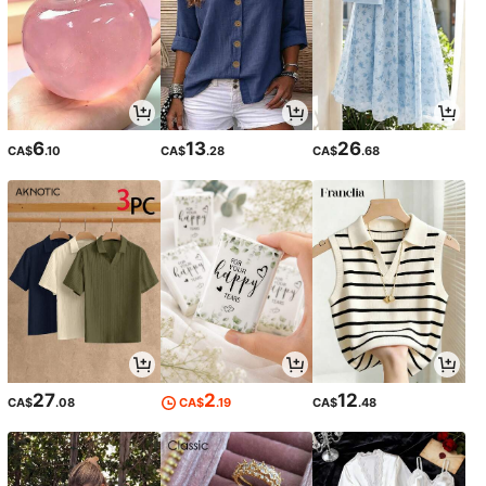
6
13
26
CA$
.10
CA$
.28
CA$
.68
27
2
12
CA$
.08
CA$
.19
CA$
.48