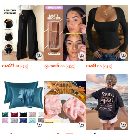
21
5
9
CA$
.81
CA$
.65
CA$
.05
-3%
-33%
-18%