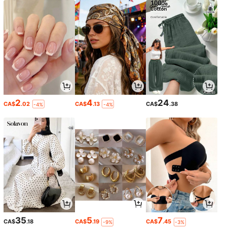
2
4
24
CA$
.02
CA$
.13
CA$
.38
-4%
-4%
35
5
7
CA$
.18
CA$
.19
CA$
.45
-9%
-3%