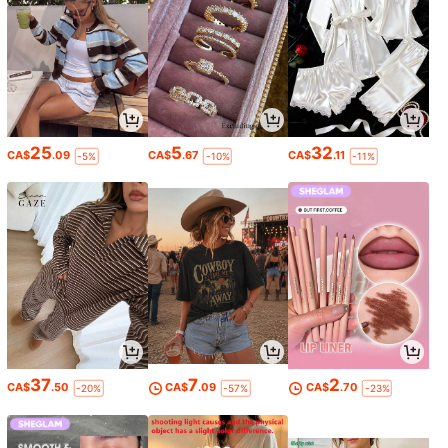
25
5
32
CA$
.09
CA$
.67
CA$
.11
-5%
-10%
-11%
37
7
2
CA$
.50
CA$
.09
CA$
.70
-20%
-57%
-23%