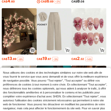
4
6
8
CA$
.60
CA$
.69
CA$
.08
-2%
13
19
2
CA$
.89
CA$
.87
CA$
.32
-8%
-3%
-14%
Nous utilisons des cookies et des technologies similaires sur notre site web afin de
vous fournir le service que vous avez demandé et de vous offrir la meilleure expérience
de navigation possible. Vous pouvez "Tout rejeter", "Tout accepter" ou définir vos
préférences de cookies à tout moment à votre choix. En sélectionnant "Tout accepter",
nous définirons tous les cookies optionnels, qui nous aident à analyser le trafic, à offrir
des fonctionnalités améliorées et à personnaliser le contenu et les publicités pour
compléter votre expérience d'achat avec SHEIN. En sélectionnant "Tout rejeter", vous
autorisez l'utilisation des cookies strictement nécessaires qui permettent à notre site
web de fonctionner. Vous pouvez les désactiver en modifiant les paramètres de votre
navigateur, mais cela peut affecter le fonctionnement du site web. Pour en savoir plus