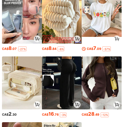
8
8
7
CA$
.07
CA$
.84
CA$
.09
-27%
-6%
-57%
2
16
28
CA$
.30
CA$
.76
CA$
.49
-3%
-12%