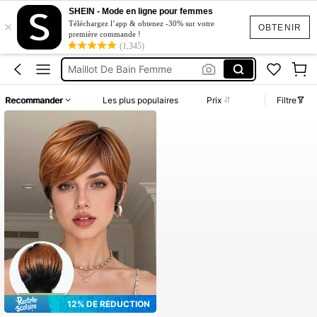
Short Jeans Femme
SHEIN - Mode en ligne pour femmes
×
Squishy
Téléchargez l’app & obtenez -30% sur votre
OBTENIR
première commande !
(1,345)
Ensemble Deux Pieces Femme Chic
Maillot De Bain Femme
Robe Femme été
Recommander
Les plus populaires
Prix
Filtre
Short Jeans Femme
Squishy
12% DE RÉDUCTION