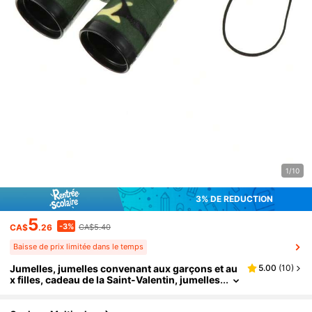
1/10
3% DE RÉDUCTION
5
-3%
CA$
.26
CA$5.40
Baisse de prix limitée dans le temps
Jumelles, jumelles convenant aux garçons et au
5.00
(
10
)
x filles, cadeau de la Saint-Valentin, jumelles
pour l'observation des oiseaux, l'observatio
n éducative, le camping, la science, le détective