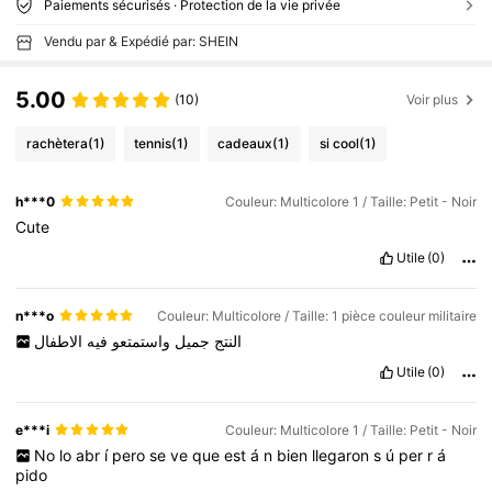
Paiements sécurisés · Protection de la vie privée
Vendu par & Expédié par: SHEIN
5.00
(10)
Voir plus
rachètera
(1)
tennis
(1)
cadeaux
(1)
si cool
(1)
h***0
Couleur: Multicolore 1 / Taille: Petit - Noir
Cute
Utile
(0)
n***o
Couleur: Multicolore / Taille: 1 pièce couleur militaire
النتج
جميل
واستمتعو
فيه
الاطفال
Utile
(0)
e***i
Couleur: Multicolore 1 / Taille: Petit - Noir
No
lo
abr
í
pero
se
ve
que
est
á
n
bien
llegaron
s
ú
per
r
á
pido