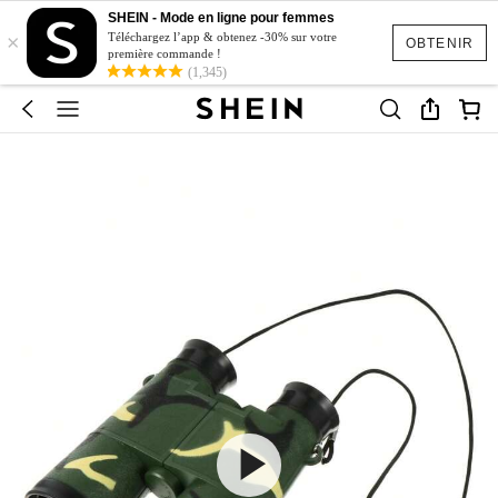
SHEIN - Mode en ligne pour femmes
×
Téléchargez l’app & obtenez -30% sur votre
OBTENIR
première commande !
(1,345)