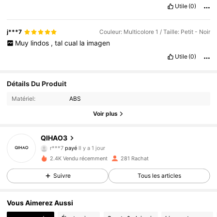
Utile
(0)
j***7
Couleur: Multicolore 1 / Taille: Petit - Noir
Muy
lindos
,
tal
cual
la
imagen
Utile
(0)
Détails Du Produit
Matériel:
ABS
Voir plus
QIHAO3
139 Suiveurs
4.88
r***7
payé
Il y a 1 jour
2.4K Vendu récemment
281 Rachat
139 Suiveurs
4.88
Suivre
Tous les articles
139 Suiveurs
4.88
Vous Aimerez Aussi
139 Suiveurs
4.88