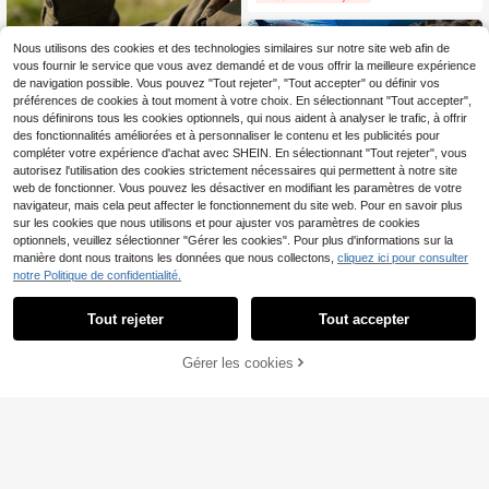
en plein air, cadeau parfait pour les
hommes, idéal pour l'observation de
la faune, les essentiels de camping,
Nous utilisons des cookies et des technologies similaires sur notre site web afin de
800X25 Jumelles, jumelles haute m
l'équipement de chasse
vous fournir le service que vous avez demandé et de vous offrir la meilleure expérience
agnification et haute définition pour
#5 BEST-SELLERS
de Multicolore Instruments optiques
de navigation possible. Vous pouvez "Tout rejeter", "Tout accepter" ou définir vos
l'observation en extérieur, pliables e
8
t portables, conviennent pour l'obse
préférences de cookies à tout moment à votre choix. En sélectionnant "Tout accepter",
CA$
.78
-25%
Dernier jour
rvation des étoiles, le camping, la ra
nous définirons tous les cookies optionnels, qui nous aident à analyser le trafic, à offrir
ndonnée, l'observation des oiseaux,
des fonctionnalités améliorées et à personnaliser le contenu et les publicités pour
les événements sportifs
compléter votre expérience d'achat avec SHEIN. En sélectionnant "Tout rejeter", vous
autorisez l'utilisation des cookies strictement nécessaires qui permettent à notre site
web de fonctionner. Vous pouvez les désactiver en modifiant les paramètres de votre
navigateur, mais cela peut affecter le fonctionnement du site web. Pour en savoir plus
sur les cookies que nous utilisons et pour ajuster vos paramètres de cookies
20% DE RÉDUCTION
optionnels, veuillez sélectionner "Gérer les cookies". Pour plus d'informations sur la
manière dont nous traitons les données que nous collectons,
cliquez ici pour consulter
1 pièce Jumelles portables 12x25 H
notre Politique de confidentialité.
D haute puissance éclairées avec v
Seulement 3 restant
ue large pour la chasse, la randonn
16
ée en plein air, la marche, le campin
CA$
.24
-20%
Tout rejeter
Tout accepter
g, l'observation des oiseaux, les con
certs et les compétitions sportives
Gérer les cookies
AJOUTER AU PANIER
3% DE RÉDUCTION !
Jumelles 10X60, Grossissement éle
vé Haute Définition Lentille rouge
Seulement 5 restant
Modèle Aigle, Observation des oise
40
aux en plein air, Chasse aux abeille
CA$
.46
-8%
s, Concerts