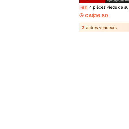
4 pièces Pieds de support réglables pour cadre de lit, pieds de support robustes pour cadre de lit central, pieds de meuble en plastique et acier extra durables, convient pour les
-5%
CA$16.80
2
autres vendeurs