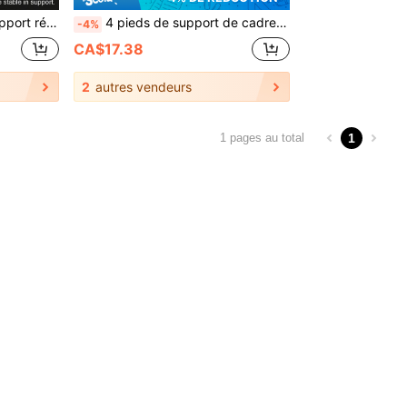
 grands lits, canapés et tables, hauteur réglable (13,2 cm - 38 cm)
4 pieds de support de cadre de lit réglables, pieds de support robustes pour la planche centrale du cadre de lit, pieds de meubles en plastique extra durables, convenant aux grands lits, canapés et tables, hauteur réglable (5,118 pouces - 14,96 pouces)
-4%
CA$17.38
2
autres vendeurs
1
1 pages au total