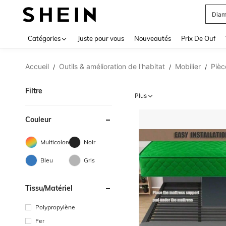
Blou
Use up 
Catégories
Juste pour vous
Nouveautés
Prix De Ouf
Accueil
Outils & amélioration de l'habitat
Mobilier
Pièc
/
/
/
Filtre
Plus
Couleur
Multicolore
Noir
Bleu
Gris
Tissu/matériel
Polypropylène
Fer