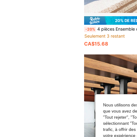
20% DE R
4 pièces Ensemble de rangement de chaussures bleu gain de place, crochets en plastique portables et sacs de séchage de chaus
-20%
Seulement 3 restant
CA$15.68
Nous utilisons des
que vous avez dem
"Tout rejeter", "
sélectionnant "To
trafic, à offrir d
votre expérience 