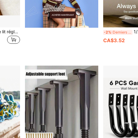
2 pièces Butées de tête de lit réglables, Butées de tête de lit filetées 27-114mm/Tampons amortisseurs muraux, Stabilisateur anti-secousse fixe pour tête de lit, Support mural réglable anti-grincement, Stabilisateur de support anti-secousse pour lit, Outil de fixation anti-secousse pour armoires, canapés, portes
1/2/4/8 pièces Ensemble de pinces él
-2%
Derniers 3 jours
CA$3.52