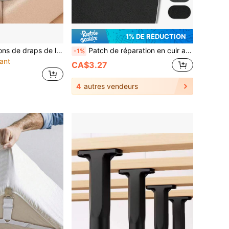
1% DE RÉDUCTION
4/8 pièces Fixations de draps de lit (uniquement pour fixer les draps de lit) Fixations de draps de lit innovantes, sangles de draps de lit, fixations de draps de lit robustes et sangles de coin, convenant à diverses tailles de matelas, parfaites pour une utilisation domestique quotidienne
Patch de réparation en cuir auto-adhésif, ruban de faux cuir PU pour canapé, fauteuil, chaise, lit, siège de voiture, tête de lit, sacs et vestes, autocollant de réparation de rembourrage durable pour les rayures, déchirures et écaillages, réparation DIY pour la maison, le bureau et l'automobile
-1%
ant
CA$3.27
4
autres vendeurs