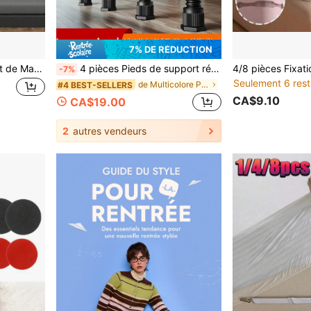
7% DE RÉDUCTION
Revive Coussin de Support de Matelas - Coussin de Support de Matelas en Mousse Haute Densité 45D, Fournit un Soutien Ferme, Empêche l'Affaissement du Matelas et Prolonge la Durée de Vie du Matelas, 59 X 24 X 2 Pouces, Noir
4 pièces Pieds de support réglables pour cadre de lit, pieds de support robustes pour cadre de lit central, pieds de meuble en acier plastique extra durables, convient pour les grands lits, canapés et tables, hauteur réglable (13 cm - 38 cm)
-7%
Seulement 6 rest
de Multicolore Pièces de rechange pour meubles
#4 BEST-SELLERS
CA$9.10
CA$19.00
2
autres vendeurs