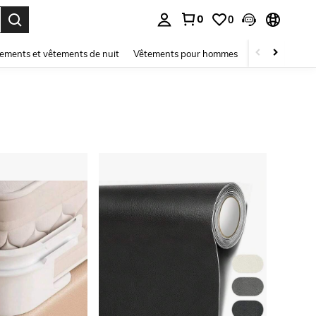
0
0
ouver. Press Enter to select.
ements et vêtements de nuit
Vêtements pour hommes
Enfants
Mai