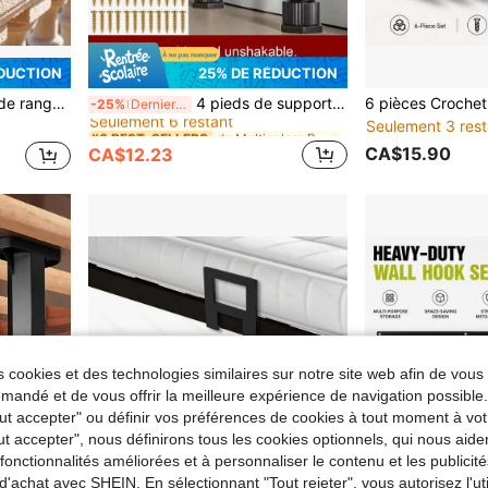
ÉDUCTION
25% DE RÉDUCTION
de Multicolore Pièces de rechange pour meubles
#6 BEST-SELLERS
sures, convient pour une utilisation domestique
4 pieds de support de cadre de lit réglables, pieds de support robustes pour la planche centrale du cadre de lit, pieds de meubles en plastique extra durables, convenant aux grands lits, canapés et tables, hauteur réglable (5,118 pouces - 14,96 pouces)
-25%
Derniers 3 jours
Seulement 6 restant
Seulement 3 rest
de Multicolore Pièces de rechange pour meubles
de Multicolore Pièces de rechange pour meubles
#6 BEST-SELLERS
#6 BEST-SELLERS
Seulement 6 restant
Seulement 6 restant
CA$15.90
CA$12.23
de Multicolore Pièces de rechange pour meubles
#6 BEST-SELLERS
Seulement 6 restant
 cookies et des technologies similaires sur notre site web afin de vous 
andé et de vous offrir la meilleure expérience de navigation possibl
Tout accepter" ou définir vos préférences de cookies à tout moment à vot
ut accepter", nous définirons tous les cookies optionnels, qui nous aide
es fonctionnalités améliorées et à personnaliser le contenu et les publici
d'achat avec SHEIN. En sélectionnant "Tout rejeter", vous autorisez l'uti