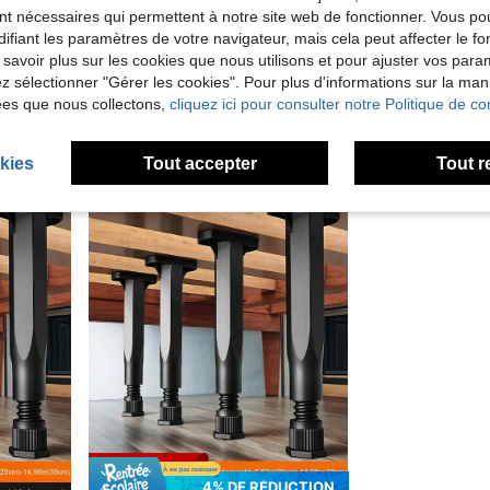
nt nécessaires qui permettent à notre site web de fonctionner. Vous po
9% DE RÉDUCTION
ifiant les paramètres de votre navigateur, mais cela peut affecter le 
 savoir plus sur les cookies que nous utilisons et pour ajuster vos par
taires durables, convient pour les grands lits, canapés et tables
6 pièces de pinces de fixation de matelas en métal réglables, blocs de fixation de matelas antidérapants, empêchent le matelas de glisser, fixateur de matelas en métal à visser pour cadre de lit
-9%
lez sélectionner "Gérer les cookies". Pour plus d'informations sur la ma
Seulement 3 rest
Seulement 4 restant
ées que nous collectons,
cliquez ici pour consulter notre Politique de con
CA$112.00
CA$30.67
kies
Tout accepter
Tout r
4% DE RÉDUCTION