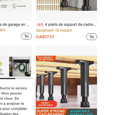
6 pièces Crochets de garage en métal robuste, Crochets de suspension pour outils de jardin, Crochets muraux pour vélos, Crochets de rangement pour outils de garage avec vis
4 pieds de support de cadre de lit réglables, pieds de support robustes pour la planche centrale du cadre de lit, pieds de meubles en plastique extra durables, convenant aux grands lits, canapés et tables, hauteur réglable (5,118 pouces - 14,96 pouces)
-6%
ant
Seulement 10 restant
CA$17.11
fournir le service
e. Vous pouvez
re choix. En
nt à analyser le
tés pour compléter
lisation des