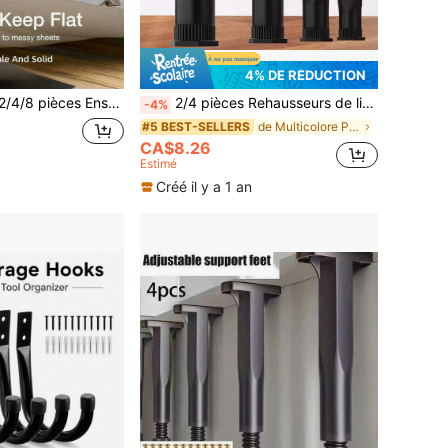
4% DE RÉDUCTION
astiques réglables pour draps de lit, fixations de draps de lit tricotées, assurent la stabilité de la literie, lavage à la main uniquement, pinces antidérapantes, convient pour matelas, canapé et nappe, pinces universelles pour draps de lit, pinces de fixation pour draps de lit
2/4 pièces Rehausseurs de lit réglables, plage de hauteur 16-28 cm, compatible universel pour lits Queen et King, installation facile, sans alimentation électrique nécessaire, support robuste
-4%
de Multicolore Pièces de rechange pour meubles
#5 BEST-SELLERS
CA$8.26
Estimé
Créé il y a 1 an