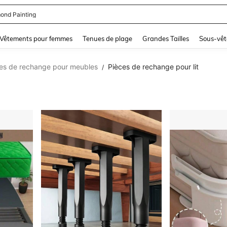
se Femme Chic
and down arrow keys to navigate search Dernière recherche and Rechercher et Tr
Vêtements pour femmes
Tenues de plage
Grandes Tailles
Sous-vêt
es de rechange pour meubles
Pièces de rechange pour lit
/