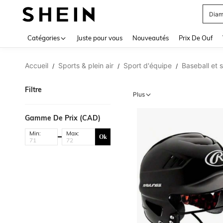
Diam
Use up 
Catégories
Juste pour vous
Nouveautés
Prix De Ouf
Accueil
Sports & plein air
Sport d'équipe
Baseball et s
/
/
/
Filtre
Plus
Gamme De Prix (CAD)
Min:
Max:
Ok