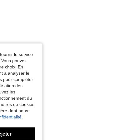
fournir le service
e. Vous pouvez
re choix. En
nt à analyser le
tés pour compléter
lisation des
uvez les
fonctionnement du
amètres de cookies
nière dont nous
fidentialité.
ejeter