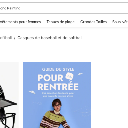
ond Painting
and down arrow keys to navigate search Dernière recherche and Rechercher et Tr
Vêtements pour femmes
Tenues de plage
Grandes Tailles
Sous-vêt
oftball
Casques de baseball et de softball
/