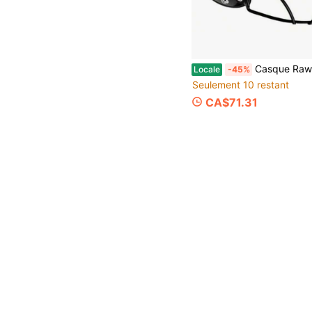
Casque Rawlings RCFH avec masq
Locale
-45%
Seulement 10 restant
CA$71.31