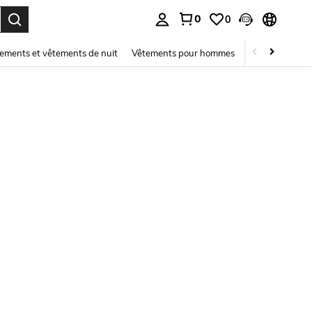
0
0
ouver. Press Enter to select.
ements et vêtements de nuit
Vêtements pour hommes
Enfants
Mai