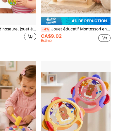
4% DE RÉDUCTION
Jouet à pousser dinosaure, jouet éducatif pour enfants, jouet interactif parent-enfant dinosaure de dessin animé, cadeau éducatif, favorise le développement visuel et éducatif, jouet durable de couleur mixte pour nourrissons et tout-petits, favorise le développement des compétences motrices, cadeau d'anniversaire et de Noël (aucune électricité requise, couleur aléatoire)
Jouet éducatif Montessori en bois massif Tambour à rouler arc-en-ciel, Tambour textile arc-en-ciel en bois, Jouet boîte d'apprentissage précoce pour bébé
-4%
CA$9.02
Estimé