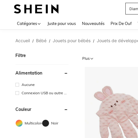
Diam
Use up 
Catégories
Juste pour vous
Nouveautés
Prix De Ouf
Accueil
Bébé
Jouets pour bébés
Jouets de développe
/
/
/
Filtre
Plus
Alimentation
Aucune
Connexion USB ou autre ali
mentation CC
Couleur
Multicolore
Noir