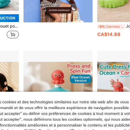
DUCTION
trices fines des tout-petits de 3 mois et plus. Cadeau d'anniversaire ou de Noël.
Jouet puzzle pou
-8%
Derniers 3 jours
CA$14.88
 cookies et des technologies similaires sur notre site web afin de vous 
andé et de vous offrir la meilleure expérience de navigation possibl
Tout accepter" ou définir vos préférences de cookies à tout moment à vot
ut accepter", nous définirons tous les cookies optionnels, qui nous aide
es fonctionnalités améliorées et à personnaliser le contenu et les publici