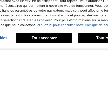
d'achat avec SHEIN. En sélectionnant "Tout rejeter", vous autorisez l'uti
nt nécessaires qui permettent à notre site web de fonctionner. Vous po
4% DE RÉDUCTION
ifiant les paramètres de votre navigateur, mais cela peut affecter le 
exe pour les garçons et les filles, jouet d'éducation précoce sensorielle, peut être utilisé comme cadeau de baptême, premier anniversaire
Carrousel d'insectes jouet pour enfants, ballon rebondissant de terrain de jeu. Jouet interactif d'éducation précoce avec animaux à presser et à faire tourner. Jeu cognitif rotatif coloré, développe les compétences motrices fines des tout-petits de 3 mois et plus. Cadeau d'anniversaire ou de Noël.
-4%
 savoir plus sur les cookies que nous utilisons et pour ajuster vos par
CA$14.10
CA$13.54
lez sélectionner "Gérer les cookies". Pour plus d'informations sur la ma
ées que nous collectons,
cliquez ici pour consulter notre Politique de con
kies
Tout accepter
Tout r
1
1 pages au total