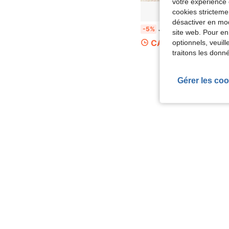
votre expérience 
cookies stricteme
désactiver en mod
Jouet à presser et à faire tourner pour enfants, jouet de marche à pousser, jouet de voiture à glisser, couleur bleu vif et jaune, jouet d'entraînement pour le temps sur le ventre, jouet guide pour le rampement, jouet éducatif pour l'éducation précoce, développe les compétences motrices fines; jouet pour tout-petits, convient aux bébés de 18 mois et plus, cadeau unis
-5%
site web. Pour en
CA$21.06
optionnels, veuil
traitons les donn
Gérer les coo