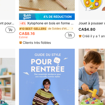
4% DE RÉDUCTION
cots rouges, jouet doux pour calmer les bébés
Xylophone en bois en forme d'éléphant mignon, jouet éducatif de couleur macaron, instrument de percussion pour l'éveil musical des nourrissons, jouet de développement sensoriel pour bébé, favorise la coordination main-cerveau, convient pour les cadeaux de Ramadan, anniversaire, Thanksgiving, Pâques, Halloween, Noël
-4%
de Soldes d'été Jouets d'éveil et d'activité pour
#10 BEST-SELLERS
CA$4.80
CA$8.16
Créé il y a 1 an
Estimé
Clients très fidèles