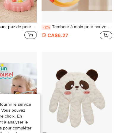
r enfants Marmotte, jouet éducatif Montessori, convient aux filles et aux garçons, jouet sensoriel pour bébé, jouet de voyage
Tambour à main pour nouveau-né, instrument de musique à percussion bébé, hochet de tambour d'éducation musicale précoce pour bébé, jouet de développement auditif pour bébé
-2%
CA$6.27
fournir le service
e. Vous pouvez
re choix. En
nt à analyser le
tés pour compléter