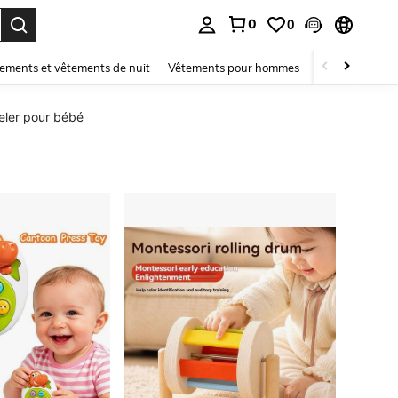
0
0
ouver. Press Enter to select.
ements et vêtements de nuit
Vêtements pour hommes
Enfants
Mai
teler pour bébé