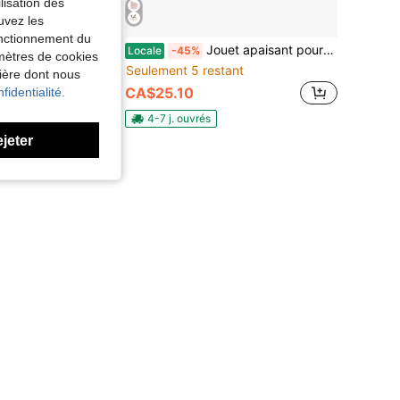
lisation des
uvez les
fonctionnement du
Carrousel d'insectes jouet pour enfants, ballon rebondissant de terrain de jeu. Jouet interactif d'éducation précoce avec animaux à presser et à faire tourner. Jeu cognitif rotatif coloré, développe les compétences motrices fines des tout-petits de 3 mois et plus. Cadeau d'anniversaire ou de Noël.
Jouet apaisant pour bébé, main de tapotage automatique rembourrée de haricots rouges, jouet doux pour calmer les bébés
Locale
-45%
amètres de cookies
Seulement 5 restant
nière dont nous
CA$25.10
fidentialité.
4-7 j. ouvrés
ejeter