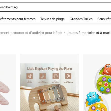
ond Painting
and down arrow keys to navigate search Dernière recherche and Rechercher et Tr
Vêtements pour femmes
Tenues de plage
Grandes Tailles
Sous-vêt
ment précoce et d'activité pour bébé
Jouets à marteler et à mar
/