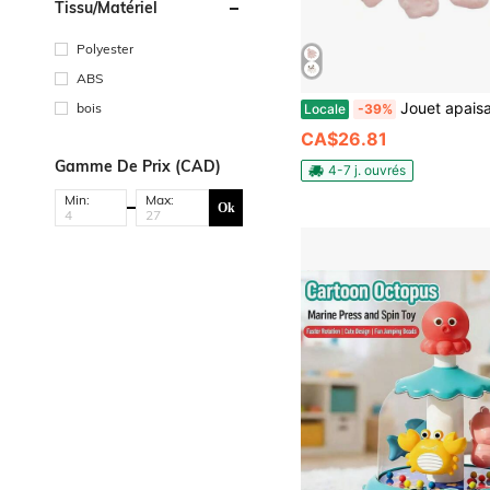
Tissu/matériel
Polyester
ABS
Jouet apaisant pour bébé, main de tapotage automatique rembourrée de hari
bois
Locale
-39%
CA$26.81
Gamme De Prix (CAD)
4-7 j. ouvrés
Min:
Max:
Ok