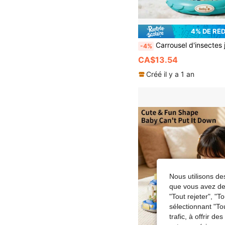
4% DE RÉ
Carrousel d'insectes jouet pour enfants, ballon rebondissant de terrain de jeu. Jouet interactif d'éducation précoce avec animaux à presser et à faire tourner. Jeu cognitif rotatif coloré, développe les compétences mo
-4%
CA$13.54
Créé il y a 1 an
Nous utilisons des
que vous avez dem
"Tout rejeter", "
sélectionnant "To
trafic, à offrir d