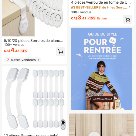
4 pièces/Verrou de en forme de U ré
glable - Convient aux nourrissons e
#3 BEST-SELLERS
de Filles Serrures et sangles pour armoires de béb
t aux animaux de compagnie, convi
100+ vendus
ent aux cuisines, salles de bains, tir
3
CA$
.42
-10%
Estimé
oirs, etc. Matériau ABS
5/10/20 pièces Serrures de blanche
s pour enfants, serrures de pour tiroi
100+ vendus
rs et portes de placards, sangles en
4
CA$
.32
-4%
tissu anti-pincement pour la des bé
bés
7
autres vendeurs
12 pièces Serrures de pour bébé, se