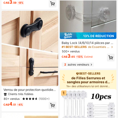
3
CA$
.59
-8%
13% DE RÉDUCTION
Baby Lock (4/6/10/14 pièces par pa
quet) - Verrou de pour enfant, un ve
#1 BEST-SELLERS
de Essentiels pour Bébé .
rrou adhésif sécurisé, rapide et facil
500+ vendus
e à utiliser pour tiroirs et portes
3
CA$
.65
-13%
Estimé
2
autres vendeurs
BEST-SELLERS
de Filles Serrures et
sangles pour armoires de
béb
1k+ des utilisateurs lui ont donné 5 étoiles
Verrou de pour protection quotidien
1
ne, accessoires de verrouillage pou
Clients très fidèles
r bébé convenant aux armoires, tiroi
80+ vendus
(1000+)
rs, réfrigérateurs et plus encore. Inst
4
allation facile, sans perçage requis
CA$
.51
-4%