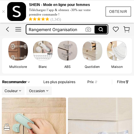
Securite Bébé
SHEIN - Mode en ligne pour femmes
×
Téléchargez l’app & obtenez -30% sur votre
Sécurité Armoire
OBTENIR
première commande !
(1,345)
Rangement Organisation
Safety Kid
Children Lock
Securite Bébé
Multicolore
Blanc
ABS
Quotidien
Maison
Recommander
Les plus populaires
Prix
Filtre
Couleur
Occasion