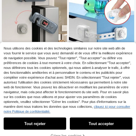
bé, verrou anti-ouverture pour porte
de placard enfant
2/5 pièces Verrou de réfrigérateur p
Nous utilisons des cookies et des technologies similaires sur notre site web afin de
5
our enfant, verrou de porte de réfrig
CA$
.30
Estimé
vous fournir le service que vous avez demandé et de vous offrir la meilleure expérience
érateur à porte unique, protecteur b
de navigation possible. Vous pouvez "Tout rejeter", "Tout accepter" ou définir vos
ébé, serrure de congélateur, serrure
d'armoire, décoration de douche de
préférences de cookies à tout moment à votre choix. En sélectionnant "Tout accepter",
bébé, cadeaux pour la famille
nous définirons tous les cookies optionnels, qui nous aident à analyser le trafic, à offrir
des fonctionnalités améliorées et à personnaliser le contenu et les publicités pour
compléter votre expérience d'achat avec SHEIN. En sélectionnant "Tout rejeter", vous
4% DE RÉDUCTION
autorisez l'utilisation des cookies strictement nécessaires qui permettent à notre site
web de fonctionner. Vous pouvez les désactiver en modifiant les paramètres de votre
6 pièces Serrures de placard pour b
10
navigateur, mais cela peut affecter le fonctionnement du site web. Pour en savoir plus
ébé, serrures de placard et de réfrig
CA$
.46
-4%
érateur multifonctionnelles pour enf
sur les cookies que nous utilisons et pour ajuster vos paramètres de cookies
ants, protecteur de pour tiroirs et po
optionnels, veuillez sélectionner "Gérer les cookies". Pour plus d'informations sur la
rtes, serrures de porte en plastique,
manière dont nous traitons les données que nous collectons,
cliquez ici pour consulter
cadeaux de décoration familiale po
notre Politique de confidentialité.
1
ur la douche
0
3% DE RÉDUCTION
Tout rejeter
Tout accepter
12/10/8/5/1 pièce Verrou de tiroir m
2
ultifonction pour bébé, anti-ouvertu
Gérer les cookies
CA$
.04
-3%