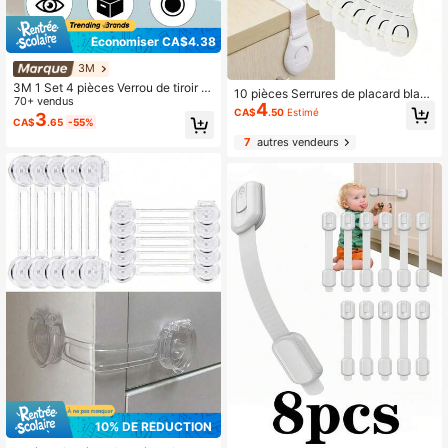
Économiser CA$4.38
3M
3M 1 Set 4 pièces Verrou de tiroir p
10 pièces Serrures de placard blanc
our enfants anti-pincement, verrou
70+ vendus
4
hes pour enfants, protecteurs de po
CA$
.50
Estimé
de poignée de tiroir
3
ur bébé, serrures de tiroir de porte d
CA$
.65
-55%
e placard, serrures de porte en plast
7
autres vendeurs
ique, décorations de douche de béb
é, cadeaux pour la famille
10% DE RÉDUCTION