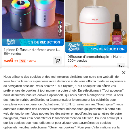
4
5% DE RÉDUCTION
12% DE RÉDUCTION
1 pièce Diffuseur d'arômes avec lu
mière changeante de couleur, veille
50+ vendus
Diffuseur d'aromathérapie + Huile e
use portable USB, humidificateur
6
ssentielle, Humidificateur d'aromath
200+ vendus
CA$
.37
-5%
Estimé
d'air pour la maison, le bureau, la ch
érapie portable USB 220ml avec vis
ambre, la voiture, lampe de bureau
2
CA$
.82
-12%
Estimé
age souriant, Vaporisateur de brum
colorée et silencieuse
e, Huiles essentielles de 10ML avec
plusieurs parfums, Convient pour la
Nous utilisons des cookies et des technologies similaires sur notre site web afin de
maison, l'hôtel, la désodorisation de
vous fournir le service que vous avez demandé et de vous offrir la meilleure expérience
la salle de bain, la diffusion de parfu
de navigation possible. Vous pouvez "Tout rejeter", "Tout accepter" ou définir vos
m, Désodorisant longue durée
préférences de cookies à tout moment à votre choix. En sélectionnant "Tout accepter",
nous définirons tous les cookies optionnels, qui nous aident à analyser le trafic, à offrir
des fonctionnalités améliorées et à personnaliser le contenu et les publicités pour
compléter votre expérience d'achat avec SHEIN. En sélectionnant "Tout rejeter", vous
autorisez l'utilisation des cookies strictement nécessaires qui permettent à notre site
web de fonctionner. Vous pouvez les désactiver en modifiant les paramètres de votre
navigateur, mais cela peut affecter le fonctionnement du site web. Pour en savoir plus
sur les cookies que nous utilisons et pour ajuster vos paramètres de cookies
optionnels, veuillez sélectionner "Gérer les cookies". Pour plus d'informations sur la