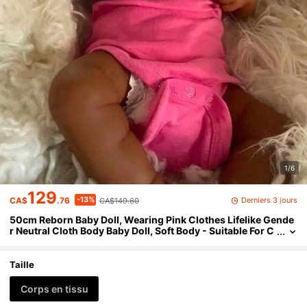
1/6
129
-13%
Derniers 3 jours
CA$
.76
CA$149.60
50cm Reborn Baby Doll, Wearing Pink Clothes Lifelike Gende
r Neutral Cloth Body Baby Doll, Soft Body - Suitable For C
hildren's Birthday/Christmas Gift
Taille
Corps en tissu