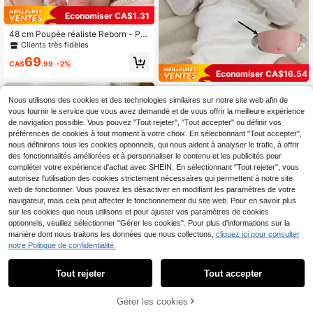
Économiser CA$1.31
48 cm Poupée réaliste Reborn - Po
upée fille en vinyle et silicone de 18
Clients très fidèles
pouces - Poupée d'art réaliste de n
69
ouveau-né faite à la main - Cadeau
CA$
.99
-2%
Clients très fidèles
pour les enfants de 3 ans et plus
Économiser CA$16.54
Seulement 3 restant
48 cm/19 po Poupée bébé reborn e
Clients très fidèles
Clients très fidèles
Nous utilisons des cookies et des technologies similaires sur notre site web afin de
n vinyle doux, peau peinte en 3D av
Seulement 3 restant
Seulement 3 restant
ec veines visibles, poupée nouveau
vous fournir le service que vous avez demandé et de vous offrir la meilleure expérience
66
Clients très fidèles
CA$
.16
-né réaliste pour le bain, cadeau d'a
de navigation possible. Vous pouvez "Tout rejeter", "Tout accepter" ou définir vos
-20%
Derniers 3 jours
nniversaire pour enfants (accessoir
Seulement 3 restant
préférences de cookies à tout moment à votre choix. En sélectionnant "Tout accepter",
Estimé
es comme sucette, biberon, couch
nous définirons tous les cookies optionnels, qui nous aident à analyser le trafic, à offrir
e, chapeau et tenue inclus, assortim
des fonctionnalités améliorées et à personnaliser le contenu et les publicités pour
ent aléatoire)
compléter votre expérience d'achat avec SHEIN. En sélectionnant "Tout rejeter", vous
autorisez l'utilisation des cookies strictement nécessaires qui permettent à notre site
web de fonctionner. Vous pouvez les désactiver en modifiant les paramètres de votre
navigateur, mais cela peut affecter le fonctionnement du site web. Pour en savoir plus
sur les cookies que nous utilisons et pour ajuster vos paramètres de cookies
optionnels, veuillez sélectionner "Gérer les cookies". Pour plus d'informations sur la
manière dont nous traitons les données que nous collectons,
cliquez ici pour consulter
notre Politique de confidentialité.
Tout rejeter
Tout accepter
Économiser CA$17.94
Désolés, ce produit est épuisé.
#8 Mieux Noté
dans Poupées pour enfants
Clients très fidèles
50 cm 20 pouces Poupée bébé Reb
Gérer les cookies
orn en vinyle complet avec peau pe
SIMILAIRES
#8 Mieux Noté
#8 Mieux Noté
dans Poupées pour enfants
dans Poupées pour enfants
inte en 3D et veines visibles, poupé