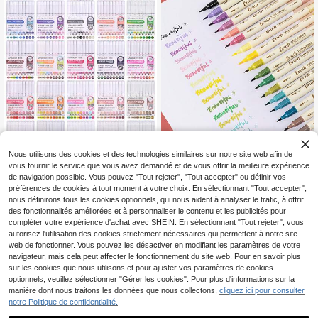
classes
19% DE RÉDUCTION
Nous utilisons des cookies et des technologies similaires sur notre site web afin de
#2 BEST-SELLERS
de Marqueurs acryliques Marqueurs et surligneurs
vous fournir le service que vous avez demandé et de vous offrir la meilleure expérience
Clients très fidèles
languo 207 couleurs de marqueurs
de navigation possible. Vous pouvez "Tout rejeter", "Tout accepter" ou définir vos
10% DE RÉDUCTION
à pointe souple opaques, fort pouvo
#2 BEST-SELLERS
#2 BEST-SELLERS
de Marqueurs acryliques Marqueurs et surligneurs
de Marqueurs acryliques Marqueurs et surligneurs
préférences de cookies à tout moment à votre choix. En sélectionnant "Tout accepter",
ir couvrant, convient pour le dessin
Clients très fidèles
Clients très fidèles
300+ vendus
(500+)
3 pièces/set Stylos surligneurs rétro
nous définirons tous les cookies optionnels, qui nous aident à analyser le trafic, à offrir
de personnages de bande dessinée,
bicolores, pointes épaisses et fines,
6
#2 BEST-SELLERS
de Marqueurs acryliques Marqueurs et surligneurs
Clients très fidèles
les pierres, le verre, le graffiti DIY, le
CA$
.32
-19%
Derniers 2 jours
des fonctionnalités améliorées et à personnaliser le contenu et les publicités pour
encre aquarelle mélangeable, convi
3
Clients très fidèles
s céramiques, les surfaces métalliq
compléter votre expérience d'achat avec SHEIN. En sélectionnant "Tout rejeter", vous
CA$
.69
ent pour la calligraphie, la peinture,
ues, la rentrée scolaire
autorisez l'utilisation des cookies strictement nécessaires qui permettent à notre site
-10%
Dernières 9 heures
le graffiti, un élément essentiel pour
web de fonctionner. Vous pouvez les désactiver en modifiant les paramètres de votre
la rentrée scolaire
navigateur, mais cela peut affecter le fonctionnement du site web. Pour en savoir plus
sur les cookies que nous utilisons et pour ajuster vos paramètres de cookies
optionnels, veuillez sélectionner "Gérer les cookies". Pour plus d'informations sur la
manière dont nous traitons les données que nous collectons,
cliquez ici pour consulter
notre Politique de confidentialité.