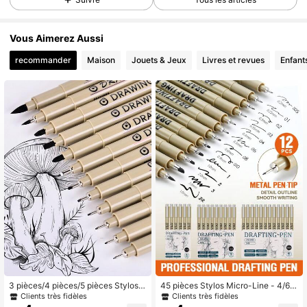
1.1K Suiveurs
4.91
Vous Aimerez Aussi
recommander
Maison
Jouets & Jeux
Livres et revues
Enfant
1.1K Suiveurs
4.91
1.1K Suiveurs
4.91
1.1K Suiveurs
4.91
1.1K Suiveurs
4.91
1.1K Suiveurs
4.91
3 pièces/4 pièces/5 pièces Stylos à
45 pièces Stylos Micro-Line - 4/6/
ligne fine micro pour la peinture et
9/12/18/21 pièces Stylos feutres noi
Clients très fidèles
Clients très fidèles
l'art, stylos à aiguille de dessin conv
rs multifonctions à pointe fine (21 st
1.1K Suiveurs
4.91