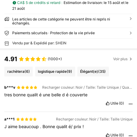
CA$ 5 de crédits si retard
Estimation de livraison:
le 15 août et le
21 août
Les articles de cette catégorie ne peuvent être ni repris ni
échangés.
Paiements sécurisés · Protection de la vie privée
Vendu par & Expédié par: SHEIN
4.91
(1000+)
Voir plus
rachètera
(6)
logistique rapide
(9)
Élégant(e)
(35)
b***v
Recharger couleur: Noir / Taille: Taille Unique / Quantité: 1 Set
tres
bonne
qualit
é
une
belle
d
é
couverte
Utile
(0)
a***1
Recharger couleur: Noir / Taille: Taille Unique
J
aime
beaucoup
.
Bonne
qualit
é/
prix
!
Utile
(0)