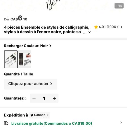
1/16
6
CA$
.10
Dès
4 pièces Ensemble de stylos de calligraphie,
4.91
(
1000+
)
stylos à dessin à l'encre noire, pointe so
uple - 4 tailles, convient pour le dessin ar
tistique, le scrapbooking, le journaling et l'ill
ustration à l'aquarelle, essentiel pour la rentr
Recharger Couleur: Noir
ée scolaire
Quantité / Taille
Cliquez pour acheter
Quantité(s):
Expédition à
Canada
Livraison gratuite(Commandes ≥ CA$19.00)