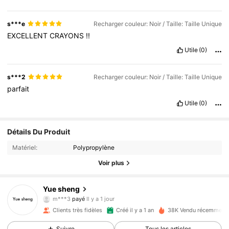
s***e
Recharger couleur: Noir / Taille: Taille Unique
EXCELLENT
CRAYONS
!!
Utile
(0)
s***2
Recharger couleur: Noir / Taille: Taille Unique
parfait
Utile
(0)
Détails Du Produit
Matériel:
Polypropylène
Voir plus
1.1K Suiveurs
4.91
Yue sheng
m***3
payé
Il y a 1 jour
r***4
a suivi
Il y a 7 heures
Clients très fidèles
Créé il y a 1 an
38K Vendu récemment
1.1K Suiveurs
4.91
Suivre
Tous les articles