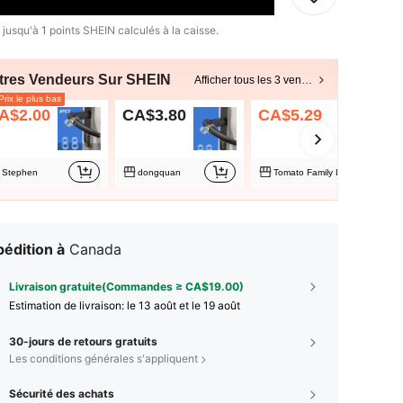
 jusqu'à
1
points SHEIN calculés à la caisse.
tres Vendeurs Sur SHEIN
Afficher tous les 3 vendeurs
rix le plus bas
A$2.00
CA$3.80
CA$5.29
Stephen
dongquan
Tomato Family Life
édition à
Canada
Livraison gratuite(Commandes ≥ CA$19.00)
Estimation de livraison:
le 13 août et le 19 août
30-jours de retours gratuits
Les conditions générales s'appliquent
Sécurité des achats