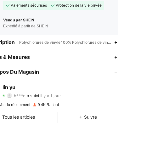
Paiements sécurisés
Protection de la vie privée
Vendu par SHEIN
Expédié à partir de SHEIN
iption
Polychlorures de vinyle,100% Polychlorures de vinyle,OUI
es & Mesures
4.86
31
965
opos Du Magasin
4.86
31
965
4.86
31
965
lin yu
h***e
a suivi
Il y a 1 jour
4.86
31
965
Evaluation
Articles
Suiveurs
Vendu récemment
9.4K Rachat
4.86
31
965
Tous les articles
Suivre
4.86
31
965