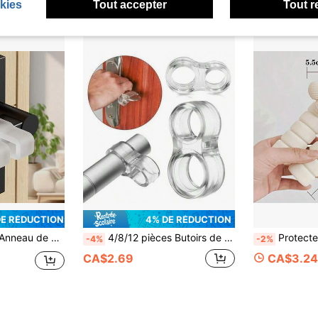
kies
Tout accepter
Tout r
DE RÉDUCTION
4% DE RÉDUCTION
universel, sélectionnez différents diamètres de trou en fonction de l'épaisseur de la poignée de porte
4/8/12 pièces Butoirs de porte amortisseurs en silicone doux et durables, tampons de porte silencieux, fabriqués en matériau PVC, conviennent pour la protection des portes de la maison et du bureau
Protecteur de poignée de porte, housse anti-collision à motif floral pour poignée de porte, protecteur
-4%
-2%
CA$2.69
CA$3.24