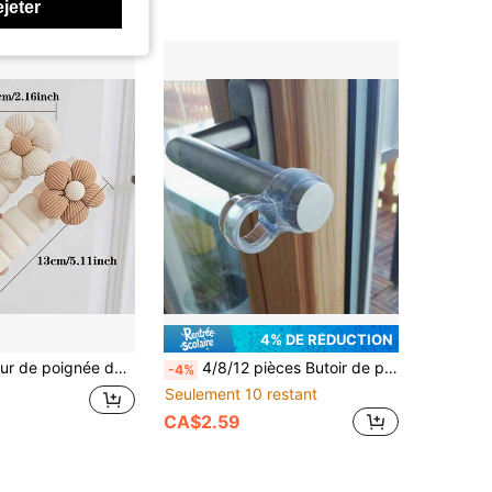
ejeter
4% DE RÉDUCTION
 de poignée de porte en tissu, anti-froid anti-poussière, réutilisable, insonorisant, convient pour la maison ou le bureau, convient pour l'école, le bureau, la maison et la salle de rangement
4/8/12 pièces Butoir de porte en silicone transparent, protecteur mural pour chambre, salle de bain, sacs, boîtes de rangement, fournitures scolaires
-4%
Seulement 10 restant
CA$2.59