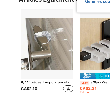
Gérer les coo
23% 
8/4/2 pièces Tampons amortisseurs de poignée de porte en PVC transparent, préviennent l'impact du vent; Embosseur de poignée de porte; Poignée de porte résistante aux chocs; Modèle non universel, veuillez choisir le diamètre de trou approprié en fonction de l'épaisseur de la poignée de porte
3/6pcs/Set Anneau de poignée de porte transparent en PVC anti-collision, coupe-vent, butée de porte gaufrée, non 
-23%
CA$2.31
CA$2.10
Estimé