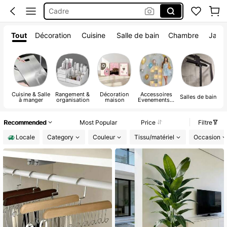
Cadre
Rangement
Tout
Décoration
Cuisine
Salle de bain
Chambre
Jardi
Decoration Chambre
Cuisine & Salle
Rangement &
Décoration
Accessoires
Ar
Salles de bain
à manger
organisation
maison
Evenements &
Fêtes
Recommended
Most Popular
Price
Filtre
Locale
Category
Couleur
Tissu/matériel
Occasion