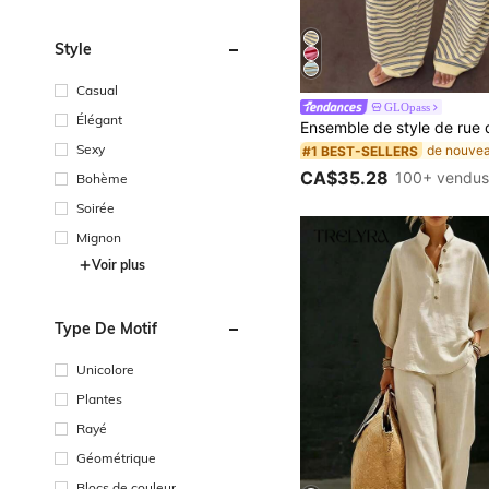
Style
Casual
GLOpass
Élégant
Sexy
#1 BEST-SELLERS
CA$35.28
100+ vendu
Bohème
Soirée
Mignon
Voir plus
Type De Motif
Unicolore
Plantes
Rayé
Géométrique
Blocs de couleur