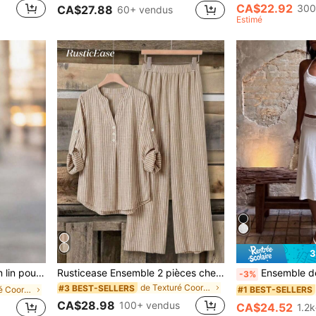
CA$22.92
300
CA$27.88
60+ vendus
Estimé
3
lon large, élégant pour l'été
Rusticease Ensemble 2 pièces chemise à manches longues et pantalon décontracté pour femmes, tenue rayée pour femmes, costume décontracté pour femmes
Ensemble de top licou et mini-jupe d'été pour femmes, convient po
-3%
de Texturé Coordonnées féminines
#3 BEST-SELLERS
de Texturé Coordonnées féminines
#1 BEST-SELLERS
CA$28.98
100+ vendus
CA$24.52
s
1.2