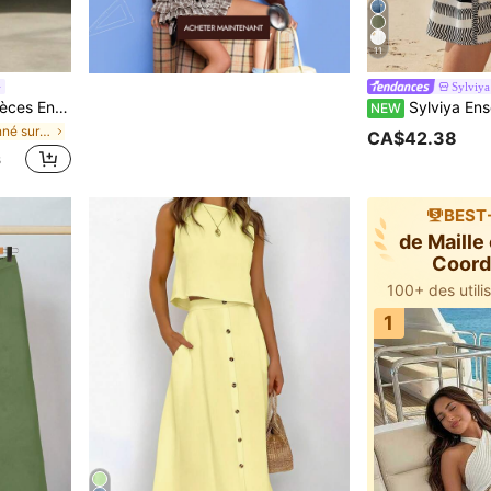
11
Sylviya
 campagnard pour femmes, vêtements de plage pour vacances d'été
Sylviya Ensemble d'été décontracté pour fem
NEW
de Boutonné sur le devant Coordonnées féminines
CA$42.38
s
BEST
de Maille
Coor
fém
acheté il y
1
acheté il y