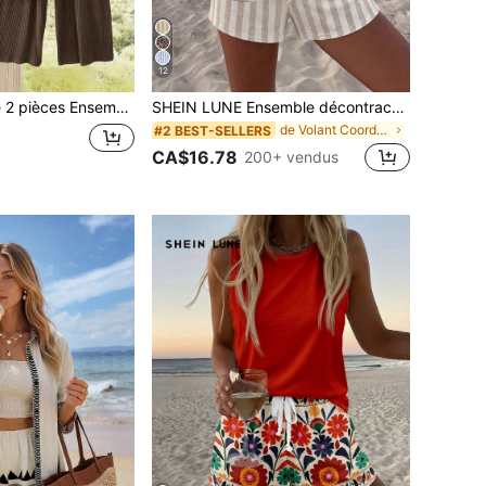
12
 femme, col rond, épaules tombantes, manches longues, couleur unie, texture
SHEIN LUNE Ensemble décontracté pour femme avec top camisole et short à rayures et blocs de couleurs pour tous les jours
de Volant Coordonnées féminines
#2 BEST-SELLERS
CA$16.78
200+ vendus