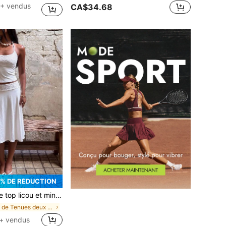
+ vendus
CA$34.68
% DE RÉDUCTION
ur les rendez-vous en soirée, les banquets et les fêtes, blanc élégant, soirée de rendez-vous
de Tenues deux pièces pour femmes
k+ vendus