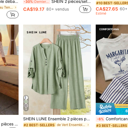
LUMIGAL 2 pièces Ensemble débardeur et short de couleur unie pour les vacances et les loisirs
SHEIN 2 pièces/set Débardeur et pantalon minimalistes d'été de couleur unie avec encolure échancrée sans manches
-30%
Derniers 3 jours
#10 BEST-SELLER
de nouveau Tenues deux pièces pour femmes
CA$27.65
CA$19.17
60+
80+ vendus
Estimé
19
6
SHEIN LUNE Ensemble 2 pièces pour femme en lin vert, chemise décontractée à col V avec manches à volants et pantalon large, ensemble blouse pour femme
Comfortcana 2 pièces Ensemble Top à manches co
-6%
Aloruh Ensemble élégant 2 pièces pour femmes avec top à col asymétrique et jupe à ourlet asymétrique
de Vert Ensembles assortis
#2 BEST-SELLERS
#3 BEST-SELLERS