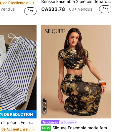
Serisse Ensemble 2 pièces débardeur et pantalon décontracté unicolore pour femme, tenue de vacances
de Excellente qualité Ensembles assortis deux pièc
S
CA$32.78
100+ vendus
 vendus
6
% DE RÉDUCTION
urtes à col rond brodé et pantalon imprimé rayé, décontracté
Silquee
Silquee Ensemble mode femme élégant deux pièces avec top court plissé et jupe sirène en tissu à feuille d'or, pour sorties sociales et extérieur
NEW
de Accueil Ensembles assortis deux pièces