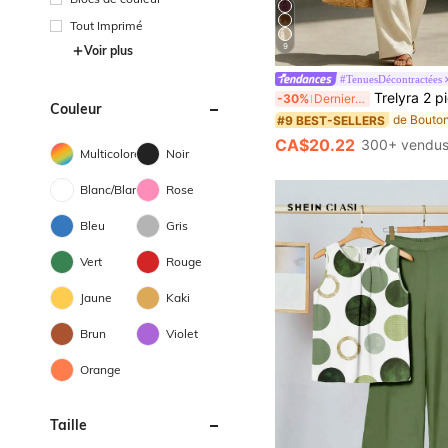
Tout Imprimé
9
Voir plus
#TenuesDécontractées
Trelyra 2 pièces Ensemble vacances abricot, Top et pantalon large, tenue élégante de style
-30%
Derniers 3 jours
Couleur
#9 BEST-SELLERS
CA$20.22
300+ vendu
Multicolore
Noir
Blanc/Blanche
Rose
Bleu
Gris
Vert
Rouge
Jaune
Kaki
Brun
Violet
Orange
Taille