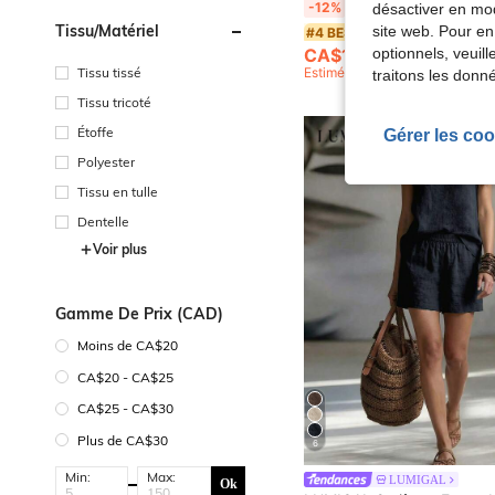
SHEIN LUNE 2 pièces/Set Débardeur et short à pois décontracté pour femmes, col rond. Ensemble de deux pièces décontracté 
-12%
désactiver en mod
Tissu/matériel
site web. Pour en
#4 BEST-SELLERS
optionnels, veuil
CA$17.41
900+ vendus
Tissu tissé
Estimé
traitons les donn
Tissu tricoté
Étoffe
Gérer les coo
Polyester
Tissu en tulle
Dentelle
Voir plus
Gamme De Prix (CAD)
Moins de CA$20
CA$20 - CA$25
CA$25 - CA$30
Plus de CA$30
6
Min:
Max:
LUMIGAL
Ok