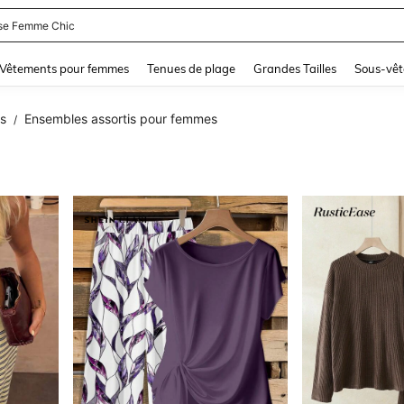
lot De Bain Femme
and down arrow keys to navigate search Dernière recherche and Rechercher et Tr
Vêtements pour femmes
Tenues de plage
Grandes Tailles
Sous-vêt
s
Ensembles assortis pour femmes
/