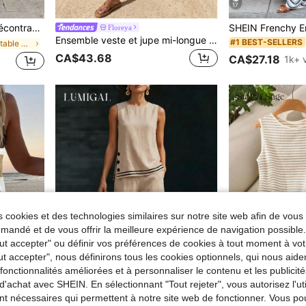
17
tenue d'extérieur. Matériau en lin. Élégant
Floreya
Ensemble veste et jupe mi-longue en lin de couleur unie, veste col V au look élégant et Top de gamme, ensemble 2 pièces décontracté pour femmes, tenue d'été pour femmes
#1 BEST-SELLERS
de Confortable Tenues deux pièces pour femmes
CA$43.68
CA$27.18
1k+ 
 cookies et des technologies similaires sur notre site web afin de vous 
andé et de vous offrir la meilleure expérience de navigation possibl
Tout accepter" ou définir vos préférences de cookies à tout moment à vot
ut accepter", nous définirons tous les cookies optionnels, qui nous aide
es fonctionnalités améliorées et à personnaliser le contenu et les publici
d'achat avec SHEIN. En sélectionnant "Tout rejeter", vous autorisez l'uti
DUCTION
1
nt nécessaires qui permettent à notre site web de fonctionner. Vous po