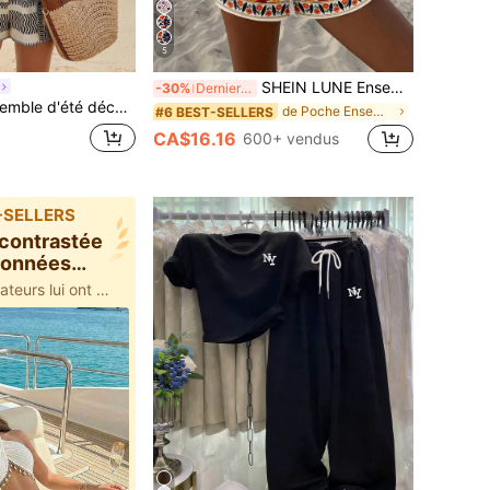
5
SHEIN LUNE Ensemble 2 pièces débardeur col rond et short décontracté pour femme, adapté pour l'été
-30%
Derniers 3 jours
mes 3 pièces avec chemise à manches longues et imprimé floral
de Poche Ensembles assortis deux pièces
#6 BEST-SELLERS
CA$16.16
600+ vendus
-SELLERS
 contrastée
données
100+ des utilisateurs lui ont donné 5 étoiles
inines
 a 36 minutes
100+ des utilisateurs lui ont donné 5 étoiles
 a 36 minutes