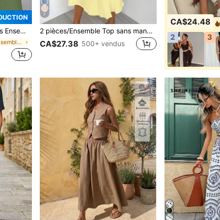
7
ÉDUCTION
CA$24.48
racté, adapté pour l'été
2 pièces/Ensemble Top sans manches de couleur unie pour femmes printemps/été + Jupe trapèze ample décontractée avec décoration de boutons devant, Tenue d'été élégante jaune, Vacationcore
2
3
de Vert Ensembles assortis
CA$27.38
500+ vendus