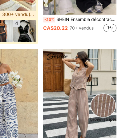
19
300+ vendu(e)(s)
SHEIN Ensemble décontracté d'été 2 pièces pour femmes, convenant pour un usage quotidien et sportif, t-shirt à col rond à manches courtes avec imprimé lettres New York NY en noir, design élégant et confortable, ensemble 2 pièces décontracté pour l'extérieur
-20%
4
CA$20.22
70+ vendus