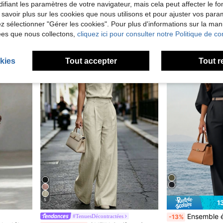
et adapté pour l'été, convient pour les sorties
Story & Sage Ensemble 2 pièces décontracté pour femme, vacances à la maiso
#BohoChic
-14%
ifiant les paramètres de votre navigateur, mais cela peut affecter le 
LUMIGAL Ensemble 2 pièces femme d'été décontracté avec top ample à col rond et pantalon assorti
 savoir plus sur les cookies que nous utilisons et pour ajuster vos par
de Poche Ensembles assortis deux pièces
#4 BEST-SELLERS
de Bande latérale Coordonnées féminines
#1 BEST-SELLERS
lez sélectionner "Gérer les cookies". Pour plus d'informations sur la ma
CA$17.96
100
Estimé
CA$26.08
ées que nous collectons,
cliquez ici pour consulter notre Politique de con
100+ vendus
kies
Tout accepter
Tout r
5
1
Ensemble élégant noir 2 pièces pour femmes, top asymétrique assorti avec
#TenuesDécontractées
-13%