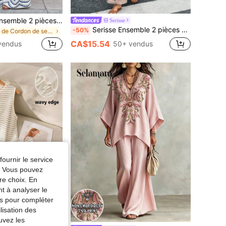
SHEIN Frenchy Ensemble 2 pièces femme pour vacances, top bandeau court imprimé plante et pantalon large
Serisse
Serisse Ensemble 2 pièces décontracté pour femmes, composé d'un gilet à rayures boutonnage simple et d'un pantalon
-50%
de Cordon de serrage Tenues deux pièces pour femme
CA$15.54
vendus
50+ vendus
fournir le service
e. Vous pouvez
re choix. En
nt à analyser le
tés pour compléter
lisation des
4% DE RÉDUCTION
uvez les