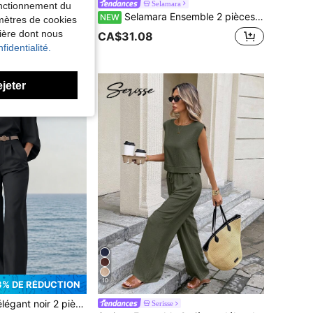
n, printemps-été, débardeur sans manches et short avec poches, rayures abricot et blanc avec bordure contrastée
Selamara
fonctionnement du
Selamara Ensemble 2 pièces style bohème de vacances rose faux rétro avec imprimé floral brodé, top col V doux à manches chauve-souris et pantalon large
NEW
amètres de cookies
de Accueil Ensembles assortis deux pièces
nière dont nous
+ vendus
CA$31.08
fidentialité.
ejeter
10
3% DE RÉDUCTION
 pantalon tailleur, convient pour le printemps/été, la fête des mères, le quotidien, les vacances, le bureau
Serisse