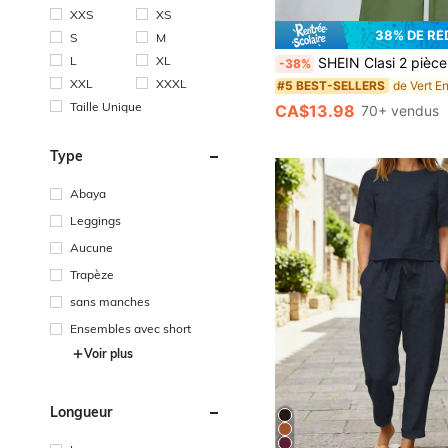
XXS
XS
38% DE R
S
M
L
XL
SHEIN Clasi 2 pièces Ensemble femme à motif de pois minimaliste et décont
-38%
XXL
XXXL
#5 BEST-SELLERS
Taille Unique
CA$13.98
70+ vendus
Type
Abaya
Leggings
Aucune
Trapèze
sans manches
Ensembles avec short
Voir plus
Longueur