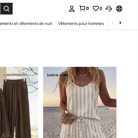
0
0
ouver. Press Enter to select.
ements et vêtements de nuit
Vêtements pour hommes
Enfants
Mai