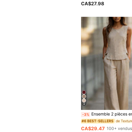
CA$27.98
4
Ensemble 2 pièces en lin pour femmes, débardeur col rond couleur unie et panta
-3%
#6 BEST-SELLERS
CA$29.47
100+ vendu