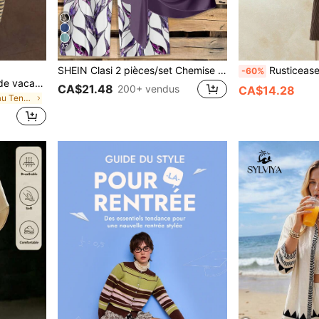
27
SHEIN Clasi 2 pièces/set Chemise femme décontractée avec nœud papillon violet et pantalon droit ample à imprimé géométrique, convient pour le début de l'automne, le printemps et l'été
Rusticease 2 pièces Ensemble tricoté décontracté
-60%
Ensemble de style de rue de vacances tricoté rayé jaune & bleu 2026, Top à bretelles spaghetti + Pantalon large, Tenue décontractée 2 pièces élégante d'été
CA$21.48
200+ vendus
CA$14.28
de nouveau Tenues deux pièces pour femmes
s