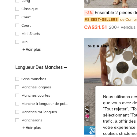
Long
7
Classique
Ensemble 2 pièces décontracté d'été pour femmes, convient pour les vacances décontractées et le port quotidien, tenue d'été, 
-3%
Court
#8 BEST-SELLERS
Court
CA$31.51
200+ vendus
Mini Shorts
Mini
Voir plus
Longueur Des Manches
Sans manches
Manches longues
Manches courtes
Nous utilisons des
que vous avez dem
Manche à longueur de poig
"Tout rejeter", "
net
Manches mi-longues
sélectionnant "To
Mancherons
22
trafic, à offrir d
votre expérience 
Voir plus
12% DE RÉ
cookies stricteme