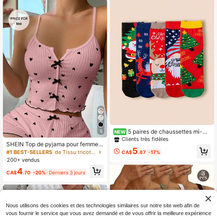
5 paires de chaussettes mi-mo
5
NEW
llet mignonnes de Noël pour femme
Clients très fidèles
SHEIN Top de pyjama pour femmes
s, motif Père Noël, renne et sapin de
5
avec imprimé cœur et décoration d
Noël, chaussettes décontractées pr
#1 BEST-SELLERS
de Tissu tricoté Hauts de nuit pour femmes
CA$
.87
-17%
e nœud
eppy pour étudiantes, convient pou
200+ vendus
r les cadeaux
4
CA$
.70
-20%
Derniers 3 jours
Nous utilisons des cookies et des technologies similaires sur notre site web afin de
vous fournir le service que vous avez demandé et de vous offrir la meilleure expérience