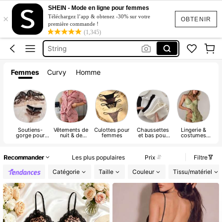
Pyjama Femme
SHEIN - Mode en ligne pour femmes
×
Lingerie Sexy Hot
Téléchargez l’app & obtenez -30% sur votre
OBTENIR
première commande !
Soutien Gorge Femme
(1,345)
String
Culotte Femme
Femmes
Curvy
Homme
Pyjama Femme
Soutiens-
Vêtements de
Culottes pour
Chaussettes
Lingerie &
A
gorge pour
nuit & de
femmes
et bas pour
costumes
femmes
détente pour
femmes
sexy pour
femmes
femmes
Recommander
Les plus populaires
Prix
Filtre
Catégorie
Taille
Couleur
Tissu/matériel