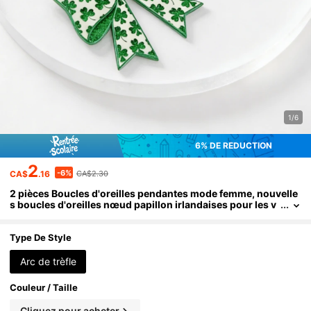
1/6
6% DE RÉDUCTION
2
-6%
CA$
.16
CA$2.30
2 pièces Boucles d'oreilles pendantes mode femme, nouvelle
s boucles d'oreilles nœud papillon irlandaises pour les v
acances, boucles d'oreilles imprimées trèfle acrylique po
ur la Saint-Patrick
Type De Style
Arc de trèfle
Couleur / Taille
Cliquez pour acheter