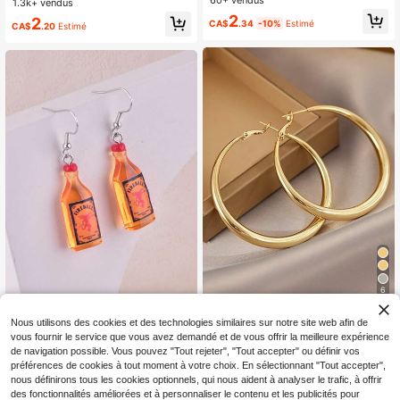
mprimé Yorkshire Terrier en acryliqu
60+ vendus
1.3k+ vendus
eau d'anniversaire
e 2D, nouveaux bijoux de mode pou
2
2
CA$
.34
-10%
Estimé
r femmes, impression à plat sans cri
CA$
.20
Estimé
staux incrustés, cadeau idéal pour a
nniversaire, fêtes et vacances
6
1 paire de boucles d'oreilles élégant
1 paire de boucles d'oreilles classiq
Nous utilisons des cookies et des technologies similaires sur notre site web afin de
es dorées simples de style Y2K, bou
#3 BEST-SELLERS
de Alliage de fer Boucles d'oreilles créoles pour
ues en forme de bouteille de vin 3D
100+ vendus
(100+)
vous fournir le service que vous avez demandé et de vous offrir la meilleure expérience
cles d'oreilles de luxe surdimension
pour femmes, décoration de bijoux
700+ vendus
2
nées avec un design élégant haut d
de navigation possible. Vous pouvez "Tout rejeter", "Tout accepter" ou définir vos
de fête
CA$
.40
2
e gamme
préférences de cookies à tout moment à votre choix. En sélectionnant "Tout accepter",
CA$
.10
nous définirons tous les cookies optionnels, qui nous aident à analyser le trafic, à offrir
des fonctionnalités améliorées et à personnaliser le contenu et les publicités pour