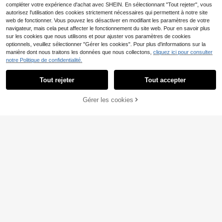
compléter votre expérience d'achat avec SHEIN. En sélectionnant "Tout rejeter", vous
autorisez l'utilisation des cookies strictement nécessaires qui permettent à notre site
web de fonctionner. Vous pouvez les désactiver en modifiant les paramètres de votre
navigateur, mais cela peut affecter le fonctionnement du site web. Pour en savoir plus
sur les cookies que nous utilisons et pour ajuster vos paramètres de cookies
optionnels, veuillez sélectionner "Gérer les cookies". Pour plus d'informations sur la
manière dont nous traitons les données que nous collectons,
cliquez ici pour consulter
notre Politique de confidentialité.
Tout rejeter
Tout accepter
Gérer les cookies
AJOUTER AU PANIER
6% DE RÉDUCTION !
11% DE RÉDUCTION
1 paire de boucles d'oreilles clous vi
3 paires/set de boucles d'oreilles cr
ntage à perles émaillées, boucles
#1 BEST-SELLERS
de Evil Eye Boucles d'oreilles pour femmes
éatives pour la Saint-Patrick avec
d'oreilles de niche rétro
2
100+ vendus
CA$
.24
-20%
chapeau vert, trèfle et verre à vin, c
2
onvient comme cadeau
CA$
.94
-11%