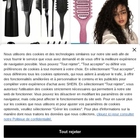
25% DE RÉDUCTION
Nous utilisons des cookies et des technologies similaires sur notre site web afin de
Brosse pour cheveux bouclés légèr
vous fournir le service que vous avez demandé et de vous offrir la meilleure expérience
e - Conception à évent d'air pour u
100+ vendus
de navigation possible. Vous pouvez "Tout rejeter", "Tout accepter" ou définir vos
10% DE RÉDUCTION
n séchage plus rapide et un style lis
1
préférences de cookies à tout moment à votre choix. En sélectionnant "Tout accepter",
CA$
.13
-25%
Derniers 2 jours
se, brosse définissante des boucles
Estimé
nous définirons tous les cookies optionnels, qui nous aident à analyser le trafic, à offrir
CHIGO
pour les types de cheveux ondulés,
des fonctionnalités améliorées et à personnaliser le contenu et les publicités pour
CHIGO Ensemble de peignes pour c
bouclés ou crépus. Aide à façonner
compléter votre expérience d'achat avec SHEIN. En sélectionnant "Tout rejeter", vous
heveux bouclés 12/3/1 pièce, ense
les boucles naturelles, réduit les fris
4
CA$
.50
-10%
mble de peignes pour cheveux bou
autorisez l'utilisation des cookies strictement nécessaires qui permettent à notre site
ottis et ajoute du volume sans tirer.
clés avec dents latérales pour peig
Poignée ergonomique antidérapant
web de fonctionner. Vous pouvez les désactiver en modifiant les paramètres de votre
ner, coiffer et créer des boucles. Co
e pour une prise en main confortabl
navigateur, mais cela peut affecter le fonctionnement du site web. Pour en savoir plus
nvient à tous les types de cheveux,
e, bristles durables et flexibles pour
sur les cookies que nous utilisons et pour ajuster vos paramètres de cookies
utilisation sèche et humide, unisex
un massage en douceur du cuir che
optionnels, veuillez sélectionner "Gérer les cookies". Pour plus d'informations sur la
e, cadeau de rentrée scolaire, acce
velu.
manière dont nous traitons les données que nous collectons,
cliquez ici pour consulter
ssoire de salle de bain, fête des mèr
notre Politique de confidentialité.
es, retour sur le campus, essentiel d
e dortoir universitaire, mariage, ess
entiel de voyage, accessoire de sall
Tout rejeter
e de bain