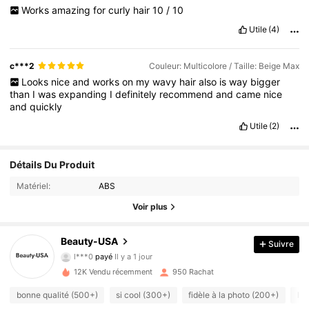
Works
amazing
for
curly
hair
10
/
10
Utile
(4)
c***2
Couleur: Multicolore / Taille: Beige Max
Looks
nice
and
works
on
my
wavy
hair
also
is
way
bigger
than
I
was
expanding
I
definitely
recommend
and
came
nice
and
quickly
Utile
(2)
Détails Du Produit
Matériel:
ABS
Voir plus
189 Suiveurs
4.84
Beauty-USA
Suivre
l***0
payé
Il y a 1 jour
i***a
a suivi
Il y a 12 heures
189 Suiveurs
4.84
12K Vendu récemment
950 Rachat
bonne qualité (500+)
si cool (300+)
fidèle à la photo (200+)
l'
189 Suiveurs
4.84