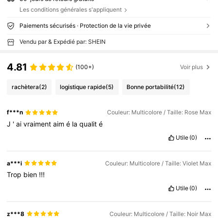
Les conditions générales s'appliquent
Paiements sécurisés · Protection de la vie privée
Vendu par & Expédié par: SHEIN
4.81
(100+)
Voir plus
rachètera
(2)
logistique rapide
(5)
Bonne portabilité
(12)
f***n
Couleur: Multicolore / Taille: Rose Max
J
'
ai
vraiment
aim
é
la
qualit
é
Utile
(0)
a***i
Couleur: Multicolore / Taille: Violet Max
Trop
bien
!!!
Utile
(0)
z***8
Couleur: Multicolore / Taille: Noir Max