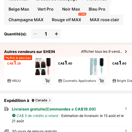
Beige Max
Vert Pro
Noir Max
Bleu Pro
2 left
Champagne MAX
Rouge vif MAX
MAX rose clair
Quantité(s):
Autres vendeurs sur SHEIN
Afficher tous les 9 vendeurs
Prix le plus bas
1
1
1
CA$
.28
CA$
.40
CA$
.60
HRUU
Cosmetic Applicators
Bright D
Expédition à
Canada
Livraison gratuite(Commandes ≥ CA$19.00)
CA$ 5 de crédits si retard
Estimation de livraison:
le 15 août et le
21 août
30-jours de retours gratuits