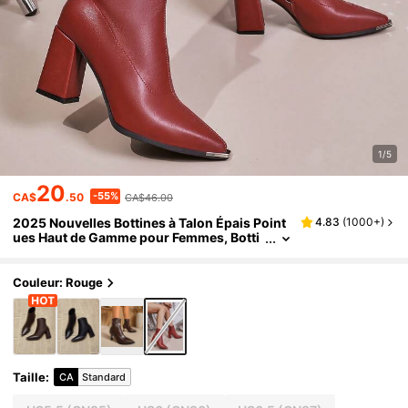
1/5
20
-55%
CA$
.50
CA$46.00
2025 Nouvelles Bottines à Talon Épais Point
4.83
(
1000+
)
ues Haut de Gamme pour Femmes, Botti
nes Chics Slim à la Française, Talons Ro
uges
Couleur: Rouge
Taille
:
CA
Standard