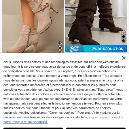
7% DE RÉDUCTION
15
Serenstar
Nouvelles bottes hautes à tube fron
Nous utilisons des cookies et des technologies similaires sur notre site web afin de
Bottines femme style européen & a
cé coupe slim pour femmes, nouvell
vous fournir le service que vous avez demandé et de vous offrir la meilleure expérience
50
méricain automne/hiver, nouvelles,
#2 BEST-SELLERS
de Chaussons Bottes à la mode pour femmes
CA$
.69
-7%
es bottes montantes à bout pointu e
de navigation possible. Vous pouvez "Tout rejeter", "Tout accepter" ou définir vos
avec fermeture éclair latérale, talon
t talon épais pour l'automne/hiver 2
39
s épais hauts et bout rond, mode
préférences de cookies à tout moment à votre choix. En sélectionnant "Tout accepter",
CA$
.89
-2%
026, bottes de mode décontractée
nous définirons tous les cookies optionnels, qui nous aident à analyser le trafic, à offrir
pour l'extérieur
des fonctionnalités améliorées et à personnaliser le contenu et les publicités pour
compléter votre expérience d'achat avec SHEIN. En sélectionnant "Tout rejeter", vous
Afficher les articles similaires en stock
Voir tout
autorisez l'utilisation des cookies strictement nécessaires qui permettent à notre site
web de fonctionner. Vous pouvez les désactiver en modifiant les paramètres de votre
navigateur, mais cela peut affecter le fonctionnement du site web. Pour en savoir plus
sur les cookies que nous utilisons et pour ajuster vos paramètres de cookies
optionnels, veuillez sélectionner "Gérer les cookies". Pour plus d'informations sur la
manière dont nous traitons les données que nous collectons,
cliquez ici pour consulter
notre Politique de confidentialité.