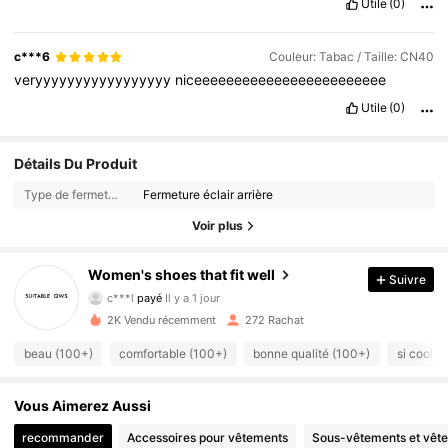
Utile
(0)
c***6
Couleur: Tabac / Taille: CN40
veryyyyyyyyyyyyyyyyy
niceeeeeeeeeeeeeeeeeeeeeeee
Utile
(0)
Détails Du Produit
Type de fermeture:
Fermeture éclair arrière
Voir plus
Women's shoes that fit well
Suivre
372 Suiveurs
4.88
c***l
payé
Il y a 1 jour
n***h
a suivi
Il y a 1 jour
2K Vendu récemment
272 Rachat
372 Suiveurs
4.88
beau (100+)
comfortable (100+)
bonne qualité (100+)
si cool (
372 Suiveurs
Vous Aimerez Aussi
4.88
recommander
Accessoires pour vêtements
Sous-vêtements et vêt