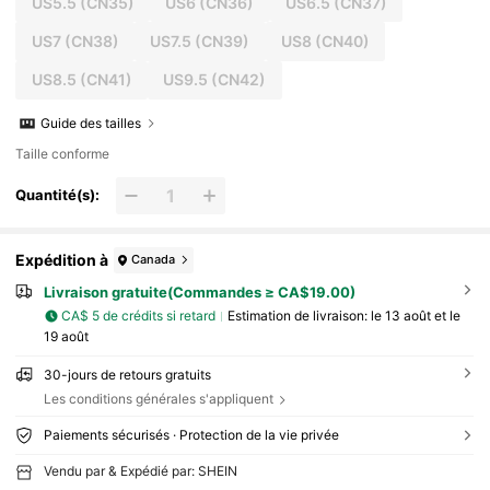
US5.5
(CN35)
US6
(CN36)
US6.5
(CN37)
US7
(CN38)
US7.5
(CN39)
US8
(CN40)
US8.5
(CN41)
US9.5
(CN42)
Guide des tailles
Taille conforme
Quantité(s):
Expédition à
Canada
Livraison gratuite(Commandes ≥ CA$19.00)
CA$ 5 de crédits si retard
Estimation de livraison:
le 13 août et le
19 août
30-jours de retours gratuits
Les conditions générales s'appliquent
Paiements sécurisés · Protection de la vie privée
Vendu par & Expédié par: SHEIN