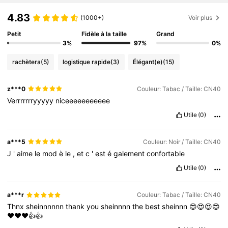
4.83
(1000+)
Voir plus
Petit
Fidèle à la taille
Grand
3%
97%
0%
rachètera
(5)
logistique rapide
(3)
Élégant(e)
(15)
z***0
Couleur: Tabac / Taille: CN40
Verrrrrrryyyyy
niceeeeeeeeeee
Utile
(0)
a***5
Couleur: Noir / Taille: CN40
J
'
aime
le
mod
è
le
,
et
c
'
est
é
galement
confortable
Utile
(0)
a***r
Couleur: Tabac / Taille: CN40
Thnx
sheinnnnnn
thank
you
sheinnnn
the
best
sheinnn
😍😍😍😍
❤️❤️❤️👍👍