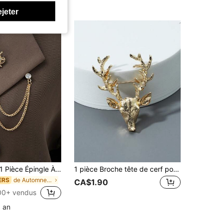
ejeter
 Pièce Épingle À Revers De Mode Avec Tassel En Chaîne En Métal Accessoire De Costume Rond Personnalisé Pour Hommes
1 pièce Broche tête de cerf pour hommes, accessoire de mode casual pour tous les jours
de Automne vintage Broche pour homme
ERS
CA$1.90
00+ vendus
1 an