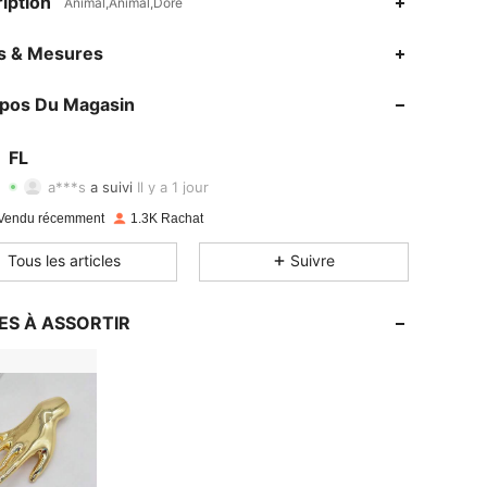
iption
Animal,Animal,Doré
es & Mesures
4.90
14
309
opos Du Magasin
4.90
14
309
4.90
14
309
FL
a***s
a suivi
Il y a 1 jour
4.90
14
309
Vendu récemment
1.3K Rachat
4.90
14
309
Tous les articles
Suivre
4.90
14
309
ES À ASSORTIR
4.90
14
309
4.90
14
309
4.90
14
309