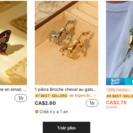
de sucre, fleurs et papillon, accessoire idéal pour Halloween et le Jour des Morts
1 pièce Broche cheval au galop esprit minimaliste rétro, accessoire décoratif pour vêtements en alliage, épingle de revers cheval 3D
1
-11%
Derniers 3 jours
de Argent Broches pour hommes
#7 BEST-SELLERS
#9 BEST-SELL
CA$2.76
CA$2.60
Estimé
Créé il y a 1 an
Voir plus