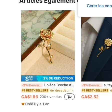
Articles Également Consultés
Gérer les coo
2% DE RÉDUCTION
1 pièce Broche décorative de forme florale minimaliste, convenant pour le port quotidien des hommes, épingle de revers fleur de rose
suteyi Broche Rose en A
-2%
Derniers 3 jours
-3%
Derniers 3 jours
de Idées de tenues de Tea Party Broches pour homme
#1 BEST-SELLERS
#1 BEST-SELLERS
CA$1.96
CA$2.52
200+ vendus
Créé il y a 1 an