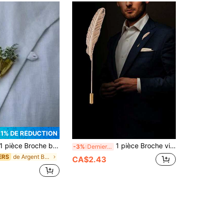
11% DE RÉDUCTION
 pièce Broche bouquet floral unique, broche vase à fleurs, accessoire de bijouterie pour fête/banquet
1 pièce Broche vintage en alliage de ton or/argent en forme de plume et de feuille pour homme. Épingle de revers, épingle de col, épingle de lettre, épingle de fleur de poitrine pour vêtements, sac, sac à dos scolaire Kpop, fournitures pour enseignants, accessoires de bureau mignons, chemises, vestes, bijoux, accessoires d'automne-hiver, convient aux adolescents, jeunes, hommes, décontracté, extérieur, athlétique, vacances, cadeaux de remise des diplômes, anniversaire, vêtements quotidiens, cadeaux amusants pour enseignants, accessoires de costume, cadeaux de Noël pour hommes, épingles de sac
-3%
Derniers 3 jours
de Argent Broches pour hommes
ERS
CA$2.43