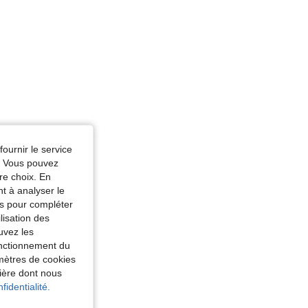
fournir le service
e. Vous pouvez
re choix. En
nt à analyser le
tés pour compléter
lisation des
uvez les
fonctionnement du
amètres de cookies
nière dont nous
fidentialité.