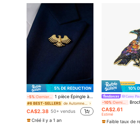
5% DE RÉDUCTION
10% 
1 pièce Épingle à cravate en acier inoxydable Aigle & Colombe de la Paix pour élite d'affaires, Broche Colombe de la Paix, Broche Badge Symbole de Pouvoir Vintage, Broche Dorée, Broche pour Marié, Accessoire de Mode Formel pour Homme, Cadeau pour la Fête des Pères, Cadeau de Mariage
Cutey Pin
-5%
Derniers 3 jours
Broche en émail de corbeau, broche déco
-10%
Derniers 3 jours
de Automne vintage Broche pour homme
#6 BEST-SELLERS
CA$2.61
CA$2.38
50+ vendus
Estimé
Créé il y a 1 an
Faible taux de r