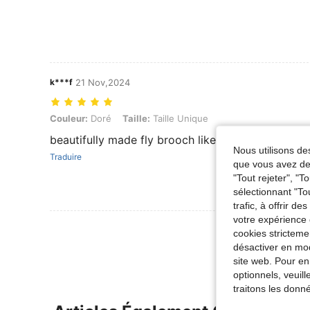
k***f
21 Nov,2024
Couleur: Doré, Taille: Taille Unique
Couleur:
Doré
Taille:
Taille Unique
beautifully made fly brooch like real. same as the
Nous utilisons des
Traduire
que vous avez dem
"Tout rejeter", "
sélectionnant "To
trafic, à offrir d
votre expérience 
Voir Plus D
cookies stricteme
désactiver en mod
site web. Pour en
optionnels, veuil
traitons les donn