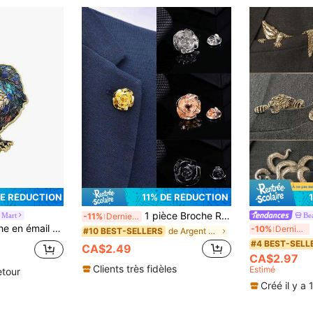
DE RÉDUCTION
11% DE RÉDUCTION
1 pièce Broche Rose Premium Élégante, Accessoire de Décoration de Revers de Mode pour Homme, Convient pour le Port Quotidien
 Mart
-11%
Derniers 3 jours
rative de dinosaure à la mode, badge, épingle de revers, accessoire de sac, bijou, cadeau
Br
-10%
Derniers 3 jours
de Argent Broches pour hommes
#10 BEST-SELLERS
#4 BEST-SELL
CA$2.49
CA$2.97
Clients très fidèles
Estimé
etour
Créé il y a 