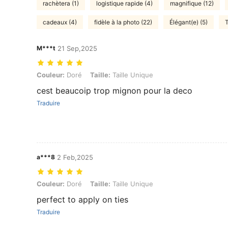
rachètera (1)
logistique rapide (4)
magnifique (12)
cadeaux (4)
fidèle à la photo (22)
Élégant(e) (5)
T
M***t
21 Sep,2025
Couleur: Doré, Taille: Taille Unique
Couleur:
Doré
Taille:
Taille Unique
cest beaucoip trop mignon pour la deco
Traduire
a***8
2 Feb,2025
Couleur: Doré, Taille: Taille Unique
Couleur:
Doré
Taille:
Taille Unique
perfect to apply on ties
Traduire