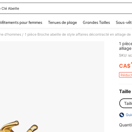
 Clé Abeille
and down arrow keys to navigate search Dernière recherche and Rechercher et Tr
Vêtements pour femmes
Tenues de plage
Grandes Tailles
Sous-vêt
he d'hommes
/
1 pièc
alliag
épingl
SKU: s
scolai
chemis
CA$
PR
convie
extéri
Réduct
diplôm
amusan
Taille
Tail
Gui
Quanti