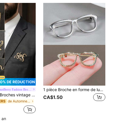
10% DE RÉDUCTION
1 pièce Broche en forme de lunettes ajourées, épingle de col personnalisée, accessoire de costume haut de gamme, épingle à boucle antidérapante pour vêtements, sac, accessoires scolaires et de bureau, chemises, vestes, bijoux, accessoires d'automne-hiver, convient aux adolescents, jeunes, hommes, tenue décontractée, extérieur, athlétique, vacances, cadeaux de remise de diplômes, anniversaire, épingle de vêtement amusante pour usage quotidien, cadeaux pour enseignants, accessoires d'Halloween, accessoires de costume de la Fête des enseignants, breloques de sac, cadeaux pour hommes, épingles de sac, Noël
BeautBerry Fashion Brooch
oches vintage en métal Crocodile, Poulpe, Tigre - Épingles animales pour homme Accessoires de bijoux décontractés pour fête / Cadeaux pour amis Badges décoration
CA$1.50
de Automne vintage Broche pour homme
ERS
1 an