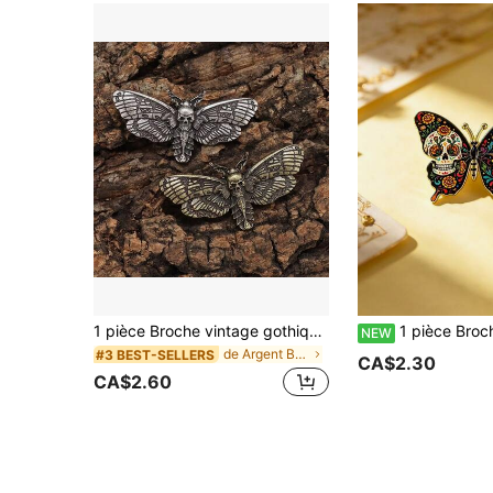
1 pièce Broche vintage gothique crâne et papillon, convient comme accessoire de mode pour hommes bikers punk rock
1 pièce Broche en émail, décoration style folklorique mexicain rétro avec motif de crâne 
NEW
de Argent Broches pour hommes
#3 BEST-SELLERS
CA$2.30
CA$2.60