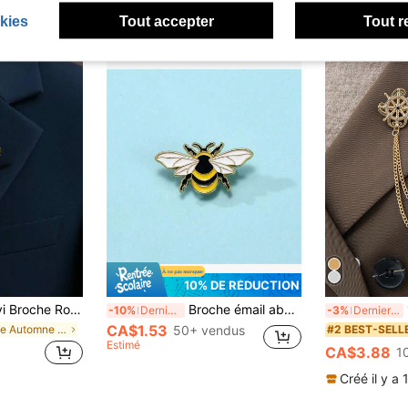
kies
Tout accepter
Tout r
10% DE RÉDUCTION
cier Inoxydable : Accessoire Floral Élégant pour Revers
Broche émail abeille de dessin animé, broche décorative personnalisée, épinglette, broche de sac, bijou cadeau broche
1
-10%
Derniers 3 jours
-3%
Derniers 3 jours
CA$1.53
de Automne élégant Broche pour homme
50+ vendus
#2 BEST-SELL
Estimé
CA$3.88
1
Créé il y a 