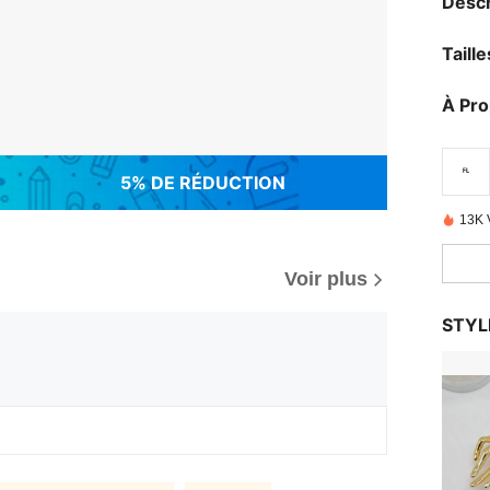
Descr
Taill
À Pr
5% DE RÉDUCTION
13K 
Voir plus
STYL