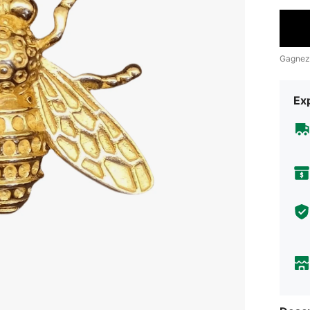
Gagnez
Exp