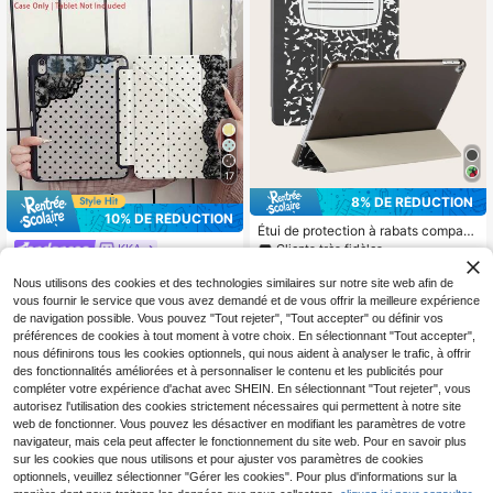
(10e génération), Galaxy Tab S6 Lit
e 10.4", Kindle Paperwhite (12e gén
ération, 2024), Kindle (11e générati
on, 2022), Kindle Colorsoft Signatur
e Edition, offre une protection douc
e contre les chocs, prend en charge
le support intelligent/réveil/veille au
tomatique, cadeau d'anniversaire
17
8% DE RÉDUCTION
10% DE RÉDUCTION
Étui de protection à rabats compati
ble avec iPad Mini 1/2/3/4/5/6/Mini
Clients très fidèles
KKA
7,9.7/10.2/10.5,iPad Air4/Air5,iPad 1
6
Étui pour tablette style Y2K avec bo
CA$
.81
-8%
0e/10.9,iPad Pro 11 pouces, iPad Ai
Nous utilisons des cookies et des technologies similaires sur notre site web afin de
rdure en dentelle et pois noirs, avec
Clients très fidèles
r 11 pouces (M3) 2025, iPad 11 pou
fente pour crayon, prend en charge
vous fournir le service que vous avez demandé et de vous offrir la meilleure expérience
16
ces 11e génération 2025, en coque
CA$
.20
-10%
le réveil/veille automatique, support
de navigation possible. Vous pouvez "Tout rejeter", "Tout accepter" ou définir vos
rigide en plastique PC, sans porte-c
multi-angles, compatible avec iPad
préférences de cookies à tout moment à votre choix. En sélectionnant "Tout accepter",
rayon
Pro 11", Air 11"/13" M3, 11" A16, 10.
nous définirons tous les cookies optionnels, qui nous aident à analyser le trafic, à offrir
9" 10e génération, 9.7"/10.2", Galax
des fonctionnalités améliorées et à personnaliser le contenu et les publicités pour
y S9/S7/S10+, Galaxy Tab S6 Lite 1
compléter votre expérience d'achat avec SHEIN. En sélectionnant "Tout rejeter", vous
0.1"
autorisez l'utilisation des cookies strictement nécessaires qui permettent à notre site
web de fonctionner. Vous pouvez les désactiver en modifiant les paramètres de votre
navigateur, mais cela peut affecter le fonctionnement du site web. Pour en savoir plus
sur les cookies que nous utilisons et pour ajuster vos paramètres de cookies
optionnels, veuillez sélectionner "Gérer les cookies". Pour plus d'informations sur la