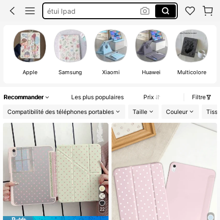
étui Ipad
Coque Tablette Samsung
Ipad Case
Apple
Samsung
Xiaomi
Huawei
Multicolore
Recommander
Les plus populaires
Prix
Filtre
Compatibilité des téléphones portables
Taille
Couleur
Tiss
22