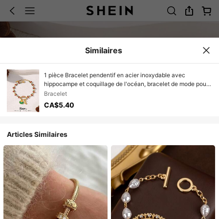
Similaires
1 pièce Bracelet pendentif en acier inoxydable avec
hippocampe et coquillage de l'océan, bracelet de mode pour
femmes avec chaîne en émail et cerise, bijoux
Bracelet
CA$5.40
Articles Similaires