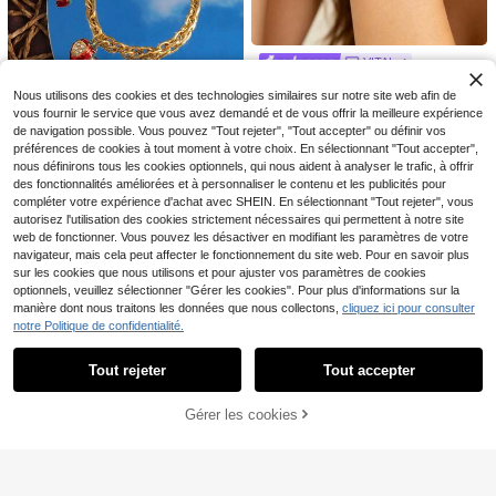
15
Économiser CA$0.20
VITAL
VceTd 1 pièce Bracelet pende
4 pièces Ensemble de bracelets de
NEW
Nous utilisons des cookies et des technologies similaires sur notre site web afin de
ntif en acier inoxydable de style mi
bras pour femmes, bracelets de bra
#2 BEST-SELLERS
de Punk Bracelets pour femmes
Clients très fidèles
vous fournir le service que vous avez demandé et de vous offrir la meilleure expérience
gnon et à la mode pour femmes ave
s spiralés réglables minimalistes
1.5k+ vendus
2
c design de pendentif floral, convie
de navigation possible. Vous pouvez "Tout rejeter", "Tout accepter" ou définir vos
CA$
.11
-38%
Dernier jour
6% DE RÉDUCTION
7
nt pour le port quotidien des femme
préférences de cookies à tout moment à votre choix. En sélectionnant "Tout accepter",
CA$
.00
-3%
s, les vacances, les voyages, les fê
nous définirons tous les cookies optionnels, qui nous aident à analyser le trafic, à offrir
YWHXD
tes de vacances, les événements e
des fonctionnalités améliorées et à personnaliser le contenu et les publicités pour
n soirée ou comme cadeau de vaca
1 pièce Bracelet en acier inoxydabl
compléter votre expérience d'achat avec SHEIN. En sélectionnant "Tout rejeter", vous
nces pour les femmes
e de style bohème, femmes, avec p
Clients très fidèles
autorisez l'utilisation des cookies strictement nécessaires qui permettent à notre site
lusieurs breloques fraise, bijou de b
5
web de fonctionner. Vous pouvez les désactiver en modifiant les paramètres de votre
racelet, cadeau de fête, bracelet ch
CA$
.64
-6%
Estimé
aîne, convient pour le port quotidie
navigateur, mais cela peut affecter le fonctionnement du site web. Pour en savoir plus
n des femmes
sur les cookies que nous utilisons et pour ajuster vos paramètres de cookies
optionnels, veuillez sélectionner "Gérer les cookies". Pour plus d'informations sur la
manière dont nous traitons les données que nous collectons,
cliquez ici pour consulter
notre Politique de confidentialité.
Afficher les articles similaires en stock
Voir tout
Tout rejeter
Tout accepter
Désolés, ce produit est épuisé.
Bracelet mignon pour femme en aci
Gérer les cookies
EN RUPTURE DE STOCK
er inoxydable 304, adapté aux occ
Seulement 8 restant
asions décontractées et formelles,
3
parfait pour les fêtes, les rassemble
CA$
.43
-41%
ments et les cadeaux, accessoire r
espectueux de la peau