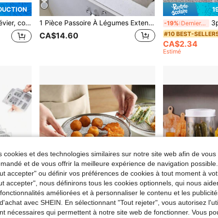
DUCTION
1
ntaires de cuisine avec ventouse
1 Pièce Passoire À Légumes Extensible Et Réglable Pour La Maison, Panier Plastique Rectangulaire, Évier De Cuisine, Bol Et Porte-fruits, Panier Filtre D'évier
3pcs/1 pièce 
-19%
Derniers 2 jours
#10 BEST-SELLER
CA$14.60
CA$2.34
Estimé
 cookies et des technologies similaires sur notre site web afin de vous 
andé et de vous offrir la meilleure expérience de navigation possibl
Tout accepter" ou définir vos préférences de cookies à tout moment à vot
ut accepter", nous définirons tous les cookies optionnels, qui nous aide
es fonctionnalités améliorées et à personnaliser le contenu et les publici
d'achat avec SHEIN. En sélectionnant "Tout rejeter", vous autorisez l'uti
nt nécessaires qui permettent à notre site web de fonctionner. Vous po
4% DE RÉDUCTION
4