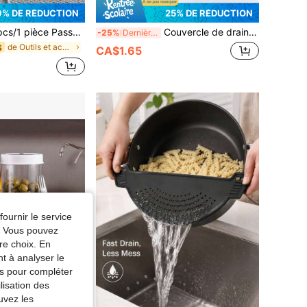
9% DE RÉDUCTION
25% DE RÉDUCTION
Passoire à thé en maille fine en acier inoxydable avec poignée - Tamis à poudre de matcha japonais
Couvercle de drain carré en silicone avec ventouse, empêche les cheveux de boucher pour la salle de bain, la douche et l'évier de cuisine. Convient pour la salle de bain, la cuisine, excellent cadeau pour la Saint-Valentin, le Ramadan, la décoration de la salle de bain à la maison, l'automne, la rentrée scolaire
-25%
Dernières 11 heures
de Outils et accessoires pour filtres de cuisine
S
CA$1.65
fournir le service
e. Vous pouvez
re choix. En
nt à analyser le
tés pour compléter
lisation des
uvez les
2% DE RÉDUCTION