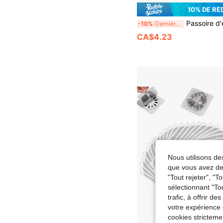
10% DE RÉ
Passoire d'évier, collecteur de déchets alime
-10%
Dernières 11 heures
CA$4.23
Nous utilisons des
que vous avez dem
"Tout rejeter", "
sélectionnant "To
trafic, à offrir d
votre expérience 
cookies stricteme