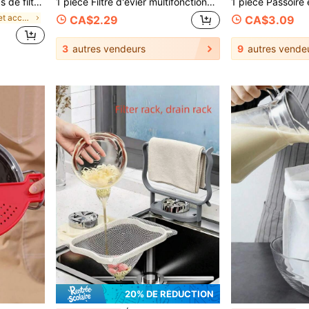
drains de sol | Filtre et passoire en maille d'angle réutilisable et robuste
1 pièce Filtre d'évier multifonctionnel en acier inoxydable, anti-colmatage et anti-rouille, facile à installer dans la cuisine et la salle de bain. Décoration de maison, décoration d'automne, retour à l'école
de Outils et accessoires pour filtres de cuisine
CA$2.29
CA$3.09
3
autres vendeurs
9
autres vende
20% DE RÉDUCTION