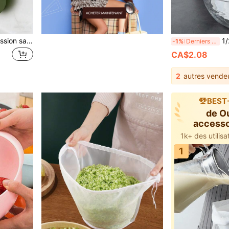
1 Panier de drainage à pression sans les mains, filtre à déchets alimentaires, panier de drainage suspendu pour évier de cuisine, panier de drainage à pression à un bouton, étagère pour plantes de cuisine, panier de drainage pour robinet, panier de drainage autoportant, panier de rangement de cuisine
1/2 pièces Sacs-filtr
-1%
Derniers 2 jours
CA$2.08
2
autres vende
BEST
de Ou
accesso
filtres 
1