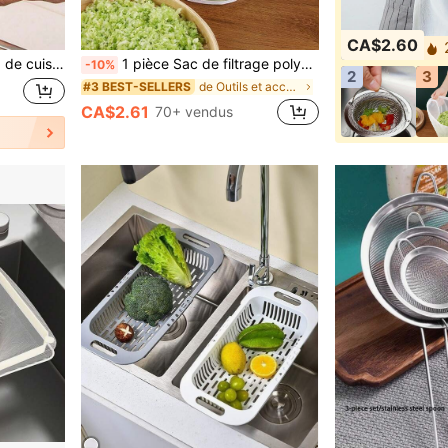
CA$2.60
2
n plastique, passoire de voyage, panier de lavage du riz pour la maison, ustensiles de lavage du riz, nettoyage des légumes, panier d'égouttage, égouttoir
1 pièce Sac de filtrage polyvalent à grande ouverture, sac de filtre réutilisable en maille fine durable pour la cuisine, le café, le jus, le lait de soja, la filtration du vin, conception anti-déversement, indispensable de cuisine pour les amateurs de café et de jus, sac de filtre à boisson réutilisable
-10%
2
3
de Outils et accessoires pour filtres de cuisine
#3 BEST-SELLERS
CA$2.61
70+ vendus