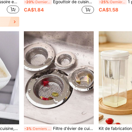
1 pièce Passoire à clip, passoire en plastique, entonnoir pour casserole, filtre alimentaire en forme de croissant, tamis de drainage, résistant à la chaleur pour pâtes, légumes, fruits, ustensiles de cuisine, passoire pour évier de cuisine, convient à toutes les casseroles et bols, cuisine, rentrée scolaire, Noël
Égouttoir de cuisine à ventouse, égouttoir pliable sans perçage, support de filet de filtration pour évier de cuisine, égouttoir de filtration des déchets de cuisine, filet de filtration des résidus, égouttoir de filtration ménager, filet d'évacuation, égouttoir de filtration des résidus de légumes pour évier, égouttoir pour résidus alimentaires de l'évier, sac filet de filtration des résidus alimentaires avec ventouse, panier filtre pour évier, filtre à déchets, serviette, support de rangement pour fournitures de nettoyage de cuisine, solution de drainage de cuisine gain de place
1 pièce Sac de filtration en nylon 
-20%
Derniers 2 jours
-25%
Dernières 11 heures
CA$1.84
CA$1.58
ol à fruits pour la maison, design perforé, drainage efficace, cuisine durable
Filtre d'évier de cuisine et bouchon, passoire d'évier, anti-bouchon d'évier, bouchon d'évier rond creux, bouchon de broyeur à déchets, passoire universelle anti-bouchage pour évier de cuisine, cadeau de la fête des mères
-3%
Derniers 2 jours