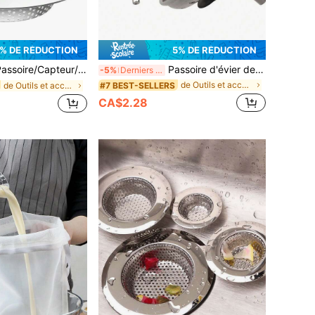
% DE RÉDUCTION
5% DE RÉDUCTION
ge/Écran pour évier de cuisine, en acier inoxydable, compatible lave-vaisselle
Passoire d'évier de cuisine en acier inoxydable et bouchon de vidange - Bouchon de vidange poli avec attrape-cheveux, convient pour la protection des drains de salle de bain et de cuisine, consommable flexible (fabriqué en acier inoxydable léger ; ne pas appliquer de force excessive) Fournitures de cuisine
-5%
Derniers 2 jours
de Outils et accessoires pour filtres de cuisine
#7 BEST-SELLERS
de Outils et accessoires pour filtres de cuisine
CA$2.28