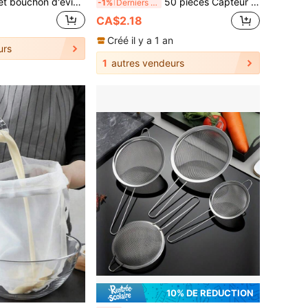
1 pièce Passoire et bouchon d'évier de cuisine en acier inoxydable. Passoire et bouchon d'évier de cuisine. Filtre d'évier - Diamètre total 11 cm/4,3 po, Diamètre de la grille filtrante 7 cm/2,7 po, Hauteur 2 cm/0,8 po
50 pièces Capteur de cheveux pour douche et baignoire - Facile à utiliser, autocollants de filtre de drain, couvre-drains jetables pour douche, évier et buanderie, faciles à coller, couvre-drains anti-bouchons de cheveux, filtres de drain jetables, bouchons capteurs de cheveux pour salle de bain, couvre-drains, filtres d'évier de cuisine, collecteur de cheveux de douche jetable, autocollants de filtre de drain de sol, capteurs de cheveux de baignoire de salle de bain, accessoires de salle de bain
-1%
Derniers 2 jours
CA$2.18
Créé il y a 1 an
urs
1
autres vendeurs
10% DE RÉDUCTION