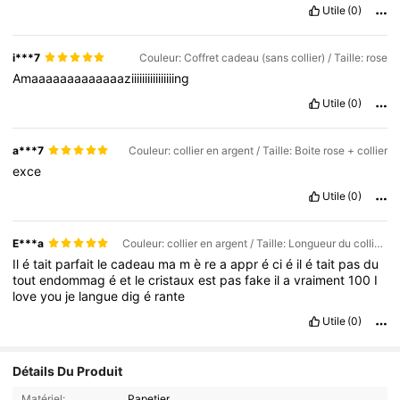
Utile
(0)
i***7
Couleur: Coffret cadeau (sans collier) / Taille: rose
Amaaaaaaaaaaaaaziiiiiiiiiiiiiiiing
Utile
(0)
a***7
Couleur: collier en argent / Taille: Boite rose + collier
exce
Utile
(0)
E***a
Couleur: collier en argent / Taille: Longueur du collier 45cm
Il
é
tait
parfait
le
cadeau
ma
m
è
re
a
appr
é
ci
é
il
é
tait
pas
du
tout
endommag
é
et
le
cristaux
est
pas
fake
il
a
vraiment
100
I
love
you
je
langue
dig
é
rante
Utile
(0)
Détails Du Produit
Matériel:
Papetier