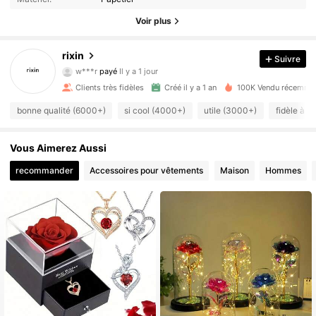
Voir plus
5.8K Suiveurs
rixin
4.91
Suivre
w***r
payé
Il y a 1 jour
i***1
a suivi
Il y a 2 heures
Clients très fidèles
Créé il y a 1 an
100K Vendu récemme
5.8K Suiveurs
4.91
bonne qualité (6000+)
si cool (4000+)
utile (3000+)
fidèle à l
5.8K Suiveurs
4.91
Vous Aimerez Aussi
recommander
Accessoires pour vêtements
Maison
Hommes
5.8K Suiveurs
4.91
5.8K Suiveurs
4.91
5.8K Suiveurs
4.91