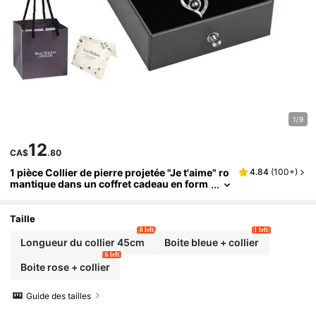
1/9
12
CA$
.80
1 pièce Collier de pierre projetée "Je t'aime" ro
4.84
(
100+
)
mantique dans un coffret cadeau en form
e de fleur de rose avec une fleur préservé
e. Coffret cadeau unique pour le pendentif du
collier dans un coffret cadeau en forme de tiro
Taille
ir avec projection "Je t'aime" en 100 langues.
8 left
1 left
Convient comme cadeau de fête
Longueur du collier 45cm
Boite bleue + collier
6 left
Boite rose + collier
Guide des tailles