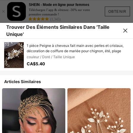
SHEIN - Mode en ligne pour femmes
×
Téléchargez l’app & obtenez -30% sur votre
OBTENIR
première commande !
(1,345)
Trouver Des Éléments Similaires Dans 'Taille
Unique'
1 pièce Peigne à cheveux fait main avec perles et cristaux,
décoration de coiffure de mariée pour chignon, été, plage
couleur / Doré / Taille Unique
CA$5.40
Articles Similaires