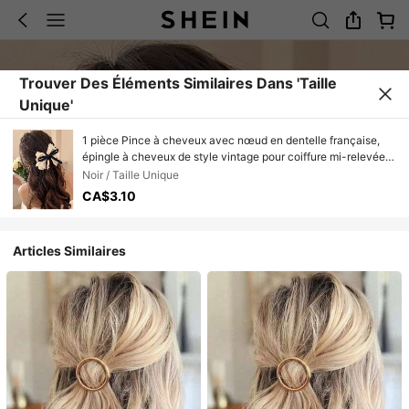
Trouver Des Éléments Similaires Dans 'Taille
Unique'
1 pièce Pince à cheveux avec nœud en dentelle française,
épingle à cheveux de style vintage pour coiffure mi-relevée,
accessoire capillaire polyvalent pour femmes, été, vacances,
Noir / Taille Unique
voyage, accessoires de tête, pinces à cheveux
CA$3.10
Articles Similaires