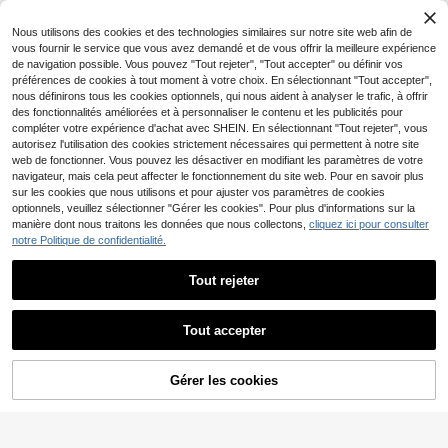
1 pièce Collier ras-du-cou en dente
11
lle ondulée, accessoire de bijoux él
CA$
.74
Nous utilisons des cookies et des technologies similaires sur notre site web afin de
7% DE RÉDUCTION
égant pour femmes, mariage, fête, c
-5%
Derniers 2 jours
vous fournir le service que vous avez demandé et de vous offrir la meilleure expérience
adeau pour l'amoureux(se)
KKT
de navigation possible. Vous pouvez "Tout rejeter", "Tout accepter" ou définir vos
préférences de cookies à tout moment à votre choix. En sélectionnant "Tout accepter",
1 pièce Collier en acier inoxydable
décoré de cœur, convient pour asso
nous définirons tous les cookies optionnels, qui nous aident à analyser le trafic, à offrir
Clients très fidèles
rtir les tenues quotidiennes des fem
des fonctionnalités améliorées et à personnaliser le contenu et les publicités pour
80+ vendus
mes et comme cadeau pour la Saint
compléter votre expérience d'achat avec SHEIN. En sélectionnant "Tout rejeter", vous
4
-Valentin
CA$
.65
-7%
Estimé
autorisez l'utilisation des cookies strictement nécessaires qui permettent à notre site
web de fonctionner. Vous pouvez les désactiver en modifiant les paramètres de votre
navigateur, mais cela peut affecter le fonctionnement du site web. Pour en savoir plus
sur les cookies que nous utilisons et pour ajuster vos paramètres de cookies
optionnels, veuillez sélectionner "Gérer les cookies". Pour plus d'informations sur la
manière dont nous traitons les données que nous collectons,
cliquez ici pour consulter
notre Politique de confidentialité.
Tout rejeter
Tout accepter
10% DE RÉDUCTION
Mo Pin
Gérer les cookies
AJOUTER AU PANIER
1 pièce Collier pendentif fleur de lys
plaqué or avec zircone cubique, frai
Clients très fidèles
s et doux, mode rétro luxueuse et po
3
lyvalente, convient pour le style Ins,
CA$
.15
-10%
Économiser CA$0.18
la rue, le quotidien, les déplacement