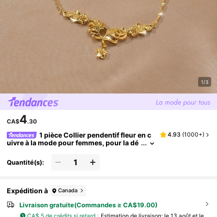
1/3
4
CA$
.30
1 pièce Collier pendentif fleur en c
4.93
(
1000+
)
uivre à la mode pour femmes, pour la dé
coration quotidienne, St Valentin
Quantité(s):
Expédition à
Canada
Livraison gratuite(Commandes ≥ CA$19.00)
CA$ 5 de crédits si retard
Estimation de livraison:
le 13 août et le