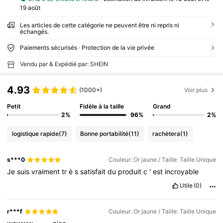
19 août
Les articles de cette catégorie ne peuvent être ni repris ni
échangés.
Paiements sécurisés · Protection de la vie privée
Vendu par & Expédié par: SHEIN
4.93
(1000+)
Voir plus
Petit
Fidèle à la taille
Grand
2%
96%
2%
logistique rapide
(7)
Bonne portabilité
(11)
rachètera
(1)
s***0
Couleur: Or jaune / Taille: Taille Unique
Je
suis
vraiment
tr
è
s
satisfait
du
produit
c
'
est
incroyable
Utile
(0)
r***f
Couleur: Or jaune / Taille: Taille Unique