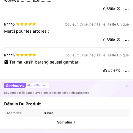
wowww
........
nice
..........
Utile
(0)
k***o
Couleur: Or jaune / Taille: Taille Unique
Merci
pour
les
artciles
;
Utile
(0)
k***h
Couleur: Or jaune / Taille: Taille Unique
Terima
kasih
barang
seusai
gambar
Utile
(1)
#LookGlamour
Rayonnez d'élégance avec des looks de soirée éblouissants
Détails Du Produit
Matériel:
Cuivre
Voir plus