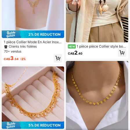
2% DE RÉDUCTION
1 pièce Collier Mode En Acier Inoxy
dable À Pendentif Papillon Pour Fe
1 pièce pièce Collier style boh
Clients très fidèles
NEW
mme Pour Décoration Quotidienne
ème de plage avec étoile de mer, pe
70+ vendus
2
CA$
.40
ndentif en corde de cuir de vache r
3
églable
CA$
.34
-2%
5% DE RÉDUCTION