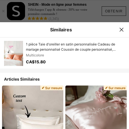
SHEIN - Mode en ligne pour femmes
×
Téléchargez l’app & obtenez -30% sur votre
OBTENIR
première commande !
(1,345)
Similaires
1 pièce Taie d'oreiller en satin personnalisée Cadeau de
mariage personnalisé Coussin de couple personnalisé,
Cadeau pour couple, Cadeau de fiançailles, Taie d'oreiller
Multicolore
personnalisée, Cadeau pour les jeunes mariés, Cadeaux pour
CA$15.80
la fête des mères
Articles Similaires