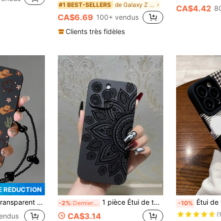
de Galaxy Z Flip3 5G étuis de téléphone
#1 BEST-SELLERS
CA$4.42
8
CA$6.69
100+ vendus
Clients très fidèles
E RÉDUCTION
15pro/15 Plus/15 Promax/7plus/8plus/X/Xs Max/Xr/11pro/12pro/13pro/14pro/12mini/13mini/11promax/12promax/13promax/14promax/14plus/6/6s/6plus/7/8/Se&Galaxy/A54/A14/A12/A13/A15/A32/A33/A24/A52S/S20/S21/S22/S23/S24/S23Plus/S24ultra. Version internationale, étanche, antichoc, anti-chute, résistant aux rayures.
1 pièce Étui de téléphone souple anti-chute imprimé à la mode, minimaliste et pratique, multifonction, imperméable, antichoc et résistant aux rayures
Étui de téléphone TPU à motif patchwork multicolore et pied-de-poule, compatible avec iPhone 11, 12, 13, 14, 12 Pro Max
-2%
Derniers 3 jours
-10%
(
CA$3.14
endus