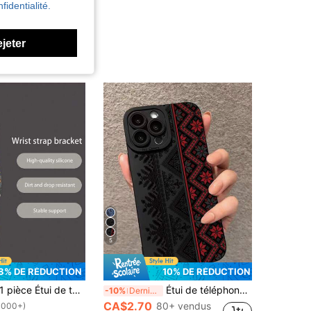
fidentialité.
4.96
75
12K
ejeter
4.96
75
12K
4.96
75
12K
4.96
75
12K
4.96
75
12K
5
8% DE RÉDUCTION
10% DE RÉDUCTION
èce Étui de téléphone en TPU à motif floral mode, noir, motif floral Ditsy, bracelet antichoc. Étui de téléphone polyvalent et créatif avec une couverture complète, convient comme cadeau d'anniversaire/fête/anniversaire de mariage pour petite amie/petit ami, épouse/mari, amis. Compatible avec les téléphones Apple/Android. Anniversaire de printemps
Étui de téléphone style vintage noir mode antichoc compatible avec Apple, bord droit perforé, peinture totem vintage. Coloré rouge et noir. Compatible avec iPhone P14 Pro Max, P13, P11, P12, XR, 7/8, compatible avec Galaxy A03s, A03 Core, A04, A12, A13, A14, A21s, A22, A23, A24, A32, A33, A34, A51, A52, A53, A54, A71, A72, A73, S20 FE, S21, S22, compatible avec Redmi 9, 9A, 10A, 10C, Note 9, Note 10, Note 11, Note 12, 12, 12C. Étanche, anti-chute, résistant aux rayures. Cadeau d'anniversaire.
-10%
Derniers 3 jours
CA$2.70
80+ vendus
1000+)