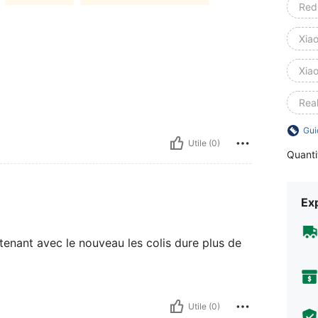
Red
Xia
Xia
Rea
Gui
Utile (0)
Quanti
Exp
ntenant avec le nouveau les colis dure plus de
Utile (0)