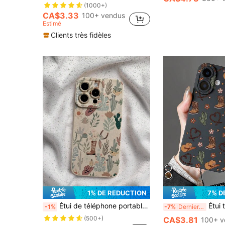
(1000+)
CA$3.33
100+ vendus
Estimé
Clients très fidèles
1% DE RÉDUCTION
7% D
Étui de téléphone portable en silicone liquide de style occidental, protection intégrale, antichoc et anti-chute, en TPU souple et caoutchouc
Étui transparent compatible avec iPhone, imprimé style cactus et western, avec cordon tour de cou. Compatible avec iPhone11/12/13/14/15/
-1%
-7%
Derniers 3 jours
(500+)
CA$3.81
100+ v