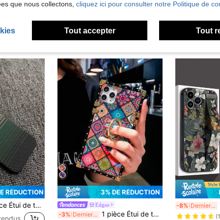
ées que nous collectons,
cliquez ici pour consulter notre Politique de con
kies
Tout accepter
Tout r
DE RÉDUCTION
3% DE RÉDUCTION
carbone compatible avec iPhone 16 15 14 13 12 Pro Max Plus, charge sans fil, demi-couverture mate, dissipation de la chaleur, étui de protection avec rayures décoratives, cadeau d'anniversaire, bureau professionnel
1 pi
Edgee
-8%
Derniers 3 jours
1 pièce Étui de téléphone de mode bleu holographique à motif de diamant antichoc rectangulaire compatible avec Apple 18promax/18pro/18/17promax/17pro/17/17Air/16promax/16e/15 Plus/14/13/12/11/Compatible avec Samsung Galaxy S26FE/S26Ultra/S26 Plus/S26/S25 Ultra/S25 Edge/S25+FE/S24/S23/S22/A57/A56/A55/A54/A37/A36/A27/A26/A17/A16/A15/A14/A07 [Version internationale, pas version locale]
-3%
Derniers 3 jours
(
vendus