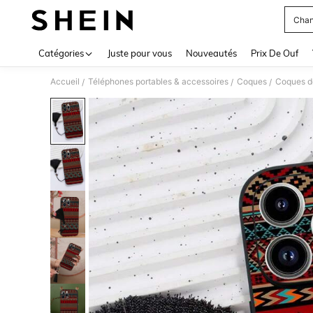
Chan
Use up 
Catégories
Juste pour vous
Nouveautés
Prix De Ouf
Accueil
Téléphones portables & accessoires
Coques
Coques d
/
/
/