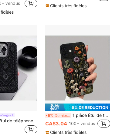
0+ vendus
Clients très fidèles
 fidèles
5% DE RÉDUCTION
1 pièce Étui de téléphone avec motif floral brodé noir mat vif, compatible avec iPhone 16 Pro Max, 15, 14 Plus, 13, 12, 11 et séries. Version internationale, résistant à l'eau, aux chocs, aux chutes et aux rayures, et non la version domestique.
seVogue
-5%
Derniers 3 jours
atible avec iPhone 17 Pro Max/17/16 Pro Max/15/13/12/11, S20 FE/A15/S24/A55, Note 11/12/13 Pro. Couverture de protection complète anti-chute, étui de téléphone souple
CA$3.04
100+ vendus
Clients très fidèles