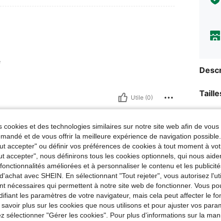
e
Descr
Taill
Utile (0)
À Pr
'avis
 cookies et des technologies similaires sur notre site web afin de vous 
andé et de vous offrir la meilleure expérience de navigation possibl
Tout accepter" ou définir vos préférences de cookies à tout moment à vot
ut accepter", nous définirons tous les cookies optionnels, qui nous aide
es fonctionnalités améliorées et à personnaliser le contenu et les publici
34K 
d'achat avec SHEIN. En sélectionnant "Tout rejeter", vous autorisez l'uti
nt nécessaires qui permettent à notre site web de fonctionner. Vous po
ifiant les paramètres de votre navigateur, mais cela peut affecter le 
 savoir plus sur les cookies que nous utilisons et pour ajuster vos par
lez sélectionner "Gérer les cookies". Pour plus d'informations sur la ma