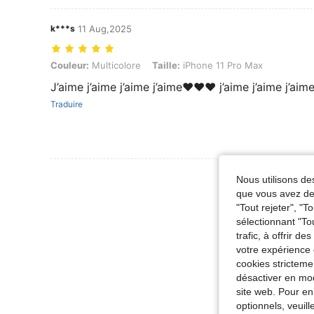
k***s
11 Aug,2025
Couleur: Multicolore, Taille: iPhone 11 Pro Max
Couleur:
Multicolore
Taille:
iPhone 11 Pro Max
J’aime j’aime j’aime j’aime❤️❤️❤️ j’aime j’aime j’aim
Traduire
Voir Plus D
Nous utilisons des
que vous avez dem
"Tout rejeter", "
sélectionnant "To
trafic, à offrir d
votre expérience 
cookies stricteme
désactiver en mod
site web. Pour en
optionnels, veuil