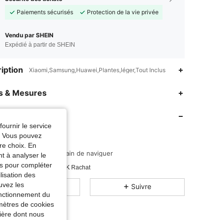
Paiements sécurisés
Protection de la vie privée
Vendu par SHEIN
Expédié à partir de SHEIN
iption
Xiaomi,Samsung,Huawei,Plantes,léger,Tout Inclus
es & Mesures
4.96
75
12K
opos Du Magasin
fournir le service
4.96
75
12K
e. Vous pouvez
ZK-CASA
re choix. En
j***9
est en train de naviguer
nt à analyser le
4.96
75
12K
Evaluation
Articles
Suiveurs
tés pour compléter
Vendu récemment
52K Rachat
lisation des
uvez les
4.96
75
12K
Tous les articles
Suivre
fonctionnement du
amètres de cookies
nière dont nous
4.96
75
12K