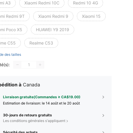
mi A3
Xiaomi Redmi 10C
Redmi 10 4G
omi Redmi 9T
Xiaomi Redmi 9
Xiaomi 15
omi Poco X5
HUAWEI Y9 2019
lme C55
Realme C53
de des tailles
té(s):
édition à
Canada
Livraison gratuite(Commandes ≥ CA$19.00)
Estimation de livraison:
le 14 août et le 20 août
30-jours de retours gratuits
Les conditions générales s'appliquent
Sécurité des achats