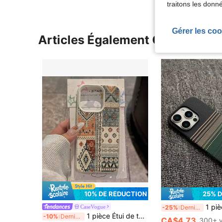
traitons les donn
Gérer les coo
Articles Également Consultés
10% DE RÉDUCTION
25% 
1 pièce Étui de téléphone magnétique en matériau de fibre de carbone antichoc, texture de fibre de 
CaseVogue
-25%
Derniers 2 jours
1 pièce Étui de téléphone mode patchwork éléments de mode patchwork vintage à carreaux pleine écran en TPU compatible avec iPhone/compatible avec les téléphones Redmi, version internationale, pas la version nationale. Cadeau de printemps pour fête
-10%
Derniers 3 jours
CA$4.73
300+ 