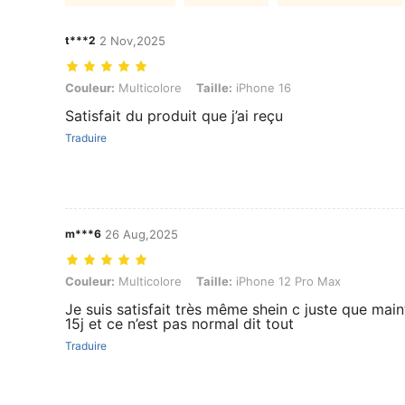
t***2
2 Nov,2025
Couleur: Multicolore, Taille: iPhone 16
Couleur:
Multicolore
Taille:
iPhone 16
Satisfait du produit que j’ai reçu
Traduire
m***6
26 Aug,2025
Couleur: Multicolore, Taille: iPhone 12 Pro Max
Couleur:
Multicolore
Taille:
iPhone 12 Pro Max
Je suis satisfait très même shein c juste que mai
15j et ce n’est pas normal dit tout
Traduire