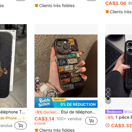
CA$3.06
9
les
Clients très fidèles
Clients très
6
7
5% DE RÉDUCTION
1 pièce Coque de téléphone TPU antichoc à couverture complète minimaliste personnalisée avec cheval brun galopant noir, compatible avec Apple 17 16 15 14 13 12 11 Pro Max Air
Étui de téléphone mode antichoc Élément automobile Conception de plaque d'immatriculation vintage esthétique Compatible avec iPhone 16 Pro Max/15 Pro/14 Plus/13/12/11/Xs Max/XS/XR/8/7 Finition mate dégradée haut de gamme Sans pelage Résistant à l'eau Anti-chute Résistant aux rayures Cadeau d'anniversaire Version internationale, pas la version domestique
Ca
-5%
Derniers 3 jours
1 pièce Étui de téléphone avec motif de texture de tapis floral en matériau TPU, comp
-5%
de iPhone XR Étuis de téléphone tendance
CA$3.14
100+ vendus
Estimé
CA$3.32
vendus
Clients très fidèles