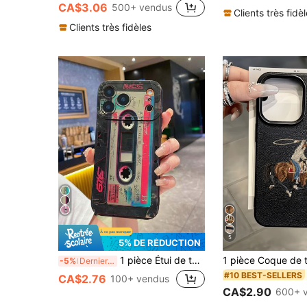
CA$3.06
500+ vendus
Clients très fidè
Clients très fidèles
5
5% DE RÉDUCTION
1 pièce Étui de téléphone rétro résistant aux chocs en forme de caméra à cassette compatible avec Apple/Galaxy
-5%
Derniers 3 jours
#10 BEST-SELLERS
CA$2.76
100+ vendus
CA$2.90
600+ 