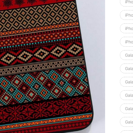
iPh
iPh
iPh
iPh
Gal
Gal
Gal
Gal
Gal
Gal