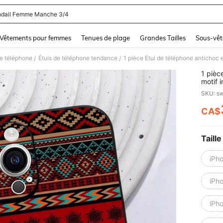
dail Femme Manche 3/4
and down arrow keys to navigate search Dernière recherche and Rechercher et Tr
Vêtements pour femmes
Tenues de plage
Grandes Tailles
Sous-vêt
e téléphone
Étuis de téléphone tendance
/
/
1 pièc
motif 
en éma
SKU: s
téléph
téléph
CA$
PR
Taille
iPh
iPh
iPh