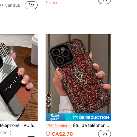
Estimé
0+ vendus
5
7% DE RÉDUCTION
, 13 Pro Max, 15, 15 Pro, 15 Plus, 15 Pro Max, 16, 16 Pro, 16 Plus, 16 Pro Max; A04, A12, A13, A14, A24, A32, A50, A33, A34, A52, A54, A71, A73, S20, S20 FE, S22 Ultra. Étanche, antichoc, anti-rayures, résistant aux chutes, cadeau d'anniversaire de printemps
Étui de téléphone rétro peint, antichoc, noir, compatible avec 16/15 XR/7/8, 15 Pro Max/12 Pro Max/13 Pro Max/14 Pro Max, 13 14 11 12P 14P 11P 12P, Galaxy S24, A03s, A03 Core, A04, A12, A13, A14, A21s, A22, A23, A24, A32, A33, A34, A51, A52, A53, A54, A71, A72, A73, S20 FE, S21, S22, Série Redmi Redmi 9, Redmi 9A Étanche, résistant aux chocs et aux rayures
-7%
Derniers 2 jours
1000+)
CA$2.78