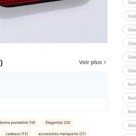
Gal
Gal
Gal
Gal
Gal
)
Voir plus
Gal
Red
Red
Red
Bonne portabilité (19)
Élégant(e) (25)
Xia
cadeaux (13)
accessoires manquants (21)