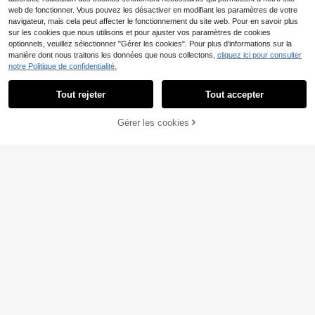
les mariages
web de fonctionner. Vous pouvez les désactiver en modifiant les paramètres de votre
navigateur, mais cela peut affecter le fonctionnement du site web. Pour en savoir plus
sur les cookies que nous utilisons et pour ajuster vos paramètres de cookies
optionnels, veuillez sélectionner "Gérer les cookies". Pour plus d'informations sur la
manière dont nous traitons les données que nous collectons,
cliquez ici pour consulter
notre Politique de confidentialité.
Tout rejeter
Tout accepter
Gérer les cookies
AJOUTER AU PANIER