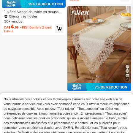
min de table en mousseline de coto
15% DE RÉDUCTION
n bohème, chemin de table transpar
ent rustique, convient pour la décor
1 pièce Nappe de table en mousseli
ation de mariage, arche de jardin, d
ne de soie couleur champagne, nap
Clients très fidèles
ouche de mariée. Parfait pour le ma
pe transparente bohème en tulle, co
50+ vendus
riage, les fêtes, la Saint-Valentin, le
nvient pour la décoration de table d
4
CA$
.59
-15%
Derniers 2 jours
s vacances, les anniversaires, la dé
e mariage, anniversaire de la marié
Estimé
coration de la maison (plusieurs cou
e, dîner
leurs disponibles)
6
7% DE RÉDUCTION
ABEST
Nous utilisons des cookies et des technologies similaires sur notre site web afin de
ABEST6522 Home&Living store 1 pi
vous fournir le service que vous avez demandé et de vous offrir la meilleure expérience
èce Chemin de table en dentelle br
Créé il y a 1 an
de navigation possible. Vous pouvez "Tout rejeter", "Tout accepter" ou définir vos
odée délicate et hydrosoluble en 10
4
0% polyester, pour la cuisine, la sall
préférences de cookies à tout moment à votre choix. En sélectionnant "Tout accepter",
CA$
.28
-7%
Derniers 2 jours
e à manger, les armoires, la décorati
nous définirons tous les cookies optionnels, qui nous aident à analyser le trafic, à offrir
on de la maison, les rassemblement
des fonctionnalités améliorées et à personnaliser le contenu et les publicités pour
s familiaux, les décorations de fête
compléter votre expérience d'achat avec SHEIN. En sélectionnant "Tout rejeter", vous
s, les fêtes d'intérieur et d'extérieur,
autorisez l'utilisation des cookies strictement nécessaires qui permettent à notre site