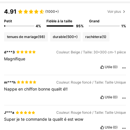
4.91
(1000+)
Voir plus
Petit
Fidèle à la taille
Grand
4%
95%
1%
tenues de mariage
(98)
durable
(500+)
rachètera
(5)
d***3
Couleur: Beige / Taille: 30*300 cm-1 pièce
Magnifique
Utile
(0)
m***h
Couleur: Rouge foncé / Taille: Taille Unique
Nappe
en
chiffon
bonne
qualit
é!!
Utile
(0)
J***a
Couleur: Rouge foncé / Taille: Taille Unique
Super
je
te
commande
la
qualit
é
est
wow
Utile
(0)