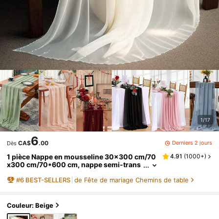
1/17
6
Derniers 2 jours
CA$
.00
Dès
1 pièce Nappe en mousseline 30x300 cm/70
4.91
(
1000+
)
x300 cm/70*600 cm, nappe semi-trans
parente de style rustique pour mariage, f
#
6
BEST-SELLERS
de Fête de mariage Chemins de table
ête de la mariée, anniversaire, décoration de
table à manger
Couleur: Beige