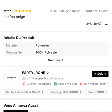
m***8
Couleur: Beige / Taille: 30*300 cm-1 pièce
chiffon
beige
Utile
(0)
Détails Du Produit
Matériel:
Polyester
Composition:
100% Polyester
Voir plus
6.4K Suiveurs
4.94
PARTYJRONE
Suivre
b***k
a suivi
Il y a 5 minutes
c***3
est en train de naviguer
6.4K Suiveurs
4.94
Clients très fidèles
Créé il y a 1 an
96K Vendu récemmen
facile à assembler (9999+)
bonne qualité (8000+)
beau (7000+)
6.4K Suiveurs
4.94
Vous Aimerez Aussi