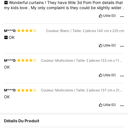
Wonderful
curtains
!
They
have
little
3d
Pom
Pom
details
that
my
kids
love
.
My
only
complaint
is
they
could
be
slightly
wider
.
Utile
(0)
M***D
Couleur: Blanc / Taille: 2 pièces 140 cm x 225 cm
OK
Utile
(0)
M***D
Couleur: Multicolore / Taille: 2 pièces 132 cm x 114 cm
OK
Utile
(0)
M***D
Couleur: Multicolore / Taille: 2 pièces 137 cm x 213 cm
OK
Utile
(0)
Détails Du Produit