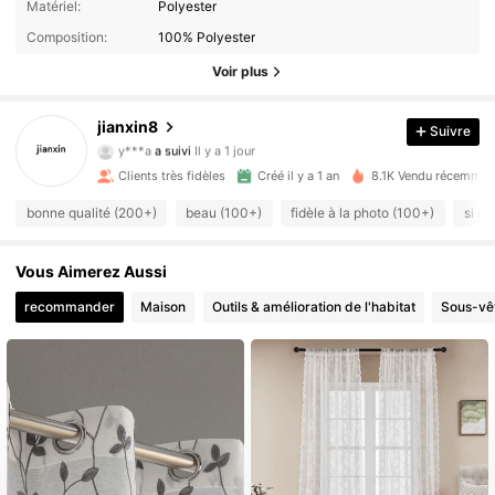
Matériel:
Polyester
Composition:
100% Polyester
Voir plus
594 Suiveurs
4.88
jianxin8
Suivre
y***a
a suivi
Il y a 1 jour
Clients très fidèles
Créé il y a 1 an
8.1K Vendu récemmen
594 Suiveurs
4.88
bonne qualité (200+)
beau (100+)
fidèle à la photo (100+)
si co
594 Suiveurs
4.88
Vous Aimerez Aussi
recommander
Maison
Outils & amélioration de l'habitat
Sous-vê
594 Suiveurs
4.88
594 Suiveurs
4.88
594 Suiveurs
4.88