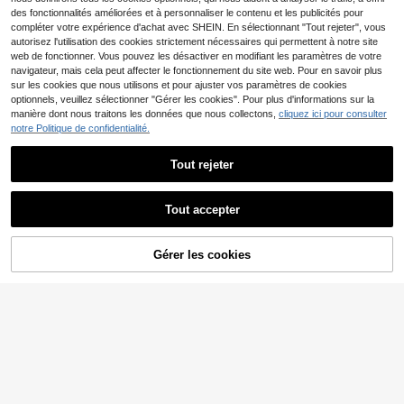
ambre À Coucher Décoration
des fonctionnalités améliorées et à personnaliser le contenu et les publicités pour
500+ vendus
(1000+)
compléter votre expérience d'achat avec SHEIN. En sélectionnant "Tout rejeter", vous
5
CA$
.31
-10%
Estimé
autorisez l'utilisation des cookies strictement nécessaires qui permettent à notre site
web de fonctionner. Vous pouvez les désactiver en modifiant les paramètres de votre
navigateur, mais cela peut affecter le fonctionnement du site web. Pour en savoir plus
sur les cookies que nous utilisons et pour ajuster vos paramètres de cookies
optionnels, veuillez sélectionner "Gérer les cookies". Pour plus d'informations sur la
manière dont nous traitons les données que nous collectons,
cliquez ici pour consulter
notre Politique de confidentialité.
Tout rejeter
6% DE RÉDUCTION
Noir En Dentelle Décor 1 Panneau R
Tout accepter
ideau Transparent , En Polyester Ri
#3 BEST-SELLERS
de Passe-tringle Panneaux transparents
deau Transparent Filtrant La Lumièr
200+ vendus
e Pour Salon Et Chambre À Couche
9
r
CA$
.59
-6%
Gérer les cookies
AJOUTER AU PANIER
7% DE RÉDUCTION !
1% DE RÉDUCTION
1 pièce Rideaux en gaze blanche q
ui laissent passer la lumière mais ne
60+ vendus
sont pas transparents. Écrans de fe
13
CA$
.02
-1%
nêtre pour les baies vitrées, le salo
n, le balcon, anti-griffures de chat, r
ideaux en tulle blanc haut de gamm