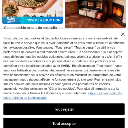
10% DE RÉDUCTION
Cet ensemble exquis de vaisselle d
e table miniature de style victorien
1:12 Échelle Étagère de bibliothèqu
2
CA$
.52
-10%
comprend des modèles finement tr
e de style romain vintage - Meuble
9
Nous utilisons des cookies et des technologies similaires sur notre site web afin de
CA$
.01
-4%
availlés d'un bougeoir (avec bougi
miniature/Étagère de rangement po
vous fournir le service que vous avez demandé et de vous offrir la meilleure expérience
e), de couverts, d'une théière, de ta
ur salle d'étude/Décoration de scèn
sses à café et d'un plateau. Il est pa
de navigation possible. Vous pouvez "Tout rejeter", "Tout accepter" ou définir vos
e de modèle/Cadeau de vacances/
2 pièces Livres décoratifs en acryli
rfait pour décorer des scènes de th
Cadeau d'anniversaire de Noël
préférences de cookies à tout moment à votre choix. En sélectionnant "Tout accepter",
que imprimés à plat 2D imitation lin,
é de l'après-midi ou de dîner dans u
3
nous définirons tous les cookies optionnels, qui nous aident à analyser le trafic, à offrir
CA$
.86
-4%
Derniers 2 jours
convenant pour étagère, table bass
ne maison de poupée.
1 pièce de statue d'ours en arg
NEW
des fonctionnalités améliorées et à personnaliser le contenu et les publicités pour
e, décoration de rack de rangemen
30
ile polymère abstraite électrolytée a
compléter votre expérience d'achat avec SHEIN. En sélectionnant "Tout rejeter", vous
CA$
.55
t, boîte de livre factice, fonction est
vec plateau pour ranger les orneme
autorisez l'utilisation des cookies strictement nécessaires qui permettent à notre site
-1%
Derniers 2 jours
hétique décorative, design de style
nts, les clés, les cosmétiques, plate
web de fonctionner. Vous pouvez les désactiver en modifiant les paramètres de votre
minimaliste neutre, compatible ave
au de rangement et statue de décor
c divers styles de décoration intérie
navigateur, mais cela peut affecter le fonctionnement du site web. Pour en savoir plus
ation de bibliothèque tirelire. Meille
ure
sur les cookies que nous utilisons et pour ajuster vos paramètres de cookies
urs cadeaux pour anniversaire et re
mise de diplôme
optionnels, veuillez sélectionner "Gérer les cookies". Pour plus d'informations sur la
manière dont nous traitons les données que nous collectons,
cliquez ici pour consulter
notre Politique de confidentialité.
Tout rejeter
Mini poussette pour bébé, poussett
e miniature de maison de poupée 1:
7
Afficher les articles similaires en stock dans '
Taille Unique
'
CA$
.74
-10%
Voir tout
12, accessoires de chariot de berce
au de bébé réaliste, cadeau de coll
Tout accepter
3 pièces/set Figurines d'éléphants
ection et de fête parfait
Désolés, ce produit est épuisé.