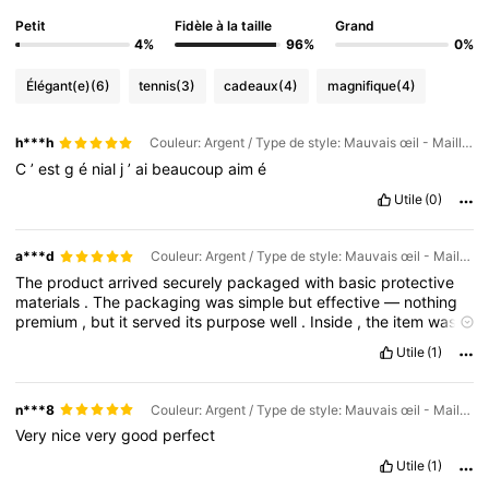
Petit
Fidèle à la taille
Grand
4%
96%
0%
Élégant(e)
(6)
tennis
(3)
cadeaux
(4)
magnifique
(4)
h***h
Couleur: Argent / Type de style: Mauvais œil - Maillon de chaîne
C
’
est
g
é
nial
j
’
ai
beaucoup
aim
é
Utile
(0)
a***d
Couleur: Argent / Type de style: Mauvais œil - Maillon de chaîne
The
product
arrived
securely
packaged
with
basic
protective
materials
.
The
packaging
was
simple
but
effective
—
nothing
premium
,
but
it
served
its
purpose
well
.
Inside
,
the
item
was
neatly
folded
/
stored
with
tags
still
attached
,
and
there
were
Utile
(1)
no
signs
of
damage
from
transit
.
My
first
impression
was
generally
positive
:
the
product
looked
very
similar
to
the
online
images
.
n***8
Couleur: Argent / Type de style: Mauvais œil - Maillon de chaîne
Very
nice
very
good
perfect
Utile
(1)