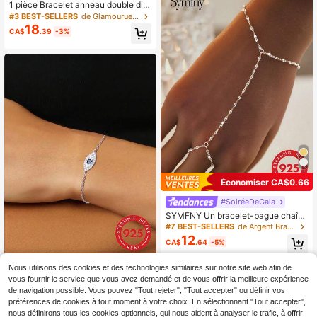
1 pièce Bracelet anneau double dia
mant en argent sterling 925, assorti
#3 BEST-SELLERS
de Glamourueux Bracelets fins
avec un bracelet doré, pour le port
18
CA$
.39
-3%
quotidien/soirée/rendez-vous des f
emmes
Économiser CA$0.66
#SoiréeDeGala
SYMFNY Un bracelet-bague chaîn
e minimaliste, unique, en argent ster
#7 BEST-SELLERS
de Argent Bracelets à chaîne fine
ling 925, en forme de lèvres, avec st
12
CA$
.64
-5%
rass
Carats Silver Jewelry
Nous utilisons des cookies et des technologies similaires sur notre site web afin de
vous fournir le service que vous avez demandé et de vous offrir la meilleure expérience
1 pièce Bracelet minimaliste e
NEW
12
n argent sterling S925 avec œil mal
de navigation possible. Vous pouvez "Tout rejeter", "Tout accepter" ou définir vos
CA$
.33
éfique pour femmes, jonc fin délica
préférences de cookies à tout moment à votre choix. En sélectionnant "Tout accepter",
-23%
Derniers 2 jours
t, accessoire polyvalent pour tous l
nous définirons tous les cookies optionnels, qui nous aident à analyser le trafic, à offrir