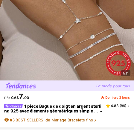
1/21
7
Derniers 3 jours
CA$
.00
Dès
1 pièce Bague de doigt en argent sterli
4.83
(
89
)
ng 925 avec éléments géométriques simple
s et cubiques connectés, en argent pur, con
#
3
BEST-SELLERS
de Mariage Bracelets fins
vient aux femmes pour un usage quotidien, les r
endez-vous, les vacances, les cadeaux de fête