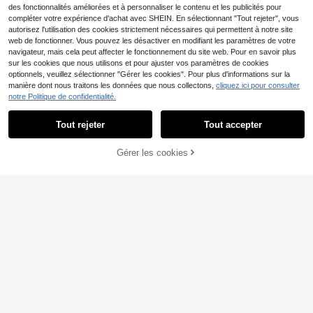
es jours, cadeau attentionné pour la
des fonctionnalités améliorées et à personnaliser le contenu et les publicités pour
petite amie ou la meilleure amie, bij
compléter votre expérience d'achat avec SHEIN. En sélectionnant "Tout rejeter", vous
ou élégant de niche
autorisez l'utilisation des cookies strictement nécessaires qui permettent à notre site
web de fonctionner. Vous pouvez les désactiver en modifiant les paramètres de votre
navigateur, mais cela peut affecter le fonctionnement du site web. Pour en savoir plus
sur les cookies que nous utilisons et pour ajuster vos paramètres de cookies
optionnels, veuillez sélectionner "Gérer les cookies". Pour plus d'informations sur la
manière dont nous traitons les données que nous collectons,
cliquez ici pour consulter
notre Politique de confidentialité.
Tout rejeter
Tout accepter
32% DE RÉDUCTION
Gérer les cookies
AJOUTER AU PANIER
#SoiréeDeGala
SYMFNY Ensemble de bague et bra
celet en argent sterling 925, incrust
#5 BEST-SELLERS
de Diamant Bracelets fins
é de zircone cubique, convient pour
8
CA$
.64
le port quotidien, les déplacements,
-32%
Derniers 3 jours
les rendez-vous, les rassemblemen
Elonna Silver Jewelry
Estimé
ts et les vacances
SYMFNY 1 pièce Bracelet fleur en a
9
rgent sterling 925 avec zircone viol
CA$
.93
-8%
Derniers 2 jours
ette - Bracelet de doigt minimaliste
et élégant, convient pour le port qu
otidien des femmes et comme cade
au de plage d'été