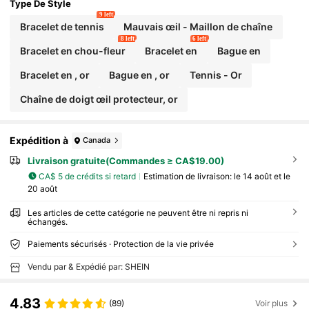
Type De Style
9 left
Bracelet de tennis
Mauvais œil - Maillon de chaîne
8 left
6 left
Bracelet en chou-fleur
Bracelet en
Bague en
Bracelet en , or
Bague en , or
Tennis - Or
Chaîne de doigt œil protecteur, or
Expédition à
Canada
Livraison gratuite(Commandes ≥ CA$19.00)
CA$ 5 de crédits si retard
Estimation de livraison:
le 14 août et le
20 août
Les articles de cette catégorie ne peuvent être ni repris ni
échangés.
Paiements sécurisés · Protection de la vie privée
Vendu par & Expédié par: SHEIN
4.83
(89)
Voir plus