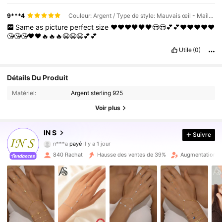
9***4
Couleur: Argent / Type de style: Mauvais œil - Maillon de chaîne
Same
as
picture
perfect
size
❤️❤️❤️🖤🖤🖤😍😍💕💕♥️♥️♥️❤️❤️
😘😘😘🖤🖤🔥🔥🔥😭😭😭💕💕
Utile
(0)
Détails Du Produit
Matériel:
Argent sterling 925
4.1K Suiveurs
4.75
Voir plus
IN S
4.1K Suiveurs
4.75
Suivre
n***a
payé
Il y a 1 jour
5***g
a suivi
Il y a 6 heures
840 Rachat
Hausse des ventes de 39%
Augmentation d
4.1K Suiveurs
4.75
4.1K Suiveurs
4.75