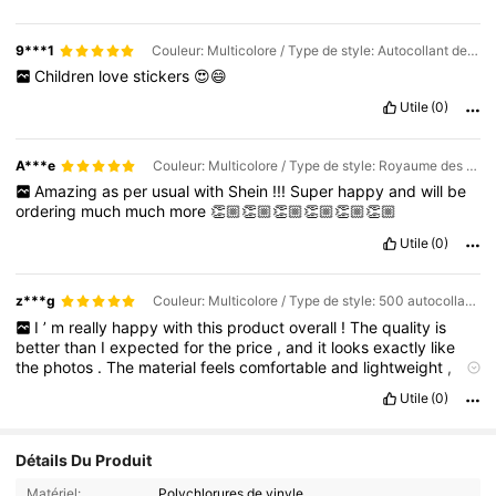
9***1
Couleur: Multicolore / Type de style: Autocollant de louange de 3,8 cm / Taille: Taille Unique
Children
love
stickers
😍😄
Utile
(0)
A***e
Couleur: Multicolore / Type de style: Royaume des rêves peu profonds / Taille: Taille Unique
Amazing
as
per
usual
with
Shein
!!!
Super
happy
and
will
be
ordering
much
much
more
👏🏼👏🏼👏🏼👏🏼👏🏼👏🏼
Utile
(0)
z***g
Couleur: Multicolore / Type de style: 500 autocollants d'autocollants d'expression de louange / Taille: Taille Unique
I
’
m
really
happy
with
this
product
overall
!
The
quality
is
better
than
I
expected
for
the
price
,
and
it
looks
exactly
like
the
photos
.
The
material
feels
comfortable
and
lightweight
,
making
it
perfect
for
everyday
use
.
I
also
like
the
design
and
Utile
(0)
small
details
because
they
make
it
look
more
stylish
and
expensive
.
The
size
and
fit
were
accurate
,
and
it
arrived
well
packaged
with
no
issues
.
After
using
it
for
a
while
,
I
can
say
it
’
Détails Du Produit
s
practical
,
cute
,
and
worth
buying
.
I
would
definitely
recommend
it
to
anyone
looking
for
something
affordable
but
Matériel:
Polychlorures de vinyle