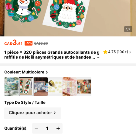
1/7
3
-5%
CA$
.61
CA$3.80
1 pièce = 320 pièces Grands autocollants de g
4.75
(
100+
)
raffitis de Noël asymétriques et de bandes
dessinées de 3,8 cm, autocollants PVC ad
hésifs pour fêtes festives
Couleur: Multicolore
Type De Style / Taille
Cliquez pour acheter
Quantité(s):