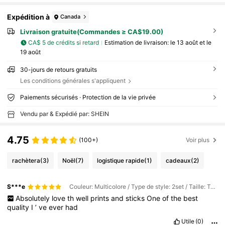
Expédition à
Canada
Livraison gratuite(Commandes ≥ CA$19.00)
CA$ 5 de crédits si retard
Estimation de livraison:
le 13 août et le
19 août
30-jours de retours gratuits
Les conditions générales s'appliquent
Paiements sécurisés · Protection de la vie privée
Vendu par & Expédié par: SHEIN
4.75
(100+)
Voir plus
rachètera
(3)
Noël
(7)
logistique rapide
(1)
cadeaux
(2)
S***e
Couleur: Multicolore / Type de style: 2set / Taille: Taille Unique
Absolutely
love
th
well
prints
and
sticks
One
of
the
best
quality
I
’
ve
ever
had
Utile
(0)