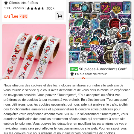
ok, Nobody Cares", Autocollant Gen
Clients très fidèles
X, Autocollant sarcastique, Autocoll
100+ vendus
(100+)
ant d'ordinateur portable amusant,
1
Autocollant de coucher de soleil rét
CA$
.96
-15%
ro, Autocollant de tablette
50 pièces Autocollants Graffiti
NEW
Cyberpunk, Autocollants Vinyle Est
Faible taux de retour
hétique Art Punk pour Décoration d
2
CA$
.60
e Scrapbook, Convient pour Fournit
-7%
Dernières 9 heures
Nous utilisons des cookies et des technologies similaires sur notre site web afin de
ures Scolaires, Ordinateurs Portable
s, Skates, Journaux, Téléphones, B
vous fournir le service que vous avez demandé et de vous offrir la meilleure expérience
1500 pièces Autocollants de décor
outeilles d'Eau, Guitares, Bagages,
de navigation possible. Vous pouvez "Tout rejeter", "Tout accepter" ou définir vos
ation de Noël, Père Noël, Bonhomm
3
Etc.
préférences de cookies à tout moment à votre choix. En sélectionnant "Tout accepter",
CA$
.10
e de neige, Autocollants de graffiti d
nous définirons tous les cookies optionnels, qui nous aident à analyser le trafic, à offrir
e compte à main, Autocollants de s
cellage de boîte cadeau, envelopp
des fonctionnalités améliorées et à personnaliser le contenu et les publicités pour
e, carte de vœux, fournitures de scr
compléter votre expérience d'achat avec SHEIN. En sélectionnant "Tout rejeter", vous
apbooking pour la rentrée scolaire,
autorisez l'utilisation des cookies strictement nécessaires qui permettent à notre site
autocollants amusants, autocollant
web de fonctionner. Vous pouvez les désactiver en modifiant les paramètres de votre
s d'ordinateur portable, autocollants
navigateur, mais cela peut affecter le fonctionnement du site web. Pour en savoir plus
Kindle, autocollants de téléphone, f
sur les cookies que nous utilisons et pour ajuster vos paramètres de cookies