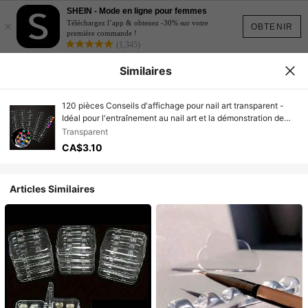
SHEIN - Mode en ligne pour femmes
×
Téléchargez l’app & obtenez -30% sur votre
OBTENIR
première commande !
(1,345)
Similaires
120 pièces Conseils d'affichage pour nail art transparent -
Idéal pour l'entraînement au nail art et la démonstration de
couleurs
Transparent
CA$3.10
Articles Similaires