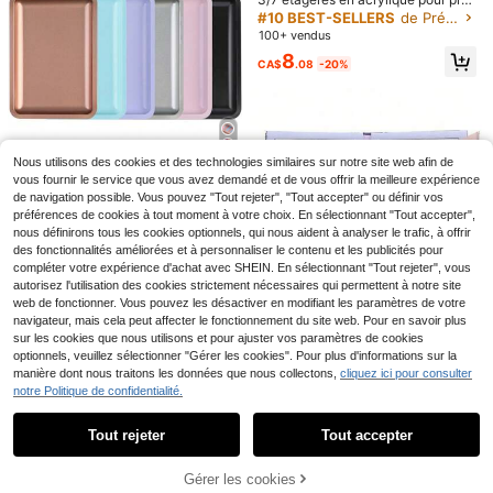
entation de vernis à ongles, support
#10 BEST-SELLERS
de Présentoir à ongles Rangement et présentation d
pour gel UV, organisateur de maquil
100+ vendus
lage à installation rapide, présentoir
5
8
à bijoux, rangement pour bureau de
CA$
.08
-20%
manucure, gain d'espace, cadre ac
rylique multi-couches amovible
4% DE RÉDUCTION
Klimonla 3 Feuilles 1-180 Numéros
Autocollants Laser, Étiquettes Num
5% DE RÉDUCTION
Clients très fidèles
ériques Rondes Imperméables Pour
100+ vendus
(1000+)
Nous utilisons des cookies et des technologies similaires sur notre site web afin de
SAUA 1/8 paquets Tasse de plat à o
Le Codage Des Bouteilles De Vernis
1 pièce Plateau de rangement pour
vous fournir le service que vous avez demandé et de vous offrir la meilleure expérience
ngles transparente pour le nettoyag
1
300+ vendus
à Ongles, Finition unicolore Et Laser
(1000+)
accessoires d'ongles carrés et oval
#1 BEST-SELLERS
de Multicolore Rangement et présentation de nail a
CA$
.63
-4%
de navigation possible. Vous pouvez "Tout rejeter", "Tout accepter" ou définir vos
e des pinceaux à ongles, le liquide a
DIY Nail Art Marquage Autocollants,
es, plaque en acier inoxydable, plat
1
300+ vendus
(1000+)
crylique - Tasse en verre transpare
préférences de cookies à tout moment à votre choix. En sélectionnant "Tout accepter",
Outils De Beauté Multifonctions Fo
CA$
.90
-5%
Estimé
eau d'affichage pour la décoration
nt pour le liquide à ongles, plat humi
urnitures Pour Ongles Salon Utilisati
nous définirons tous les cookies optionnels, qui nous aident à analyser le trafic, à offrir
3
des ongles
CA$
.80
de, rangement de la poudre acryliqu
on Maison Retour à l'école
des fonctionnalités améliorées et à personnaliser le contenu et les publicités pour
e, bocal en verre acrylique pour les
compléter votre expérience d'achat avec SHEIN. En sélectionnant "Tout rejeter", vous
ongles, outils de manucure, fournitu
autorisez l'utilisation des cookies strictement nécessaires qui permettent à notre site
res pour les ongles
web de fonctionner. Vous pouvez les désactiver en modifiant les paramètres de votre
navigateur, mais cela peut affecter le fonctionnement du site web. Pour en savoir plus
sur les cookies que nous utilisons et pour ajuster vos paramètres de cookies
optionnels, veuillez sélectionner "Gérer les cookies". Pour plus d'informations sur la
manière dont nous traitons les données que nous collectons,
cliquez ici pour consulter
notre Politique de confidentialité.
Afficher les articles similaires en stock
Voir tout
160 couleurs/216 couleurs Nuancie
r de couleurs marbre + 240 pièces
Tout rejeter
Tout accepter
16
Désolés, ce produit est épuisé.
CA$
.30
Livre d'affichage des pointes d'ongl
es, Album de rangement de vernis à
ongles, Catalogue de design d'art d
Gérer les cookies
EN RUPTURE DE STOCK
es ongles, Comprend 240 pièces