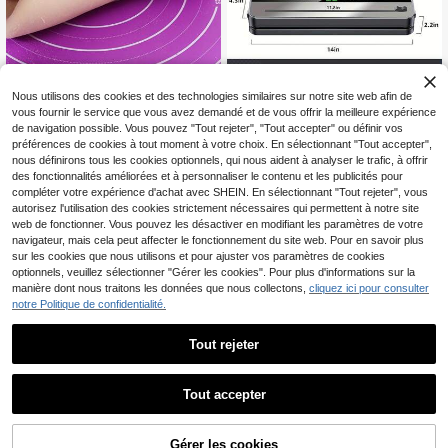
Nous utilisons des cookies et des technologies similaires sur notre site web afin de
vous fournir le service que vous avez demandé et de vous offrir la meilleure expérience
10% DE RÉDUCTION
de navigation possible. Vous pouvez "Tout rejeter", "Tout accepter" ou définir vos
préférences de cookies à tout moment à votre choix. En sélectionnant "Tout accepter",
1 Pièce Grand Tapis De Pétrissage
En Silicone Antiadhésif Pour La Cui
nous définirons tous les cookies optionnels, qui nous aident à analyser le trafic, à offrir
Clients très fidèles
sson, Le Roulage Et La Pétrissage D
des fonctionnalités améliorées et à personnaliser le contenu et les publicités pour
90+ vendus
Machine de mise sous
Locale
NEW
e La Pâte, Avec Une Surface Antidé
compléter votre expérience d'achat avec SHEIN. En sélectionnant "Tout rejeter", vous
2
41
vide compacte, machine de mise so
CA$
.88
-10%
CA$
.70
-30%
rapante (disponible En Violet / Rose
us vide alimentaire automatique à u
autorisez l'utilisation des cookies strictement nécessaires qui permettent à notre site
/ Bleu / Blanc)
ne touche avec joint hermétique fia
web de fonctionner. Vous pouvez les désactiver en modifiant les paramètres de votre
ble, idéale pour le stockage en cuisi
navigateur, mais cela peut affecter le fonctionnement du site web. Pour en savoir plus
ne, la préparation des repas, la prot
sur les cookies que nous utilisons et pour ajuster vos paramètres de cookies
ection de la fraîcheur des aliments
optionnels, veuillez sélectionner "Gérer les cookies". Pour plus d'informations sur la
au congélateur
manière dont nous traitons les données que nous collectons,
cliquez ici pour consulter
notre Politique de confidentialité.
Tout rejeter
Tout accepter
Gérer les cookies