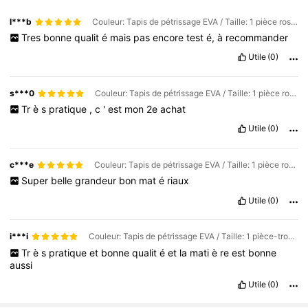
l***b
Couleur: Tapis de pétrissage EVA / Taille: 1 pièce rose grande taille
Tres
bonne
qualit
é
mais
pas
encore
test
é,
à
recommander
Utile
(0)
s***0
Couleur: Tapis de pétrissage EVA / Taille: 1 pièce rose grande taille
Tr
è
s
pratique
,
c
'
est
mon
2e
achat
Utile
(0)
c***e
Couleur: Tapis de pétrissage EVA / Taille: 1 pièce rose grande taille
Super
belle
grandeur
bon
mat
é
riaux
Utile
(0)
i***i
Couleur: Tapis de pétrissage EVA / Taille: 1 pièce-trompette rose
Tr
è
s
pratique
et
bonne
qualit
é
et
la
mati
è
re
est
bonne
aussi
Utile
(0)