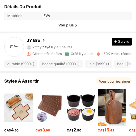
Détails Du Produit
Matériel:
EVA
Voir plus
JY Bro
Suivre
9.2K Suiveurs
4.93
k***y
payé
Il y a 1 heures
Clients très fidèles
Créé il y a 1 an
180K Vendu récemme
9.2K Suiveurs
4.93
durable (9999+)
bonne qualité (9999+)
utile (9999+)
beau (999
9.2K Suiveurs
4.93
Styles À Assortir
Vous pourriez aimer
9.2K Suiveurs
4.93
9.2K Suiveurs
4.93
4
3
2
15
CA$
.50
CA$
.60
CA$
.90
CA$
.42
CA$