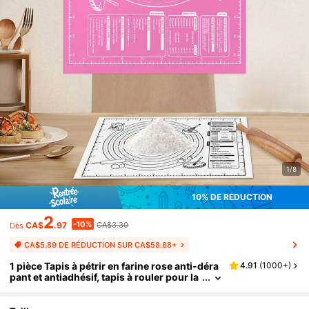
1/8
10% DE RÉDUCTION
2
-10%
CA$
.97
CA$3.30
Dès
CA$5.89 DE RÉDUCTION SUR CA$58.88+
1 pièce Tapis à pétrir en farine rose anti-déra
4.91
(
1000+
)
pant et antiadhésif, tapis à rouler pour la
pâtisserie, tapis à mixer