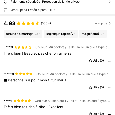
Paiements sécurisés · Protection de la vie privée
Vendu par & Expédié par: SHEIN
4.93
(500+)
Voir plus
tenues de mariage
(28)
logistique rapide
(7)
magnifique
(19)
u***9
Couleur: Multicolore / Taille: Taille Unique / Type de style: or
Tr
è
s
bien
!
Beau
et
pas
cher
on
aime
sa
!
Utile
(0)
m***8
Couleur: Multicolore / Taille: Taille Unique / Type de style: Plaqué platine
Personnalis
é
pour
mon
futur
mari
!
Utile
(0)
n***1
Couleur: Multicolore 1 / Taille: Taille Unique / Type de style: or
Tr
è
s
bien
fait
rien
à
dire
.
Excellent
Utile
(0)