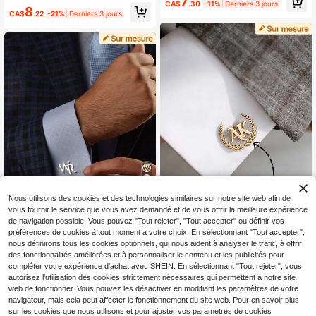
7
CA$
.30
-11%
Derniers 3 jours
eur, boutons de manchette à initiale
ec nom personnalisé, or/argent, con
8
CA$
.22
-21%
Derniers 3 jours
s - Cadeau pour la fête des pères, c
ception durable et élégante conven
adeau pour le frère, en acier inoxyd
ant aux tenues décontractées - cad
able, cérémonie de remise des diplô
eau idéal pour père, mari, petit ami,
mes, millénaire, unisexe, décontract
anniversaire, mariage, témoin, fête,
é, unique, amour éternel, sac fourre
accessoire personnalisé | article de
-tout, anniversaire, cadeau pour ho
mode | style métallique minimaliste
mmes, cadeau attentionné
5
Nous utilisons des cookies et des technologies similaires sur notre site web afin de
vous fournir le service que vous avez demandé et de vous offrir la meilleure expérience
16% DE RÉDUCTION
de navigation possible. Vous pouvez "Tout rejeter", "Tout accepter" ou définir vos
8% DE RÉDUCTION
préférences de cookies à tout moment à votre choix. En sélectionnant "Tout accepter",
1 paire de boutons de manchette pe
Boutons de manchette personnalisé
rsonnalisés en acier inoxydable ave
nous définirons tous les cookies optionnels, qui nous aident à analyser le trafic, à offrir
#8 BEST-SELLERS
de Multicolore Boutons de manchette et boutons per
s avec nom en acier inoxydable, bo
100+ vendus
c initiales et motif d'épi de blé, impe
des fonctionnalités améliorées et à personnaliser le contenu et les publicités pour
50+ vendus
utons de manchette premium, acce
rméables, anti-rouille, résistants à l
compléter votre expérience d'achat avec SHEIN. En sélectionnant "Tout rejeter", vous
8
7
CA$
.65
-8%
Derniers 3 jours
ssoires pour le marié, cadeau de ma
a corrosion, convenant pour un usa
CA$
.14
-16%
Derniers 3 jours
autorisez l'utilisation des cookies strictement nécessaires qui permettent à notre site
riage, choix idéal pour le petit ami, S
ge quotidien et les occasions import
web de fonctionner. Vous pouvez les désactiver en modifiant les paramètres de votre
aint-Valentin, anniversaire, Noël, H
antes, boutons de manchette exclu
navigateur, mais cela peut affecter le fonctionnement du site web. Pour en savoir plus
alloween et cadeau du Nouvel An,
sifs pour petit ami, mari, père, cadea
sur les cookies que nous utilisons et pour ajuster vos paramètres de cookies
pour lui
u de bijoux pour la fête des pères, c