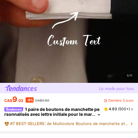
1/11
9
-8%
Derniers 3 jours
CA$
.02
CA$9.80
1 paire de boutons de manchette pe
4.93
(
500+
)
rsonnalisés avec lettre initiale pour le mar
ié, couleur or, en acier inoxydable, bouto
#
7
BEST-SELLERS
de Multicolore Boutons de manchette et boutons per
ns de manchette minimalistes, bijoux person
nalisés, cadeaux de mariage, cadeau pour la f
ête des pères