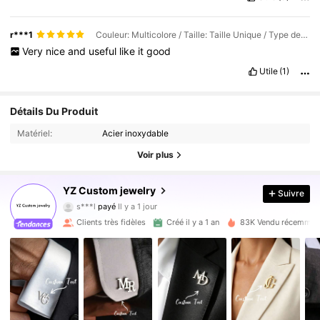
r***1
Couleur: Multicolore / Taille: Taille Unique / Type de style: Plaqué platine
Very
nice
and
useful
like
it
good
Utile
(1)
Détails Du Produit
Matériel:
Acier inoxydable
Voir plus
YZ Custom jewelry
Suivre
16K Suiveurs
4.91
s***l
payé
Il y a 1 jour
m***9
a suivi
Il y a 30 minutes
Clients très fidèles
Créé il y a 1 an
83K Vendu récemmen
16K Suiveurs
4.91
16K Suiveurs
4.91