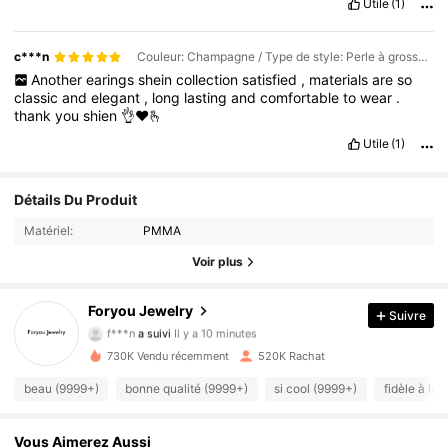
Utile
(1)
c***n
Couleur: Champagne / Type de style: Perle à grosse bouche / Taille: Taille Unique
Another
earings
shein
collection
satisfied
,
materials
are
so
classic
and
elegant
,
long
lasting
and
comfortable
to
wear
.
thank
you
shien
👌♥️🫰
Utile
(1)
Détails Du Produit
Matériel:
PMMA
Voir plus
29K Suiveurs
4.92
Foryou Jewelry
Suivre
f***n
a suivi
Il y a 10 minutes
s***8
est en train de naviguer
730K Vendu récemment
520K Rachat
29K Suiveurs
4.92
beau (9999+)
bonne qualité (9999+)
si cool (9999+)
fidèle à la
29K Suiveurs
4.92
Vous Aimerez Aussi