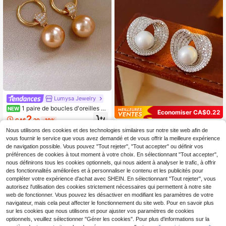
Lumysa Jewelry
1 paire de boucles d'oreilles pe
NEW
Économiser CA$0.22
ndantes élégantes en zircone cubiq
2
CA$
.20
-19%
ue et perle ronde, convenant pour l
1 paire de boucles d'oreilles asymét
e port quotidien et les soirées des fe
Nous utilisons des cookies et des technologies similaires sur notre site web afin de
rique élégantes en cercle avec perl
#8 BEST-SELLERS
de Argent Boucles d'oreilles pour femmes
mmes
vous fournir le service que vous avez demandé et de vous offrir la meilleure expérience
e, convient pour le port quotidien/d
500+ vendus
e fête pour femmes
de navigation possible. Vous pouvez "Tout rejeter", "Tout accepter" ou définir vos
5
préférences de cookies à tout moment à votre choix. En sélectionnant "Tout accepter",
CA$
.38
-4%
nous définirons tous les cookies optionnels, qui nous aident à analyser le trafic, à offrir
des fonctionnalités améliorées et à personnaliser le contenu et les publicités pour
compléter votre expérience d'achat avec SHEIN. En sélectionnant "Tout rejeter", vous
autorisez l'utilisation des cookies strictement nécessaires qui permettent à notre site
web de fonctionner. Vous pouvez les désactiver en modifiant les paramètres de votre
navigateur, mais cela peut affecter le fonctionnement du site web. Pour en savoir plus
sur les cookies que nous utilisons et pour ajuster vos paramètres de cookies
optionnels, veuillez sélectionner "Gérer les cookies". Pour plus d'informations sur la