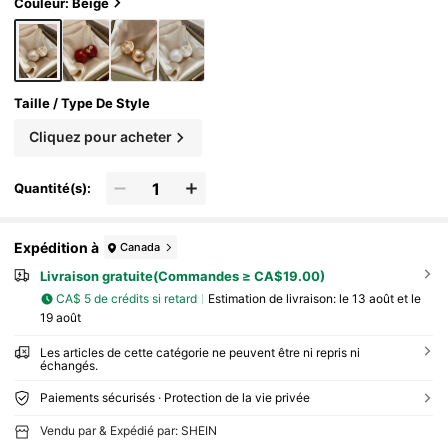
me convenant aux femmes, aux fêtes, à l'usag
Couleur: Beige
e quotidien et aux festivals
Taille / Type De Style
Cliquez pour acheter
Quantité(s):
Expédition à
Canada
Livraison gratuite(Commandes ≥ CA$19.00)
CA$ 5 de crédits si retard
Estimation de livraison:
le 13 août et le
19 août
Les articles de cette catégorie ne peuvent être ni repris ni
échangés.
Paiements sécurisés · Protection de la vie privée
Vendu par & Expédié par: SHEIN