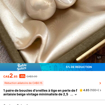
1/7
5% DE RÉDUCTION
2
-5%
CA$
.85
CA$3.00
Réduction aléatoire de CA$0.15
1 paire de boucles d'oreilles à tige en perle de f
4.65
(
100+
)
antaisie beige vintage minimaliste de 2,5
cm/0,98 po, design élégant automne/hive
r, boucles d'oreilles polyvalentes haut de gam