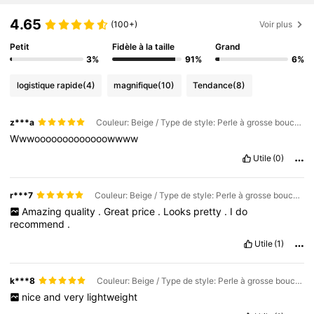
4.65
(100+)
Voir plus
Petit
Fidèle à la taille
Grand
3%
91%
6%
logistique rapide
(4)
magnifique
(10)
Tendance
(8)
z***a
Couleur: Beige / Type de style: Perle à grosse bouche / Taille: Taille Unique
Wwwooooooooooooowwww
Utile
(0)
r***7
Couleur: Beige / Type de style: Perle à grosse bouche / Taille: Taille Unique
Amazing
quality
.
Great
price
.
Looks
pretty
.
I
do
recommend
.
Utile
(1)
k***8
Couleur: Beige / Type de style: Perle à grosse bouche / Taille: Taille Unique
nice
and
very
lightweight