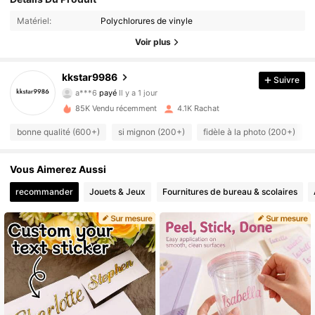
Matériel:
Polychlorures de vinyle
Voir plus
kkstar9986
Suivre
595 Suiveurs
4.70
a***6
payé
Il y a 1 jour
85K Vendu récemment
4.1K Rachat
595 Suiveurs
4.70
bonne qualité (600+)
si mignon (200+)
fidèle à la photo (200+)
Vous Aimerez Aussi
595 Suiveurs
4.70
recommander
Jouets & Jeux
Fournitures de bureau & scolaires
595 Suiveurs
4.70
595 Suiveurs
4.70
595 Suiveurs
4.70