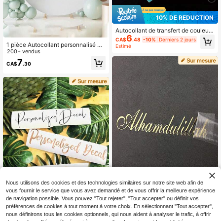
10% DE RÉDUCTION
Autocollant de transfert de couleur
6
personnalisé, Impression UV, Autoc
CA$
.48
-10%
Derniers 2 jours
ollant de transfert personnalisé, Aut
1 pièce Autocollant personnalisé et
Estimé
ocollants d'étiquette de nom person
sur mesure pour anniversaire/maria
200+ vendus
nalisés, Autocollants de mariage, A
ge, décalcomanie de nom, cadeau
7
CA$
.30
utocollants de décalcomanie perso
DIY, fait main, autocollant de maria
nnalisés, Autocollants de date
ge, autocollant cadeau pour verre, t
asse, ballon, autocollant de calligra
phie, décoration de boîte cadeau, ét
iquette de texte personnalisé
Nous utilisons des cookies et des technologies similaires sur notre site web afin de
3% DE RÉDUCTION
vous fournir le service que vous avez demandé et de vous offrir la meilleure expérience
de navigation possible. Vous pouvez "Tout rejeter", "Tout accepter" ou définir vos
3D Autocollants de transfert de feui
préférences de cookies à tout moment à votre choix. En sélectionnant "Tout accepter",
lle d'or personnalisés, étiquettes de
16
6
nous définirons tous les cookies optionnels, qui nous aident à analyser le trafic, à offrir
CA$
.79
-3%
Derniers 2 jours
logo en métal argenté brillant, étiqu