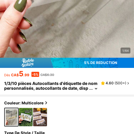
1/64
5% DE RÉDUCTION
5
-5%
CA$
.99
CA$6.30
Dès
1/3/10 pièces Autocollants d'étiquette de nom
4.60
(
500+
)
personnalisés, autocollants de date, disp
onibles en plusieurs tailles et couleurs, i
mperméables et résistants à la déchirure, tas
ses en verre, tasses en papier, ballons, autoc
Couleur: Multicolore
ollants de calligraphie, décoration de boîte ca
deau, saison de la rentrée scolaire, idées de c
adeaux
Type De Style / Taille