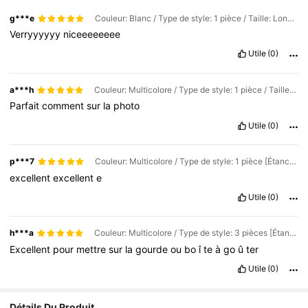
g***e
Couleur: Blanc / Type de style: 1 pièce / Taille: Longueur - 8 pouces/20,32 cm
Verryyyyyy
niceeeeeeee
Utile
(0)
a***h
Couleur: Multicolore / Type de style: 1 pièce / Taille: Longueur - 4 pouces/10,16 cm
Parfait
comment
sur
la
photo
Utile
(0)
p***7
Couleur: Multicolore / Type de style: 1 pièce [Étanche/Résistant à l'huile] / Taille: Longueur - 8 pouces/20,32 cm
excellent
excellent
e
Utile
(0)
h***a
Couleur: Multicolore / Type de style: 3 pièces [Étanche/Résistant à l'huile] / Taille: Longueur - 5 pouces/12,7 cm
Excellent
pour
mettre
sur
la
gourde
ou
bo
î
te
à
go
û
ter
Utile
(0)
Détails Du Produit