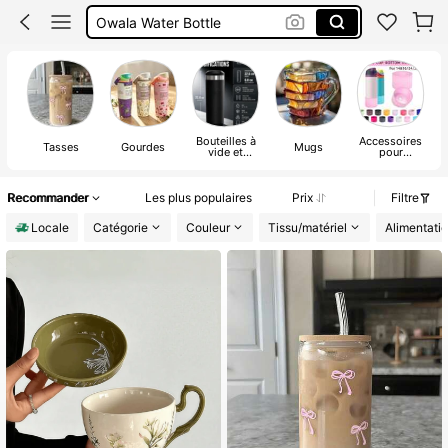
Owala Water Bottle
Gourde Eau
Owala
Bouteilles à
Accessoires
Tasses
Gourdes
Mugs
vide et
pour
pe
thermos
bouteilles
p
d'eau & tasses
Recommander
Les plus populaires
Prix
Filtre
Locale
Catégorie
Couleur
Tissu/matériel
Alimentati